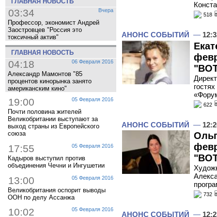
ГЛАВНАЯ НОВОСТЬ
Конста
03:34
Вчера
518
Профессор, экономист Андрей
Заостровцев "Россия это
АНОНС СОБЫТИЙ
—
12:3
токсичный актив"
Екат
ГЛАВНАЯ НОВОСТЬ
февр
04:18
06 Февраля 2016
"ВОТ
Александр Мамонтов "85
Директ
процентов кинорынка занято
гостях
американским кино"
«Фору
19:00
05 Февраля 2016
622
Почти половина жителей
Великобритании выступают за
АНОНС СОБЫТИЙ
—
12:2
выход страны из Европейского
союза
Ольг
февр
17:55
05 Февраля 2016
"ВОТ
Кадыров выступил против
объединения Чечни и Ингушетии
Художн
Алекса
13:00
05 Февраля 2016
програ
Великобритания оспорит выводы
732
ООН по делу Ассанжа
10:02
05 Февраля 2016
АНОНС СОБЫТИЙ
—
12:2