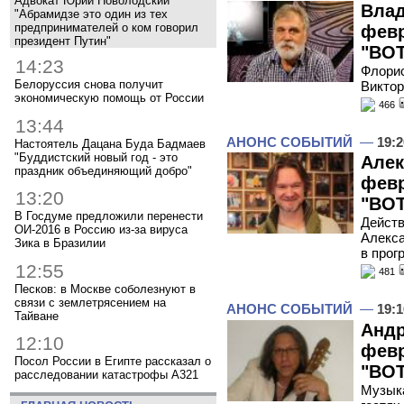
Адвокат Юрий Новолодский
Влад
"Абрамидзе это один из тех
предпринимателей о ком говорил
февр
президент Путин"
"ВОТ
14:23
Флорис
Белоруссия снова получит
Виктор
экономическую помощь от России
466
13:44
АНОНС СОБЫТИЙ
—
19:2
Настоятель Дацана Буда Бадмаев
"Буддистский новый год - это
Алек
праздник объединяющий добро"
февр
13:20
"ВОТ
В Госдуме предложили перенести
Действ
ОИ-2016 в Россию из-за вируса
Алекса
Зика в Бразилии
в прог
12:55
481
Песков: в Москве соболезнуют в
связи с землетрясением на
АНОНС СОБЫТИЙ
—
19:1
Тайване
Андр
12:10
февр
Посол России в Египте рассказал о
"ВОТ
расследовании катастрофы A321
Музыка