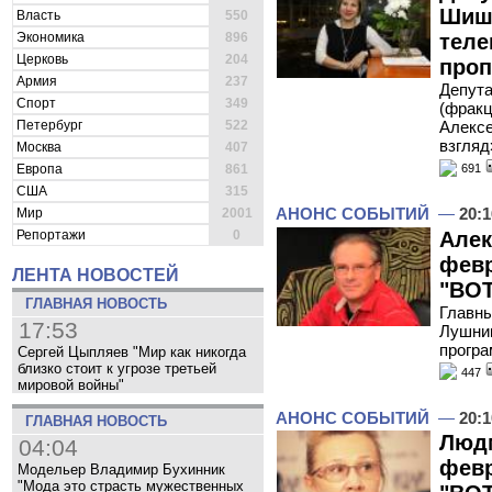
Шиш
Власть
550
Экономика
896
теле
Церковь
204
проп
Армия
237
Депут
Спорт
349
(фракц
Петербург
522
Алексе
взгляд
Москва
407
Европа
861
691
США
315
АНОНС СОБЫТИЙ
—
20:1
Мир
2001
Алек
Репортажи
0
февр
ЛЕНТА НОВОСТЕЙ
"ВОТ
ГЛАВНАЯ НОВОСТЬ
Главны
17:53
Лушник
програ
Сергей Цыпляев "Мир как никогда
близко стоит к угрозе третьей
447
мировой войны"
АНОНС СОБЫТИЙ
—
20:1
ГЛАВНАЯ НОВОСТЬ
Людм
04:04
февр
Модельер Владимир Бухинник
"Мода это страсть мужественных