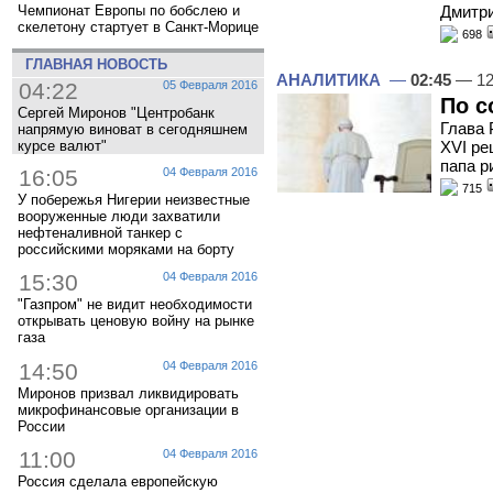
Чемпионат Европы по бобслею и
Дмитри
скелетону стартует в Санкт-Морице
698
ГЛАВНАЯ НОВОСТЬ
АНАЛИТИКА
—
02:45
— 12
04:22
05 Февраля 2016
По с
Сергей Миронов "Центробанк
Глава 
напрямую виноват в сегодняшнем
XVI ре
курсе валют"
папа р
16:05
04 Февраля 2016
715
У побережья Нигерии неизвестные
вооруженные люди захватили
нефтеналивной танкер с
российскими моряками на борту
15:30
04 Февраля 2016
"Газпром" не видит необходимости
открывать ценовую войну на рынке
газа
14:50
04 Февраля 2016
Миронов призвал ликвидировать
микрофинансовые организации в
России
11:00
04 Февраля 2016
Россия сделала европейскую