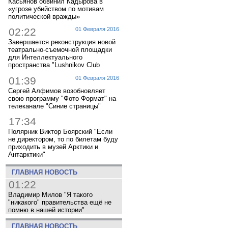
Касьянов обвинил Кадырова в
«угрозе убийством по мотивам
политической вражды»
02:22
01 Февраля 2016
Завершается реконструкция новой
театрально-съемочной площадки
для Интеллектуального
пространства "Lushnikov Club
01:39
01 Февраля 2016
Сергей Алфимов возобновляет
свою программу "Фото Формат" на
телеканале "Синие страницы"
17:34
Полярник Виктор Боярский "Если
не директором, то по билетам буду
приходить в музей Арктики и
Антарктики"
ГЛАВНАЯ НОВОСТЬ
01:22
Владимир Милов "Я такого
"никакого" правительства ещё не
помню в нашей истории"
ГЛАВНАЯ НОВОСТЬ