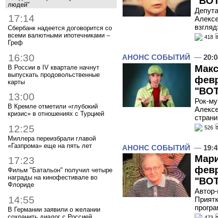
"ВОТ
людей"
Депута
17:14
Алексе
взгляд
Сбербанк надеется договорится со
всеми валютными ипотечниками –
418
Греф
16:30
АНОНС СОБЫТИЙ
—
20:0
Макс
В России в IV квартале начнут
выпускать продовольственные
февр
карты
"ВОТ
13:00
Рок-му
В Кремле отметили «глубокий
Алексе
кризис» в отношениях с Турцией
стран
12:25
526
Миллера переизбрали главой
«Газпрома» еще на пять лет
АНОНС СОБЫТИЙ
—
19:4
Мари
17:23
февр
Фильм "Батальон" получил четыре
награды на кинофестивале во
"ВОТ
Флориде
Автор-
14:55
Приятк
прогр
В Германии заявили о желании
сохранить диалог с Россией
473