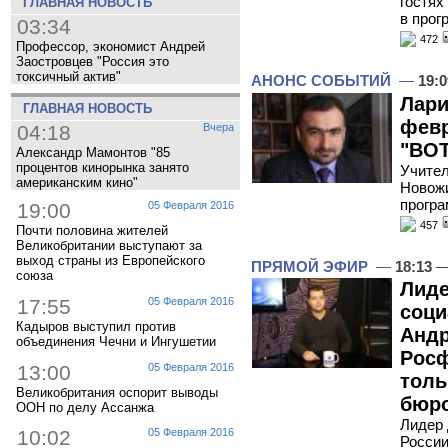
гостях
ГЛАВНАЯ НОВОСТЬ
в прог
03:34
472
Профессор, экономист Андрей
Заостровцев "Россия это
токсичный актив"
АНОНС СОБЫТИЙ
—
19:0
Лари
ГЛАВНАЯ НОВОСТЬ
февр
04:18
Вчера
"ВОТ
Александр Мамонтов "85
процентов кинорынка занято
Учител
американским кино"
Новожи
прогр
19:00
05 Февраля 2016
457
Почти половина жителей
Великобритании выступают за
выход страны из Европейского
ПРЯМОЙ ЭФИР
—
18:13
—
союза
Лид
17:55
05 Февраля 2016
соци
Кадыров выступил против
Андр
объединения Чечни и Ингушетии
Росф
13:00
05 Февраля 2016
толь
Великобритания оспорит выводы
бюро
ООН по делу Ассанжа
Лидер
10:02
05 Февраля 2016
России