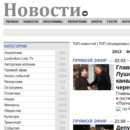
ПЕРВАЯ
НОВОСТИ
ПРОГРАММЫ
РЕПОРТАЖИ
БЛОГИ
ГОСТИ
ФОТ
ТОП новостей
|
ТОП обсуждаемых 
КАТЕГОРИИ
ВСЕ НОВОСТИ -
2013
»
Ф
Аналитика
261
Lushnikov Live TV
747
ПРЯМОЙ ЭФИР
—
22:03
—
Авторская колонка
580
Глав
Прямой эфир
1291
Лушн
Анонс событий
4258
кана
Репортажи
124
чере
Остроумно
19
Главны
Политика
3419
в гост
Наука
2220
«Полча
Финансы
2159
718
Общество
5830
Культура
1182
ПРЯМОЙ ЭФИР
—
21:00
—
Транспорт
561
Депу
События
902