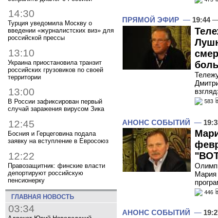
14:30
ПРЯМОЙ ЭФИР
—
19:44
—
Турция уведомила Москву о
Теле
введении «журналистских виз» для
российской прессы
Лушн
13:10
смер
Украина приостановила транзит
бол
российских грузовиков по своей
Тележу
территории
Дмитри
13:00
взгляд
В России зафиксирован первый
583
случай заражения вирусом Зика
АНОНС СОБЫТИЙ
—
19:3
12:45
Мари
Босния и Герцеговина подала
заявку на вступление в Евросоюз
февр
12:22
"ВОТ
Олимпи
Правозащитник: финские власти
депортируют российскую
Мария 
пенсионерку
програ
446
ГЛАВНАЯ НОВОСТЬ
03:34
АНОНС СОБЫТИЙ
—
19:2