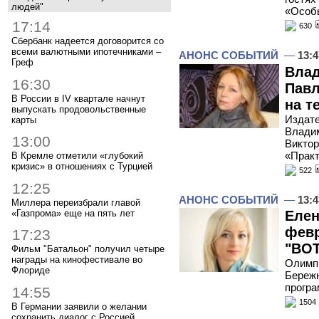
людей"
«Особ
17:14
630
Сбербанк надеется договорится со
всеми валютными ипотечниками –
АНОНС СОБЫТИЙ
—
13:4
Греф
Влад
16:30
Павл
В России в IV квартале начнут
на т
выпускать продовольственные
Издате
карты
Владим
13:00
Виктор
«Практ
В Кремле отметили «глубокий
кризис» в отношениях с Турцией
522
12:25
АНОНС СОБЫТИЙ
—
13:4
Миллера переизбрали главой
«Газпрома» еще на пять лет
Елен
февр
17:23
"ВОТ
Фильм "Батальон" получил четыре
награды на кинофестивале во
Олимпи
Флориде
Бережн
програ
14:55
1504
В Германии заявили о желании
сохранить диалог с Россией