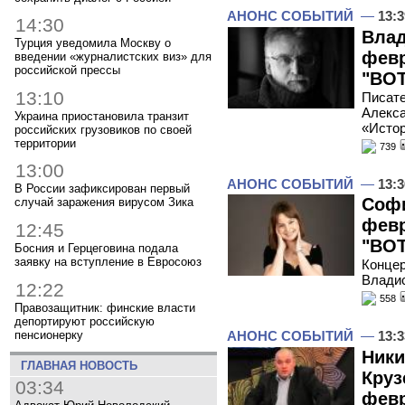
АНОНС СОБЫТИЙ
—
13:3
14:30
Влад
Турция уведомила Москву о
февр
введении «журналистских виз» для
российской прессы
"ВОТ
13:10
Писате
Алекса
Украина приостановила транзит
«Исто
российских грузовиков по своей
территории
739
13:00
АНОНС СОБЫТИЙ
—
13:3
В России зафиксирован первый
Софи
случай заражения вирусом Зика
февр
12:45
"ВОТ
Босния и Герцеговина подала
заявку на вступление в Евросоюз
Концер
Владис
12:22
558
Правозащитник: финские власти
депортируют российскую
пенсионерку
АНОНС СОБЫТИЙ
—
13:3
Ники
ГЛАВНАЯ НОВОСТЬ
Круз
03:34
февр