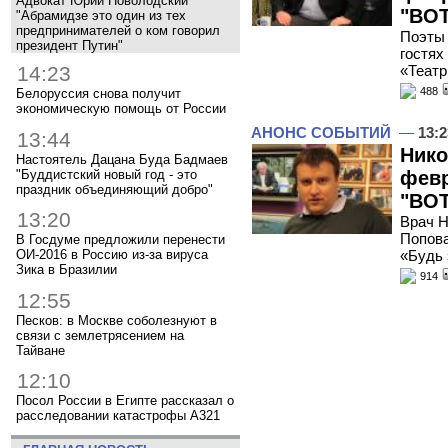
Адвокат Юрий Новолодский
"ВОТ
"Абрамидзе это один из тех
предпринимателей о ком говорил
Поэты 
президент Путин"
гостях
«Театр
14:23
488
Белоруссия снова получит
экономическую помощь от России
АНОНС СОБЫТИЙ
—
13:2
13:44
Нико
Настоятель Дацана Буда Бадмаев
"Буддистский новый год - это
февр
праздник объединяющий добро"
"ВОТ
13:20
Врач Н
Попова
В Госдуме предложили перенести
ОИ-2016 в Россию из-за вируса
«Будь 
Зика в Бразилии
914
12:55
Песков: в Москве соболезнуют в
связи с землетрясением на
Тайване
12:10
Посол России в Египте рассказал о
расследовании катастрофы A321