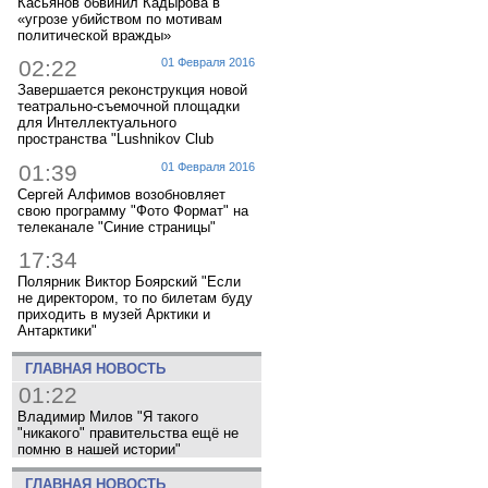
Касьянов обвинил Кадырова в
«угрозе убийством по мотивам
политической вражды»
02:22
01 Февраля 2016
Завершается реконструкция новой
театрально-съемочной площадки
для Интеллектуального
пространства "Lushnikov Club
01:39
01 Февраля 2016
Сергей Алфимов возобновляет
свою программу "Фото Формат" на
телеканале "Синие страницы"
17:34
Полярник Виктор Боярский "Если
не директором, то по билетам буду
приходить в музей Арктики и
Антарктики"
ГЛАВНАЯ НОВОСТЬ
01:22
Владимир Милов "Я такого
"никакого" правительства ещё не
помню в нашей истории"
ГЛАВНАЯ НОВОСТЬ