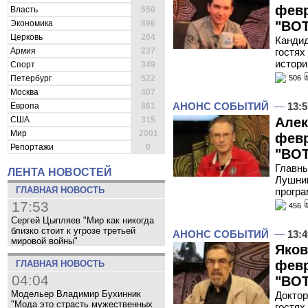
февр
Власть
550
Экономика
896
"ВОТ
Церковь
204
Кандид
Армия
237
гостях
истори
Спорт
349
Петербург
522
506
Москва
407
АНОНС СОБЫТИЙ
—
13:5
Европа
861
Алек
США
315
Мир
2001
февр
Репортажи
0
"ВОТ
Главны
ЛЕНТА НОВОСТЕЙ
Лушник
ГЛАВНАЯ НОВОСТЬ
програ
17:53
456
Сергей Цыпляев "Мир как никогда
близко стоит к угрозе третьей
АНОНС СОБЫТИЙ
—
13:4
мировой войны"
Яков
февр
ГЛАВНАЯ НОВОСТЬ
04:04
"ВОТ
Модельер Владимир Бухинник
Доктор
"Мода это страсть мужественных
гостях