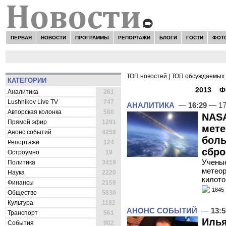
ПЕРВАЯ
НОВОСТИ
ПРОГРАММЫ
РЕПОРТАЖИ
БЛОГИ
ГОСТИ
ФОТ
ТОП новостей
|
ТОП обсуждаемых 
КАТЕГОРИИ
ВСЕ НОВОСТИ -
2013
»
Ф
Аналитика
261
Lushnikov Live TV
747
АНАЛИТИКА
—
16:29
— 17
Авторская колонка
580
NASA
Прямой эфир
1291
мете
Анонс событий
4258
боль
Репортажи
124
сбро
Остроумно
19
Учены
Политика
3419
метеор
Наука
2220
килото
Финансы
2159
1845
Общество
5830
Культура
1182
АНОНС СОБЫТИЙ
—
13:5
Транспорт
561
Илья
События
902