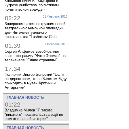
Касьянов обвинил Кадырова в
«угрозе убийством по мотивам
политической вражды»
02:22
01 Февраля 2016
Завершается реконструкция новой
театрально-съемочной площадки
для Интеллектуального
пространства "Lushnikov Club
01:39
01 Февраля 2016
Сергей Алфимов возобновляет
свою программу "Фото Формат" на
телеканале "Синие страницы"
17:34
Полярник Виктор Боярский "Если
не директором, то по билетам буду
приходить в музей Арктики и
Антарктики"
ГЛАВНАЯ НОВОСТЬ
01:22
Владимир Милов "Я такого
"никакого" правительства ещё не
помню в нашей истории"
ГЛАВНАЯ НОВОСТЬ