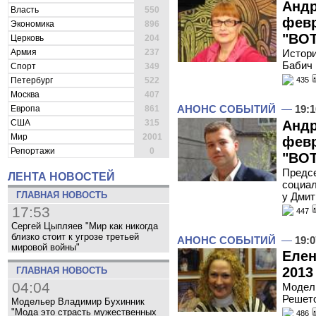
Андр
Власть
550
февр
Экономика
896
"ВОТ
Церковь
204
Армия
237
Истори
Бабич 
Спорт
349
Петербург
522
435
Москва
407
АНОНС СОБЫТИЙ
—
19:1
Европа
861
Андр
США
315
Мир
2001
февр
Репортажи
0
"ВОТ
Предс
ЛЕНТА НОВОСТЕЙ
социал
ГЛАВНАЯ НОВОСТЬ
у Дмит
17:53
447
Сергей Цыпляев "Мир как никогда
близко стоит к угрозе третьей
АНОНС СОБЫТИЙ
—
19:0
мировой войны"
Елен
2013
ГЛАВНАЯ НОВОСТЬ
04:04
Модель
Решето
Модельер Владимир Бухинник
"Мода это страсть мужественных
486