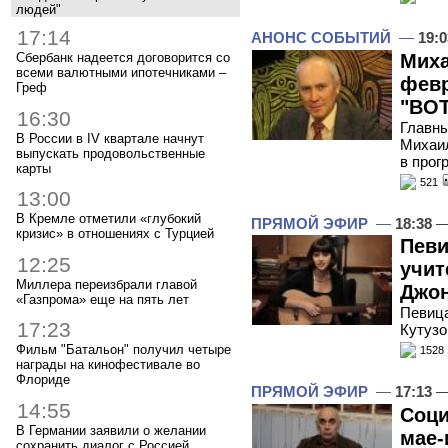
людей"
17:14
АНОНС СОБЫТИЙ
—
19:0
Миха
Сбербанк надеется договорится со
всеми валютными ипотечниками –
февр
Греф
"ВОТ
16:30
Главны
В России в IV квартале начнут
Михаил
выпускать продовольственные
в прог
карты
521
13:00
В Кремле отметили «глубокий
ПРЯМОЙ ЭФИР
—
18:38
—
кризис» в отношениях с Турцией
Певи
12:25
учит
Миллера переизбрали главой
Джон
«Газпрома» еще на пять лет
Певица
17:23
Кутузо
Фильм "Батальон" получил четыре
1528
награды на кинофестивале во
Флориде
ПРЯМОЙ ЭФИР
—
17:13
—
14:55
Соци
В Германии заявили о желании
мае-
сохранить диалог с Россией