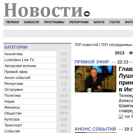
ПЕРВАЯ
НОВОСТИ
ПРОГРАММЫ
РЕПОРТАЖИ
БЛОГИ
ГОСТИ
ФОТ
ТОП новостей
|
ТОП обсуждаемых 
КАТЕГОРИИ
ВСЕ НОВОСТИ -
2013
»
Ф
Аналитика
261
Lushnikov Live TV
747
ПРЯМОЙ ЭФИР
—
22:13
—
Авторская колонка
580
Глав
Прямой эфир
1291
Лушн
Анонс событий
4258
прин
Репортажи
124
в Ин
Остроумно
19
Тележу
Политика
3419
Алексе
Наука
2220
Шампар
Финансы
2159
главр
Общество
5830
938
Культура
1182
Транспорт
561
АНОНС СОБЫТИЙ
—
19:1
События
902