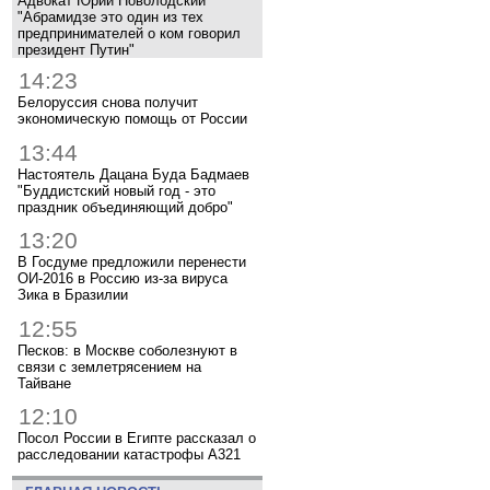
Адвокат Юрий Новолодский
"Абрамидзе это один из тех
предпринимателей о ком говорил
президент Путин"
14:23
Белоруссия снова получит
экономическую помощь от России
13:44
Настоятель Дацана Буда Бадмаев
"Буддистский новый год - это
праздник объединяющий добро"
13:20
В Госдуме предложили перенести
ОИ-2016 в Россию из-за вируса
Зика в Бразилии
12:55
Песков: в Москве соболезнуют в
связи с землетрясением на
Тайване
12:10
Посол России в Египте рассказал о
расследовании катастрофы A321