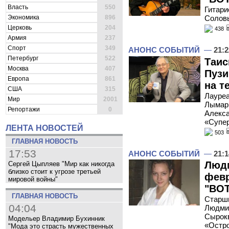
Власть
550
Гитари
Экономика
896
Соловь
Церковь
204
438
Армия
237
Спорт
349
АНОНС СОБЫТИЙ
—
21:2
Петербург
522
Таис
Москва
407
Пузи
Европа
861
на т
США
315
Лауреа
Мир
2001
Лымарь
Репортажи
0
Алекса
«Супе
ЛЕНТА НОВОСТЕЙ
503
ГЛАВНАЯ НОВОСТЬ
17:53
АНОНС СОБЫТИЙ
—
21:1
Людм
Сергей Цыпляев "Мир как никогда
близко стоит к угрозе третьей
февр
мировой войны"
"ВОТ
ГЛАВНАЯ НОВОСТЬ
Старш
04:04
Людмил
Сырокв
Модельер Владимир Бухинник
«Остро
"Мода это страсть мужественных