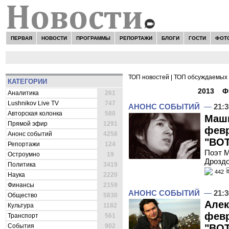
ПЕРВАЯ
НОВОСТИ
ПРОГРАММЫ
РЕПОРТАЖИ
БЛОГИ
ГОСТИ
ФОТ
ТОП новостей
|
ТОП обсуждаемых 
КАТЕГОРИИ
ВСЕ НОВОСТИ -
2013
»
Ф
Аналитика
261
Lushnikov Live TV
747
АНОНС СОБЫТИЙ
—
21:3
Авторская колонка
580
Машк
Прямой эфир
1291
февр
Анонс событий
4258
"ВОТ
Репортажи
124
Поэт М
Остроумно
19
Дроздо
Политика
3419
442
Наука
2220
Финансы
2159
АНОНС СОБЫТИЙ
—
21:3
Общество
5830
Алек
Культура
1182
февр
Транспорт
561
События
902
"ВОТ