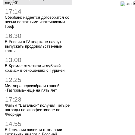
людей"
461
17:14
Сбербанк надеется договорится со
всеми валютными ипотечниками –
Греф
16:30
В России в IV квартале начнут
выпускать продовольственные
карты
13:00
В Кремле отметили «глубокий
кризис» в отношениях с Турцией
12:25
Миллера переизбрали главой
«Газпрома» еще на пять лет
17:23
Фильм "Батальон" получил четыре
награды на кинофестивале во
Флориде
14:55
В Германии заявили о желании
сохранить диалог с Россией