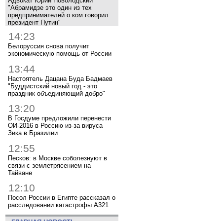
Адвокат Юрий Новолодский
"Абрамидзе это один из тех
предпринимателей о ком говорил
президент Путин"
14:23
Белоруссия снова получит
экономическую помощь от России
13:44
Настоятель Дацана Буда Бадмаев
"Буддистский новый год - это
праздник объединяющий добро"
13:20
В Госдуме предложили перенести
ОИ-2016 в Россию из-за вируса
Зика в Бразилии
12:55
Песков: в Москве соболезнуют в
связи с землетрясением на
Тайване
12:10
Посол России в Египте рассказал о
расследовании катастрофы A321