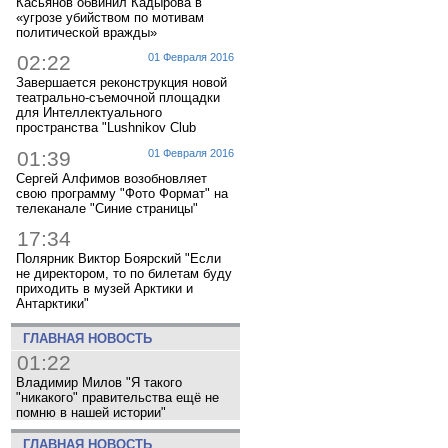
Касьянов обвинил Кадырова в
«угрозе убийством по мотивам
политической вражды»
02:22
01 Февраля 2016
Завершается реконструкция новой
театрально-съемочной площадки
для Интеллектуального
пространства "Lushnikov Club
01:39
01 Февраля 2016
Сергей Алфимов возобновляет
свою программу "Фото Формат" на
телеканале "Синие страницы"
17:34
Полярник Виктор Боярский "Если
не директором, то по билетам буду
приходить в музей Арктики и
Антарктики"
ГЛАВНАЯ НОВОСТЬ
01:22
Владимир Милов "Я такого
"никакого" правительства ещё не
помню в нашей истории"
ГЛАВНАЯ НОВОСТЬ