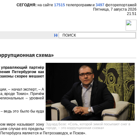
СЕГОДНЯ:
на сайте
17515
телепрограмм
и
3497
фоторепортажей
Пятница, 7 августа 2026
21:51
НОВОСТИ:
Сергей Цыпляев "Мир как никогда 
коррупционная схема»
л управляющий партнёр
ления Петербургом как
е законы скорее мешают
ии, – начал эксперт, – А
а, вроде Токио». Причём
региональных – уровней
– ведь это было бы куда
Эдуард Бозе: «Соль, которой зимой посыпают снег в
ном мире называют зону
городе, – это коррупционная схема»
ашем случае его пределы
 Петербурга является и Петрозаводск, и Псков».