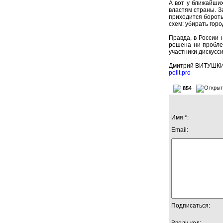
А вот у ближайших
властям страны. З
приходится боротьс
схем: убирать горо
Правда, в России 
решена ни пробле
участники дискусси
Дмитрий ВИТУШК
polit.pro
854
Имя *:
Email:
Подписаться:
Введи код: