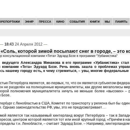
ОРЕПОРТАЖИ
ЭФИР
ПРЕССА
КИНО
СОБЫТИЯ
КНИГИ
МЫ
ПАМЯТЬ
—
18:43
24 Апреля 2012
—
 «Соль, которой зимой посыпают снег в городе, – это 
 консультационной компании «Тета» Эдуард Бозе в программе "Урбанистика"
м ведущего Александра Минакова в его программе «Урбанистика» ста
й компании «Тета» Эдуард Бозе. Речь вновь зашла о проблемах управ
сь нашему городу есть, к чему стремиться, – увы, многие федеральны
тью Петербурга является, во-первых, то, что он является субъектом федерац
о он не разделён на полноценные муниципалитеты, как другие мегаполисы мир
 порой полномочия муниципалитета ничуть не меньше более «высоких» – 
 Бозе.
тербург с Ленобластью в США, Комитет по транспорту у региона был бы один 
е. Однако законодательство РФ, увы, это не предусматривает…
мой является так называемый хинтерланд вокруг Петербурга – так в Запад
ересов, центром которой является тот или иной крупный город. «Причём в н
 пределы т.н. Ленобласти, – считает Эдуард Бозе. – Например, хинтерландом