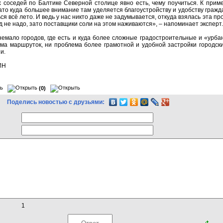
 соседей по Балтике Северной столице явно есть, чему поучиться. К пример
ато куда большее внимание там уделяется благоустройству и удобству гражд
я всё лето. И ведь у нас никто даже не задумывается, откуда взялась эта пр
д не надо, зато поставщики соли на этом наживаются», – напоминает эксперт.
немало городов, где есть и куда более сложные градостроительные и «урба
ма маршруток, ни проблема более грамотной и удобной застройки городск
и.
ИН
(0)
Поделись новостью с друзьями:
1