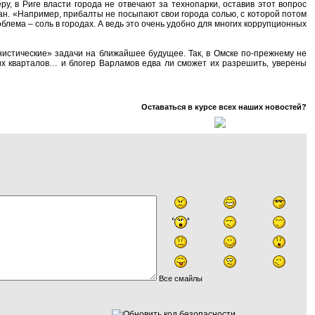
у, в Риге власти города не отвечают за технопарки, оставив этот вопрос
ан. «Например, прибалты не посыпают свои города солью, с которой потом
облема – соль в городах. А ведь это очень удобно для многих коррупционных
нистические» задачи на ближайшее будущее. Так, в Омске по-прежнему не
их кварталов… и блогер Варламов едва ли сможет их разрешить, уверены
Оставаться в курсе всех наших новостей?
Все смайлы