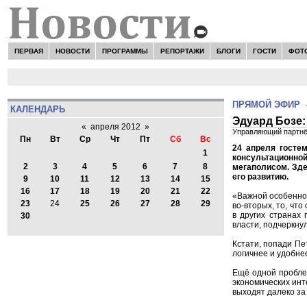
ПЕРВАЯ
НОВОСТИ
ПРОГРАММЫ
РЕПОРТАЖИ
БЛОГИ
ГОСТИ
ФОТ
ПРЯМОЙ ЭФИР
КАЛЕНДАРЬ
Эдуард Бозе:
«
апреля 2012
»
Управляющий партнёр
Пн
Вт
Ср
Чт
Пт
Сб
Вс
24 апреля госте
1
консультационно
2
3
4
5
6
7
8
мегаполисом. Зде
его развитию.
9
10
11
12
13
14
15
16
17
18
19
20
21
22
«Важной особеннос
23
24
25
26
27
28
29
во-вторых, то, чт
в других странах
30
власти, подчеркнул
Кстати, попади Пе
логичнее и удобне
Ещё одной пробле
экономических инт
выходят далеко за