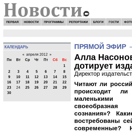
ПЕРВАЯ
НОВОСТИ
ПРОГРАММЫ
РЕПОРТАЖИ
БЛОГИ
ГОСТИ
ФОТ
ПРЯМОЙ ЭФИР
КАЛЕНДАРЬ
Алла Насонов
«
апреля 2012
»
Пн
Вт
Ср
Чт
Пт
Сб
Вс
дотирует изд
1
2
3
4
5
6
7
8
Директор издательс
9
10
11
12
13
14
15
16
17
18
19
20
21
22
Читают ли россий
23
24
25
26
27
28
29
происходит ли
30
маленькими со
своеобразная
сознания»? Каки
востребованы се
современные? 