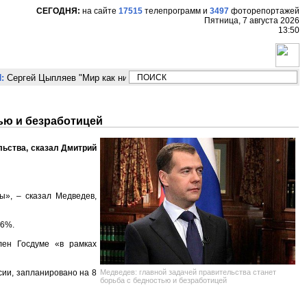
СЕГОДНЯ:
на сайте
17515
телепрограмм
и
3497
фоторепортажей
Пятница, 7 августа 2026
13:50
Сергей Цыпляев "Мир как никогда близко стоит к угрозе третьей мирово
ью и безработицей
льства, сказал Дмитрий
ы», – сказал Медведев,
 6%.
лен Госдуме «в рамках
Медведев: главной задачей правительства станет
сии, запланировано на 8
борьба с бедностью и безработицей