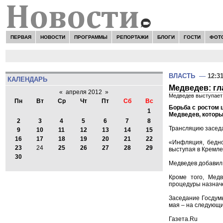
ПЕРВАЯ
НОВОСТИ
ПРОГРАММЫ
РЕПОРТАЖИ
БЛОГИ
ГОСТИ
ФОТ
ВЛАСТЬ
—
12:3
КАЛЕНДАРЬ
Медведев: гл
«
апреля 2012
»
Медведев выступает 
Пн
Вт
Ср
Чт
Пт
Сб
Вс
Борьба с ростом 
1
Медведев, которы
2
3
4
5
6
7
8
Трансляцию заседа
9
10
11
12
13
14
15
16
17
18
19
20
21
22
«Инфляция, бедно
23
24
25
26
27
28
29
выступая в Кремле
30
Медведев добавил,
Кроме того, Мед
процедуры назнач
Заседание Госдумы
мая – на следующи
Газета.Ru