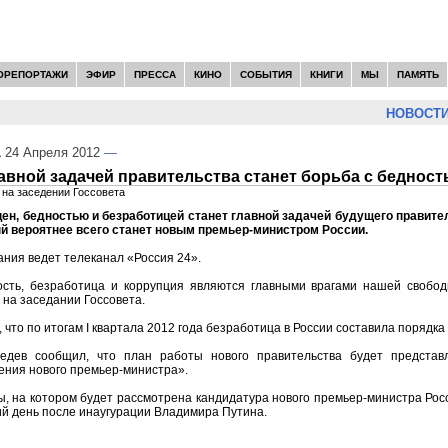
ОРЕПОРТАЖИ
ЭФИР
ПРЕССА
КИНО
СОБЫТИЯ
КНИГИ
МЫ
ПАМЯТЬ
НОВОСТИ:
1
24 Апреля 2012
—
авной задачей правительства станет борьба с бедност
на заседении Госсовета
цен, бедностью и безработицей станет главной задачей будущего правите
й вероятнее всего станет новым премьер-министром России.
ния ведет телеканал «Россия 24».
сть, безработица и коррупция являются главными врагами нашей свобод
 на заседании Госсовета.
 что по итогам I квартала 2012 года безработица в России составила порядка
ведев сообщил, что план работы нового правительства будет представ
ения нового премьер-министра».
, на котором будет рассмотрена кандидатура нового премьер-министра Рос
й день после инаугурации Владимира Путина.