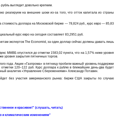
 рубль выглядит довольно крепким.
зко реагируем на внешние шоки из-за того, что отток капитала из страны
 а стоимость доллара на Московской бирже — 78,824 руб., курс евро — 85,83
иальный курс евро на сегодня составляет 83,2951 руб.
счетам экспертов The Economist, за один доллар сейчас должны давать лишь
кс ММВБ опустился до отметки 1583,02 пункта, что на 1,57% ниже уровня
же уровня закрытия пятничных торгов.
ого года. Акции «Газпрома» в пятницу пробили важный уровень поддержки
ят отметки 120–122 руб. Курс доллара к рублю в ближайшие день-два будет
лавный аналитик «Управление Сбережениями» Александр Потавин.
ойдет без участия американского рынка: биржи США закрыты по случаю
твенное и красивое!" (слушать, читать)
ю и климатическим изменениям"