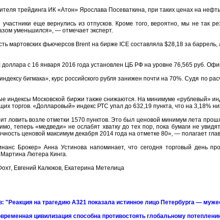
ителя трейдинга ИК «Атон» Ярослава Посеваткина, при таких ценах на нефть
 участники еще вернулись из отпусков. Кроме того, вероятно, мы не так ре
зом уменьшился», — отмечает эксперт.
сть мартовских фьючерсов Brent на бирже ICE составляла $28,18 за баррель,
доллара с 16 января 2016 года установлен ЦБ РФ на уровне 76,565 руб. Офиц
индексу бигмака», курс российского рубля занижен почти на 70%. Судя по ра
 индексы Московской биржи также снижаются. На минимуме «рублевый» инде
их торгов. «Долларовый» индекс РТС упал до 632,19 пункта, что на 3,18% ни
т ловить возле отметки 1570 пунктов. Это был ценовой минимум лета прошл
идимо, теперь «медведи» не ослабят хватку до тех пор, пока бумаги не увид
очность ценовой максимум декабря 2014 года на отметке 80», — полагает г
нанс Брокер» Анна Устинова напоминает, что сегодня торговый день пр
 Мартина Лютера Кинга.
Фохт, Евгений Калюков, Екатерина Метелица
: "Реакция на трагедию А321 показала истинное лицо Петербурга — мужес
временная цивилизация способна противостоять глобальному потеплени