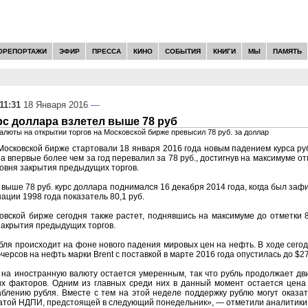
ОРЕПОРТАЖИ
ЭФИР
ПРЕССА
КИНО
СОБЫТИЯ
КНИГИ
МЫ
ПАМЯТЬ
11:31
18 Января 2016
—
с доллара взлетел выше 78 руб
алюты на открытии торгов на Московской бирже превысил 78 руб. за доллар
Московской бирже стартовали 18 января 2016 года новым падением курса ру
а впервые более чем за год перевалил за 78 руб., достигнув на максимуме отм
ровня закрытия предыдущих торгов.
выше 78 руб. курс доллара поднимался 16 декабря 2014 года, когда был за
ации 1998 года показатель 80,1 руб.
овской бирже сегодня также растет, поднявшись на максимуме до отметки 86
закрытия предыдущих торгов.
ля происходит на фоне нового падения мировых цен на нефть. В ходе сего
ерсов на нефть марки Brent с поставкой в марте 2016 года опустилась до $27
на иностранную валюту остается умеренным, так что рубль продолжает дв
х факторов. Одним из главных среди них в данный момент остается цена 
лению рубля. Вместе с тем на этой неделе поддержку рублю могут оказат
атой НДПИ, предстоящей в следующий понедельник», — отметили аналитики 