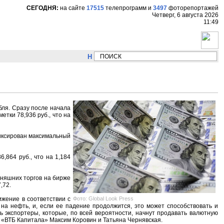
СЕГОДНЯ:
на сайте
17515
телепрограмм
и
3497
фоторепортажей
Четверг, 6 августа 2026
11:49
НОВОСТИ:
Сергей Цыпляев "Мир как никогда 
бля. Сразу после начала
етки 78,936 руб., что на
фиксирован максимальный
,864 руб., что на 1,184
дняшних торгов на бирже
,72.
Фото: Global Look Press
ижение в соответствии с
на нефть, и, если ее падение продолжится, это может способствовать и
ь экспортеры, которые, по всей вероятности, начнут продавать валютную
«ВТБ Капитала» Максим Коровин и Татьяна Чернявская.