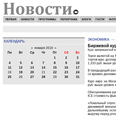
ПЕРВАЯ
НОВОСТИ
ПРОГРАММЫ
РЕПОРТАЖИ
БЛОГИ
ГОСТИ
ФОТ
ЭКОНОМИКА
—
КАЛЕНДАРЬ
Биржевой кур
«
января 2016
»
Курс американской в
Пн
Вт
Ср
Чт
Пт
Сб
Вс
Торги валютой на 
1
2
3
торгов курс доллар
4
5
6
7
8
9
10
1,333 руб. выше у
11
12
13
14
15
16
17
В предыдущий раз 
18
19
20
21
22
23
24
со времен деномин
25
26
27
28
29
30
31
Курс евро на Моск
руб. выше уровня 
Обесценивание руб
ICE стоимость фьюч
«Локальный спрос 
динамикой внешни
дальнейшему ослаб
выручку перед упл