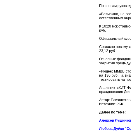
По словам руковод
«Возможно, не все
естественным обра
К 10:20 мск стоимо
руб.
Официальный курс 
Согласно новому «
23,12 руб.
Основные фондовые
закрытия предыдущ
«Индекс ММВБ стои
на 130 руб., и, в
тестировать на пр
Аналитик «КИТ Фи
празднования Дня
Автор: Елизавета 
Источник:
РБК
Далее по теме:
Алексей Лушников
Любовь Дуйко "Со