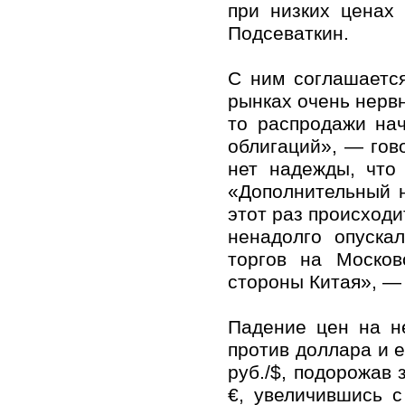
при низких ценах
Подсеваткин.
С ним соглашаетс
рынках очень нерв
то распродажи нач
облигаций», — гов
нет надежды, что
«Дополнительный н
этот раз происходи
ненадолго опуска
торгов на Моско
стороны Китая», —
Падение цен на н
против доллара и е
руб./$, подорожав 
€, увеличившись 