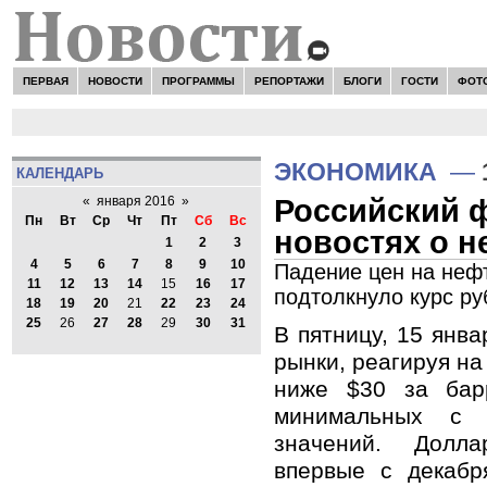
ПЕРВАЯ
НОВОСТИ
ПРОГРАММЫ
РЕПОРТАЖИ
БЛОГИ
ГОСТИ
ФОТ
ЭКОНОМИКА
—
КАЛЕНДАРЬ
Российский 
«
января 2016
»
Пн
Вт
Ср
Чт
Пт
Сб
Вс
новостях о н
1
2
3
4
5
6
7
8
9
10
Падение цен на нефт
11
12
13
14
15
16
17
подтолкнуло курс р
18
19
20
21
22
23
24
25
26
27
28
29
30
31
​​В пятницу, 15 янв
рынки, реагируя на
ниже $30 за бар
минимальных с 
значений. Долл
впервые с декабр