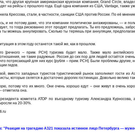
а, что другая крупная американская круизная компания, Grand Circle, влад
одят на рейсы с прошлого года. Ещё одна компания из США, Vantage, также уж
чнила Крессова, стали, в частности, санкции США против России. По её мнен
ь, и не потому даже, что эти компании политически ангажированы, — и поли
ует, то тогда рискованно этот продукт предлагать. Ты его предложишь, забро
да ты можешь аннулировать. Сколько ты теряешь при аннуляции, предполаг
итуация в этом году останется такой же, как в прошлом.
го [речного – прим. РСН] туризма будет мало. Также мало английского
тношения, не такие радужные. Россия до сих пор для людей остаётся очень
 что потрясающий для них курс [рубля – прим. РСН]. Были проблемы другие, 
ции гидов.
ой, вместо западных туристов туристический рынок заполняют гости из А
исты, которые селятся в достаточно дорогих гостиницах. Довольно велико так
орю, потому что их много. Они очень хорошо едут – они живут в очень хор
 — отметила она.
резидента комитета АТОР по въездному туризму Александра Курносова, а
ыросли на 20-30%.
i.ru
: "Реакция на трагедию А321 показала истинное лицо Петербурга — мужес