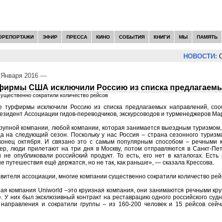
ОРЕПОРТАЖИ
ЭФИР
ПРЕССА
КИНО
СОБЫТИЯ
КНИГИ
МЫ
ПАМЯТЬ
НОВОСТИ:
Се
Января 2016
—
фирмы США исключили Россию из списка предлагаем
ущественно сократили количество рейсов
 турфирмы исключили Россию из списка предлагаемых направлений, соо
езидент Ассоциации гидов-переводчиков, экскурсоводов и турменеджеров Ма
рупной компании, любой компании, которая занимается выездным туризмом,
а на следующий сезон. Поскольку у нас Россия – страна сезонного туризм
конец октября. И связано это с самым популярным способом – речными 
р, люди прилетают на три дня в Москву, потом отправляются в Санкт-Пет
не опубликовали российский продукт. То есть, его нет в каталогах. Ест
ые путешествия ещё держатся, но не так, как раньше», — сказала Крессова.
вителя ассоциации, многие компании существенно сократили количество рей
я компания Uniworld –это круизная компания, они занимаются речными кру
е. У них был эксклюзивный контракт на реставрацию одного российского судн
 направления и сократили группы – из 160-200 человек и 15 рейсов сейча