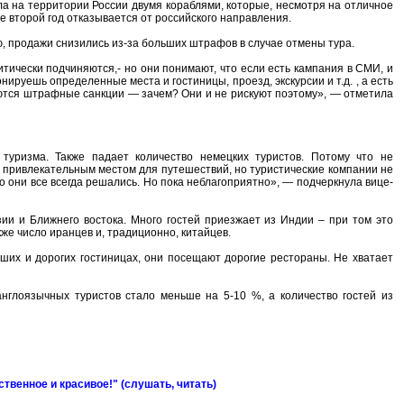
ела на территории России двумя кораблями, которые, несмотря на отличное
е второй год отказывается от российского направления.
ию, продажи снизились из-за больших штрафов в случае отмены тура.
тически подчиняются,- но они понимают, что если есть кампания в СМИ, и
нируешь определенные места и гостиницы, проезд, экскурсии и т.д. , а есть
аются штрафные санкции — зачем? Они и не рискуют поэтому», — отметила
 туризма. Также падает количество немецких туристов. Потому что не
 привлекательным местом для путешествий, но туристические компании не
но они все всегда решались. Но пока неблагоприятно», — подчеркнула вице-
зии и Ближнего востока. Много гостей приезжает из Индии – при том это
же число иранцев и, традиционно, китайцев.
оших и дорогих гостиницах, они посещают дорогие рестораны. Не хватает
нглоязычных туристов стало меньше на 5-10 %, а количество гостей из
твенное и красивое!" (слушать, читать)