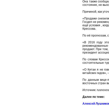
Она также сообщил
состояние, не вых
Причиной, как уто
«Продажи снизилис
Госдеп не рекоменд
ещё условия , ког
Крессова.
По её прогнозам, с
«В 2016 году это
рекомендованные о
продают. При том,
президент ассоциа
По словам Крессов
состоятельные тур
«О Китае я не гов
китайских гидов»,
По данным вице-п
восточных стран в
Источник: rusnovost
Далее по теме:
Алексей Лушников