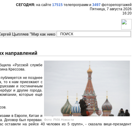
СЕГОДНЯ:
на сайте
17515
телепрограмм
и
3497
фоторепортажей
Пятница, 7 августа 2026
16:20
ргей Цыпляев "Мир как никогда близко стоит к угрозе третьей мировой в
ых направлений
бщила «Русской службе
рина Крессова.
 публикуется не позднее
а, то к нам приезжают с
круизами и гостиничным
ербург и другие города.
ь компании, которые ещё
сов.
изами в Европе, Китае и
Фото: РИА Новости
а. Договор был прерван.
с оставили на рейсе 40 человек из 5 групп», - сказала вице-президент