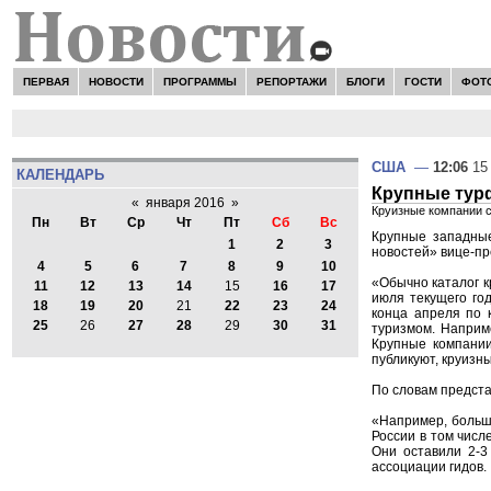
ПЕРВАЯ
НОВОСТИ
ПРОГРАММЫ
РЕПОРТАЖИ
БЛОГИ
ГОСТИ
ФОТ
США
—
12:06
15 
КАЛЕНДАРЬ
Крупные тур
«
января 2016
»
Круизные компании с
Пн
Вт
Ср
Чт
Пт
Сб
Вс
Крупные западные
1
2
3
новостей» вице-пр
4
5
6
7
8
9
10
«Обычно каталог к
11
12
13
14
15
16
17
июля текущего год
18
19
20
21
22
23
24
конца апреля по 
25
26
27
28
29
30
31
туризмом. Наприме
Крупные компании 
публикуют, круизн
По словам предста
«Например, больша
России в том числ
Они оставили 2-3
ассоциации гидов.