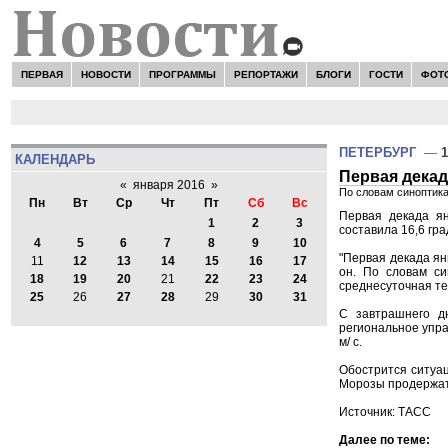
ПЕРВАЯ
НОВОСТИ
ПРОГРАММЫ
РЕПОРТАЖИ
БЛОГИ
ГОСТИ
ФОТ
ПЕТЕРБУРГ
—
1
КАЛЕНДАРЬ
Первая декад
«
января 2016
»
По словам синоптика
Пн
Вт
Ср
Чт
Пт
Сб
Вс
Первая декада ян
1
2
3
составила 16,6 гр
4
5
6
7
8
9
10
"Первая декада ян
11
12
13
14
15
16
17
он. По словам си
18
19
20
21
22
23
24
среднесуточная те
25
26
27
28
29
30
31
С завтрашнего д
региональное упра
м/ с.
Обострится ситуац
Морозы продержатс
Источник:
ТАСС
Далее по теме: