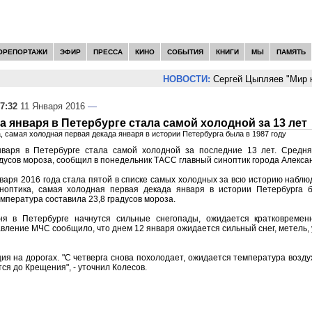
ОРЕПОРТАЖИ
ЭФИР
ПРЕССА
КИНО
СОБЫТИЯ
КНИГИ
МЫ
ПАМЯТЬ
НОВОСТИ:
Сергей Цыпляев "Мир как
7:32
11 Января 2016
—
а января в Петербурге стала самой холодной за 13 лет
, самая холодная первая декада января в истории Петербурга была в 1987 году
варя в Петербурге стала самой холодной за последние 13 лет. Средня
адусов мороза, сообщил в понедельник ТАСС главный синоптик города Алекса
варя 2016 года стала пятой в списке самых холодных за всю историю наблюде
ноптика, самая холодная первая декада января в истории Петербурга б
мпература составила 23,8 градусов мороза.
ня в Петербурге начнутся сильные снегопады, ожидается кратковремен
вление МЧС сообщило, что днем 12 января ожидается сильный снег, метель, 
ия на дорогах. "С четверга снова похолодает, ожидается температура воздух
я до Крещения", - уточнил Колесов.