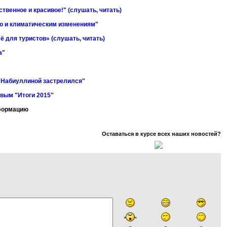
твенное и красивое!" (слушать, читать)
ю и климатическим изменениям"
ё для туристов» (слушать, читать)
а"
е Набиуллиной застрелился"
вым "Итоги 2015"
нформацию
Оставаться в курсе всех наших новостей?