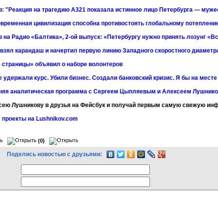
: "Реакция на трагедию А321 показала истинное лицо Петербурга — мужес
временная цивилизация способна противостоять глобальному потеплени
 на Радио «Балтика», 2-ой выпуск: «Петербургу нужно принять лозунг «Вс
 взял карандаш и начертил первую линию Западного скоростного диаметр
 страницы» объявил о наборе волонтеров
 удержали курс. Убили бизнес. Создали банковский кризис. Я бы на мест
няя аналитическая программа с Сергеем Цыпляевым и Алексеем Лушнико
сею Лушникову в друзья на Фейсбук и получай первым самую свежую и
 проекты на Lushnikov.com
(0)
Поделись новостью с друзьями: