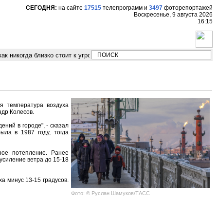
СЕГОДНЯ:
на сайте
17515
телепрограмм
и
3497
фоторепортажей
Воскресенье, 9 августа 2026
16:15
 никогда близко стоит к угрозе третьей мировой войны"
Модельер Вла
я температура воздуха
ндр Колесов.
ний в городе", - сказал
ыла в 1987 году, тогда
ное потепление. Ранее
усиление ветра до 15-18
а минус 13-15 градусов.
Фото: © Руслан Шамуков/ТАСС