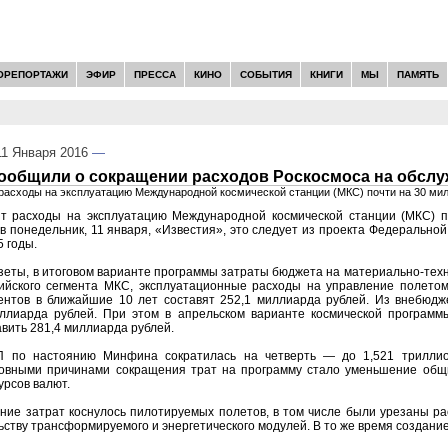
ОРЕПОРТАЖИ
ЭФИР
ПРЕССА
КИНО
СОБЫТИЯ
КНИГИ
МЫ
ПАМЯТЬ
1 Января 2016
—
сообщили о сокращении расходов Роскосмоса на обсл
расходы на эксплуатацию Международной космической станции (МКС) почти на 30 ми
ит расходы на эксплуатацию Международной космической станции (МКС) 
 в понедельник, 11 января, «Известия», это следует из проекта Федерально
5 годы.
еты, в итоговом варианте программы затраты бюджета на материально-тех
ийского сегмента МКС, эксплуатационные расходы на управление полето
ентов в ближайшие 10 лет составят 252,1 миллиарда рублей. Из внебюдж
ллиарда рублей. При этом в апрельском варианте космической програм
вить 281,4 миллиарда рублей.
 по настоянию Минфина сократилась на четверть — до 1,521 триллио
новными причинами сокращения трат на программу стало уменьшение общ
урсов валют.
ие затрат коснулось пилотируемых полетов, в том числе были урезаны ра
ьству трансформируемого и энергетического модулей. В то же время создан