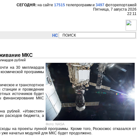
СЕГОДНЯ:
на сайте
17515
телепрограмм
и
3497
фоторепортажей
Пятница, 7 августа 2026
22:11
НОВОСТИ:
Сергей Цыпляев "Мир как никогда б
уживание МКС
ллиардов рублей
почти на 30 миллиардов
й космической программы
ническое и транспортное
м станции и проведение
етных источников будет
мы финансирование МКС
на рублей. «Известия»
их расходов бюджета, а
Фото: NASA
сходы на проекты лунной программы. Кроме того, Роскосмос отказался от
ие уже начатых модулей для МКС будет продолжено.