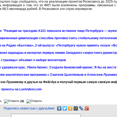
ошлого года сообщалось, что на реализацию проектов Роскосмоса до 2025 г
ь информация о том, что из ФКП были исключены программы, связанные с 
е 88,5 миллиарда рублей. В Роскосмосе эти слухи опровергли.
: "Реакция на трагедию А321 показала истинное лицо Петербурга — мужес
временная цивилизация способна противостоять глобальному потеплени
 на Радио «Балтика», 2-ой выпуск: «Петербургу нужно принять лозунг «Вс
 взял карандаш и начертил первую линию Западного скоростного диаметр
 страницы» объявил о наборе волонтеров
 удержали курс. Убили бизнес. Создали банковский кризис. Я бы на мест
няя аналитическая программа с Сергеем Цыпляевым и Алексеем Лушнико
сею Лушникову в друзья на Фейсбук и получай первым самую свежую и
 проекты на Lushnikov.com
(0)
Поделись новостью с друзьями: