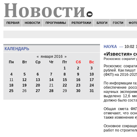
ПЕРВАЯ
НОВОСТИ
ПРОГРАММЫ
РЕПОРТАЖИ
БЛОГИ
ГОСТИ
ФОТ
НАУКА
—
10:02
1
КАЛЕНДАРЬ
«Известия» 
«
января 2016
»
Роскосмос сократит 
Пн
Вт
Ср
Чт
Пт
Сб
Вс
Роскосмос сократ
1
2
3
рублей. Как пишут
4
5
6
7
8
9
10
(ФКП) на 2016-202
11
12
13
14
15
16
17
По информации газ
18
19
20
21
22
23
24
обеспечение росс
25
26
27
28
29
30
31
научных эксперим
выделено 12,6 ми
должно было соста
Общая смета ФКП
отмечают, что ос
также изменение к
Основное сокращен
работ по строител