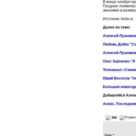
В конце ноября пр
Позднее появилас
экономии в размер
Источник: lenta.ru
Далее по теме:
Алексей Лушников
Любовь Дуйко "Со
Алексей Лушников
Олег Харченко "Я
Телеканал «Синие
Юрий Веселов "Не
Большая новогод
Добавляйся Алек
Анонс. Последние
360
Имя *: