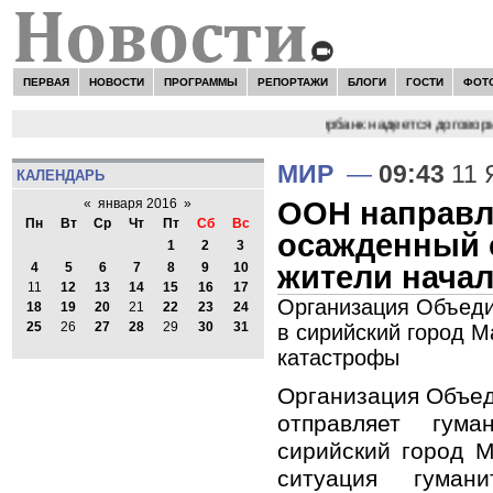
ПЕРВАЯ
НОВОСТИ
ПРОГРАММЫ
РЕПОРТАЖИ
БЛОГИ
ГОСТИ
ФОТ
да это страсть мужественных людей"
Сбербанк надеется договорит
МИР
—
09:43
11 
КАЛЕНДАРЬ
ООН направл
«
января 2016
»
Пн
Вт
Ср
Чт
Пт
Сб
Вс
осажденный с
1
2
3
жители начал
4
5
6
7
8
9
10
11
12
13
14
15
16
17
Организация Объеди
18
19
20
21
22
23
24
25
26
27
28
29
30
31
в сирийский город М
катастрофы
Организация Объе
отправляет гум
сирийский город М
ситуация гумани