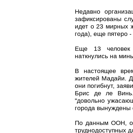
Недавно организа
зафиксированы слу
идет о 23 мирных 
года), еще пятеро -
Еще 13 человек 
наткнулись на мин
В настоящее вре
жителей Мадайи. Д
они погибнут, заяв
Брис де ле Винь
"довольно ужасающ
города вынуждены е
По данным ООН, ок
труднодоступных д