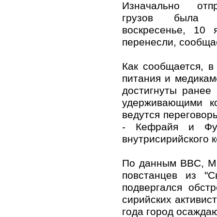
Изначально отп
грузов была з
воскресенье, 10 
перенесли, сообща
Как сообщается, в
питания и медикам
достигнуты ранее 
удерживающими к
ведутся переговор
- Кефрайя и Фуа
внутрисирийского 
По данным BBC, Ма
повстанцев из "С
подвергался обст
сирийских активист
года город осажда