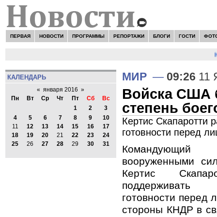
ПЕРВАЯ
НОВОСТИ
ПРОГРАММЫ
РЕПОРТАЖИ
БЛОГИ
ГОСТИ
ФОТ
Н
МИР
—
09:26
11 
КАЛЕНДАРЬ
Войска США 
«
января 2016
»
Пн
Вт
Ср
Чт
Пт
Сб
Вс
степень бое
1
2
3
4
5
6
7
8
9
10
Кертис Скапаротти 
11
12
13
14
15
16
17
готовности перед л
18
19
20
21
22
23
24
25
26
27
28
29
30
31
Командующий
вооруженными си
Кертис Скапар
поддерживать
готовности перед 
стороны КНДР в св