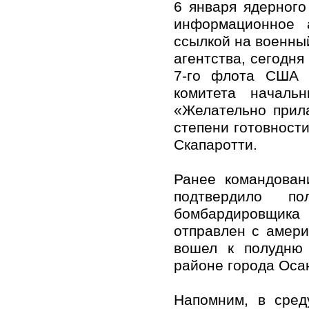
6 января ядерного
информационное 
ссылкой на военны
агентства, сегодн
7-го флота США 
комитета начал
«Желательно прил
степени готовност
Скапаротти.
Ранее командован
подтвердило п
бомбардировщика
отправлен с амери
вошел к полудню 
районе города Осан
Напомним, в сред