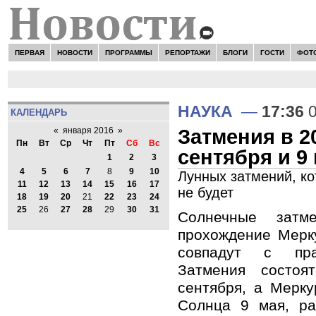
ПЕРВАЯ
НОВОСТИ
ПРОГРАММЫ
РЕПОРТАЖИ
БЛОГИ
ГОСТИ
ФОТ
НАУКА
—
17:36
0
КАЛЕНДАРЬ
Затмения в 20
«
января 2016
»
Пн
Вт
Ср
Чт
Пт
Сб
Вс
сентября и 9
1
2
3
4
5
6
7
8
9
10
Лунных затмений, ко
11
12
13
14
15
16
17
не будет
18
19
20
21
22
23
24
25
26
27
28
29
30
31
Солнечные зат
прохождение Мерк
совпадут с пра
Затмения состо
сентября, а Мерку
Солнца 9 мая, ра