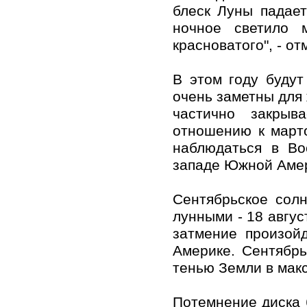
блеск Луны падает
ночное светило 
красноватого", - о
В этом году буду
очень заметны для 
частично закрыв
отношению к марто
наблюдаться в Во
западе Южной Аме
Сентябрьское сол
лунными - 18 авгус
затмение произой
Америке. Сентябрь
тенью Земли в мак
Потемнение диска 