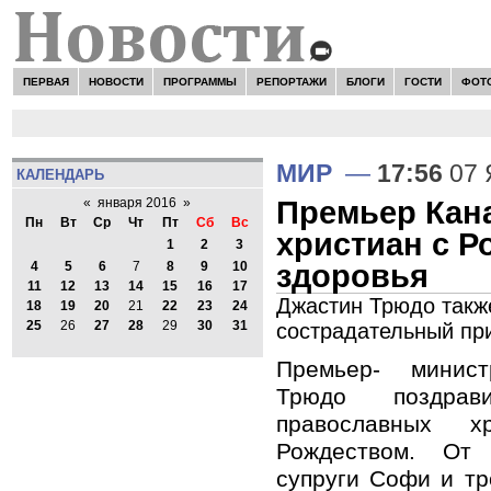
ПЕРВАЯ
НОВОСТИ
ПРОГРАММЫ
РЕПОРТАЖИ
БЛОГИ
ГОСТИ
ФОТ
МИР
—
17:56
07 
КАЛЕНДАРЬ
Премьер Кан
«
января 2016
»
Пн
Вт
Ср
Чт
Пт
Сб
Вс
христиан с Р
1
2
3
здоровья
4
5
6
7
8
9
10
11
12
13
14
15
16
17
Джастин Трюдо также
18
19
20
21
22
23
24
25
26
27
28
29
30
31
сострадательный пр
Премьер- минис
Трюдо поздрав
православных 
Рождеством. От
супруги Софи и тр