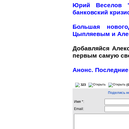
Юрий Веселов "
банковский кризи
Большая нового
Цыпляевым и Але
Добавляйся Алек
первым самую с
Анонс. Последние
323
(
Поделись н
Имя *:
Email: