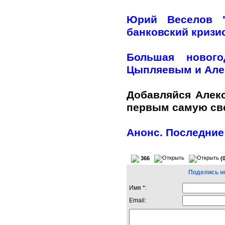
Юрий Веселов "
банковский кризи
Большая нового
Цыпляевым и Але
Добавляйся Алек
первым самую с
Анонс. Последние
366
(
Поделись н
Имя *:
Email: