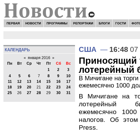
ПЕРВАЯ
НОВОСТИ
ПРОГРАММЫ
РЕПОРТАЖИ
БЛОГИ
ГОСТИ
ФОТ
США
—
16:48
07 
КАЛЕНДАРЬ
Приносящий 
«
января 2016
»
Пн
Вт
Ср
Чт
Пт
Сб
Вс
лотерейный 
1
2
3
4
5
6
7
8
9
10
В Мичигане на торги
11
12
13
14
15
16
17
ежемесячно 1000 дол
18
19
20
21
22
23
24
25
26
27
28
29
30
31
В Мичигане на то
лотерейный би
ежемесячно 1000
налогов. Об этом
Press.