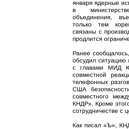
января ядерные ис
в министерст
объединения, въ
только тем коре
связаны с производ
продлится огранич
Ранее сообщалось
обсудил ситуацию 
с главами МИД Ю
совместной реакц
телефонных разгов
США безопасност
совместного межд
КНДР». Кроме этог
сотрудничестве с 
Как писал «Ъ», К