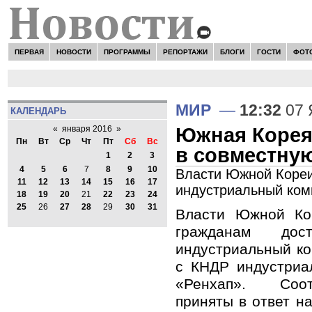
ПЕРВАЯ
НОВОСТИ
ПРОГРАММЫ
РЕПОРТАЖИ
БЛОГИ
ГОСТИ
ФОТ
МИР
—
12:32
07 
КАЛЕНДАРЬ
Южная Корея
«
января 2016
»
Пн
Вт
Ср
Чт
Пт
Сб
Вс
в совместну
1
2
3
4
5
6
7
8
9
10
Власти Южной Кореи
11
12
13
14
15
16
17
индустриальный ком
18
19
20
21
22
23
24
25
26
27
28
29
30
31
Власти Южной Ко
гражданам дос
индустриальный к
с КНДР индустриа
«Ренхап». Соо
приняты в ответ н