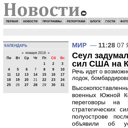
ПЕРВАЯ
НОВОСТИ
ПРОГРАММЫ
РЕПОРТАЖИ
БЛОГИ
ГОСТИ
ФОТ
МИР
—
11:28
07 
КАЛЕНДАРЬ
Сеул задумал
«
января 2016
»
Пн
Вт
Ср
Чт
Пт
Сб
Вс
сил США на 
1
2
3
4
5
6
7
8
9
10
Речь идет о возмож
11
12
13
14
15
16
17
лодок, бомбардировщ
18
19
20
21
22
23
24
25
26
27
28
29
30
31
Высокопоставле
военных Южной К
переговоры на 
стратегических с
полуострове пос
объявили об у