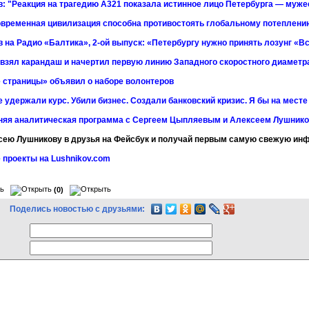
: "Реакция на трагедию А321 показала истинное лицо Петербурга — мужес
временная цивилизация способна противостоять глобальному потеплени
 на Радио «Балтика», 2-ой выпуск: «Петербургу нужно принять лозунг «Вс
 взял карандаш и начертил первую линию Западного скоростного диаметр
 страницы» объявил о наборе волонтеров
 удержали курс. Убили бизнес. Создали банковский кризис. Я бы на мест
няя аналитическая программа с Сергеем Цыпляевым и Алексеем Лушнико
сею Лушникову в друзья на Фейсбук и получай первым самую свежую и
 проекты на Lushnikov.com
(0)
Поделись новостью с друзьями: