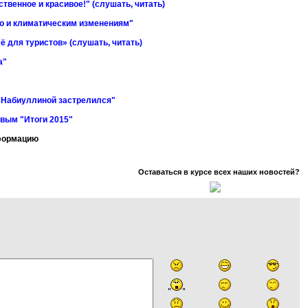
твенное и красивое!" (слушать, читать)
ю и климатическим изменениям"
ё для туристов» (слушать, читать)
а"
е Набиуллиной застрелился"
вым "Итоги 2015"
нформацию
Оставаться в курсе всех наших новостей?