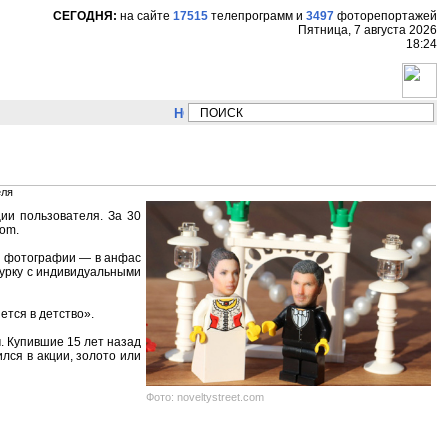
СЕГОДНЯ:
на сайте
17515
телепрограмм
и
3497
фоторепортажей
Пятница, 7 августа 2026
18:24
НОВОСТИ:
Сергей Цыпляев "Мир как никогда 
еля
ии пользователя. За 30
com.
ве фотографии — в анфас
гурку с индивидуальными
ется в детство».
. Купившие 15 лет назад
лся в акции, золото или
Фото: noveltystreet.com