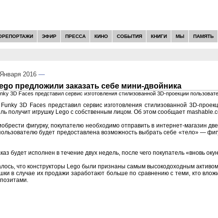
ОРЕПОРТАЖИ
ЭФИР
ПРЕССА
КИНО
СОБЫТИЯ
КНИГИ
МЫ
ПАМЯТЬ
Января 2016
—
ego предложили заказать себе мини-двойника
nky 3D Faces представил сервис изготовления стилизованной 3D-проекции пользоват
 Funky 3D Faces представил сервис изготовления стилизованной 3D-проекц
ль получит игрушку Lego с собственным лицом. Об этом сообщает mashable.
иобрести фигурку, покупателю необходимо отправить в интернет-магазин д
пользователю будет предоставлена возможность выбрать себе «тело» — фи
каз будет исполнен в течение двух недель, после чего покупатель «вновь окун
лось, что конструкторы Lego были признаны самым высокодоходным активом
шки в случае их продажи заработают больше по сравнению с теми, кто вложи
епозитами.