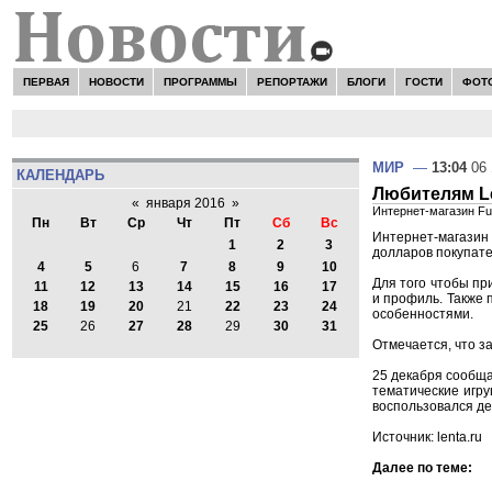
ПЕРВАЯ
НОВОСТИ
ПРОГРАММЫ
РЕПОРТАЖИ
БЛОГИ
ГОСТИ
ФОТ
МИР
—
13:04
06 
КАЛЕНДАРЬ
Любителям L
«
января 2016
»
Интернет-магазин Fu
Пн
Вт
Ср
Чт
Пт
Сб
Вс
Интернет-магазин
1
2
3
долларов покупате
4
5
6
7
8
9
10
Для того чтобы пр
11
12
13
14
15
16
17
и профиль. Также 
18
19
20
21
22
23
24
особенностями.
25
26
27
28
29
30
31
Отмечается, что за
25 декабря сообща
тематические игру
воспользовался д
Источник: lenta.ru
Далее по теме: