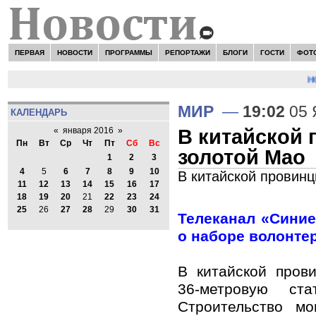
ПЕРВАЯ
НОВОСТИ
ПРОГРАММЫ
РЕПОРТАЖИ
БЛОГИ
ГОСТИ
ФОТ
НО
МИР
—
19:02
05 
КАЛЕНДАРЬ
В китайской 
«
января 2016
»
Пн
Вт
Ср
Чт
Пт
Сб
Вс
золотой Мао
1
2
3
4
5
6
7
8
9
10
В китайской провин
11
12
13
14
15
16
17
18
19
20
21
22
23
24
25
26
27
28
29
30
31
Телеканал «Сини
о наборе волонте
В китайской пров
36-метровую ст
Строительство м