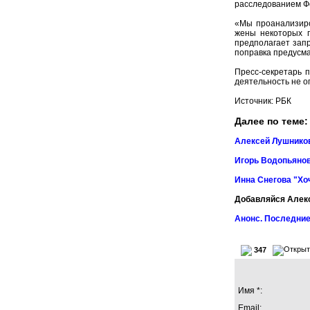
расследованием Фо
«Мы проанализиро
жены некоторых г
предполагает запр
поправка предусма
Пресс-секретарь 
деятельность не о
Источник:
РБК
Далее по теме:
Алексей Лушников
Игорь Водопьянов
Инна Снегова "Хо
Добавляйся Алек
Анонс. Последние
347
Имя *:
Email: