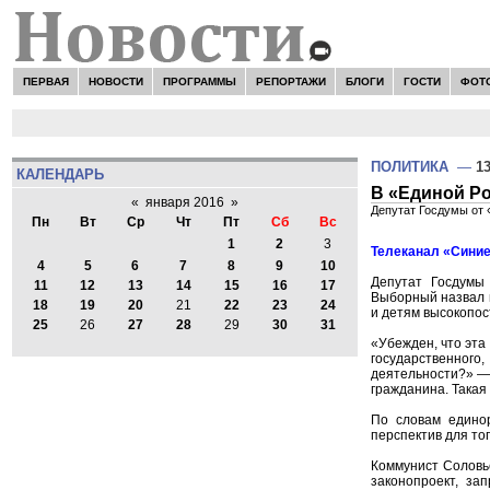
ПЕРВАЯ
НОВОСТИ
ПРОГРАММЫ
РЕПОРТАЖИ
БЛОГИ
ГОСТИ
ФОТ
ПОЛИТИКА
—
13
КАЛЕНДАРЬ
В «Единой Ро
«
января 2016
»
Депутат Госдумы от
Пн
Вт
Ср
Чт
Пт
Сб
Вс
1
2
3
Телеканал «Синие
4
5
6
7
8
9
10
Депутат Госдумы
11
12
13
14
15
16
17
Выборный назвал 
18
19
20
21
22
23
24
и детям высокопос
25
26
27
28
29
30
31
«Убежден, что эта
государственног
деятельности?» —
гражданина. Такая
По словам единор
перспектив для то
Коммунист Соловье
законопроект, за