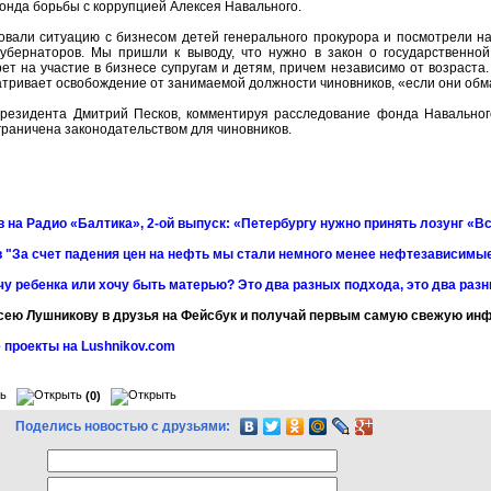
нда борьбы с коррупцией Алексея Навального.
вали ситуацию с бизнесом детей генерального прокурора и посмотрели на
убернаторов. Мы пришли к выводу, что нужно в закон о государственно
ет на участие в бизнесе супругам и детям, причем независимо от возраста
тривает освобождение от занимаемой должности чиновников, «если они обм
президента Дмитрий Песков, комментируя расследование фонда Навального
граничена законодательством для чиновников.​
 на Радио «Балтика», 2-ой выпуск: «Петербургу нужно принять лозунг «Вс
 "За счет падения цен на нефть мы стали немного менее нефтезависимы
чу ребенка или хочу быть матерью? Это два разных подхода, это два раз
сею Лушникову в друзья на Фейсбук и получай первым самую свежую и
 проекты на Lushnikov.com
(0)
Поделись новостью с друзьями: