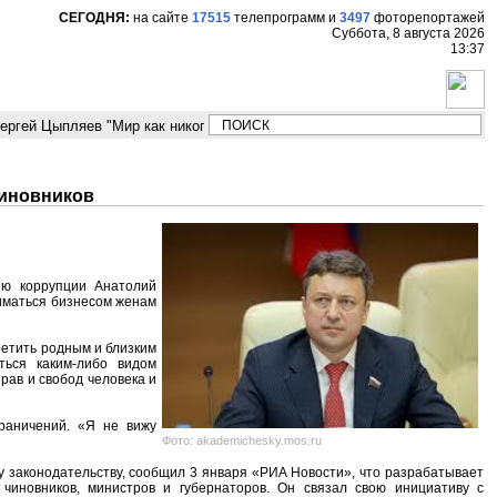
СЕГОДНЯ:
на сайте
17515
телепрограмм
и
3497
фоторепортажей
Суббота, 8 августа 2026
13:37
ргей Цыпляев "Мир как никогда близко стоит к угрозе третьей мировой в
чиновников
ию коррупции Анатолий
иматься бизнесом женам
ретить родным и близким
ться каким-либо видом
ав и свобод человека и
граничений. «Я не вижу
Фото: akademichesky.mos.ru
у законодательству, сообщил 3 января «РИА Новости», что разрабатывает
чиновников, министров и губернаторов. Он связал свою инициативу с