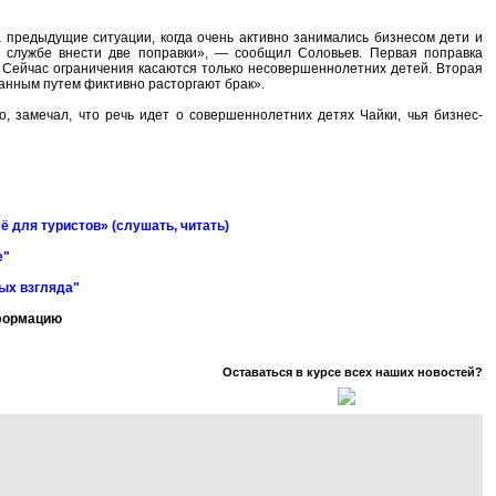
 предыдущие ситуации, когда очень активно занимались бизнесом дети и
й службе внести две поправки», — сообщил Соловьев. Первая поправка
. Сейчас ограничения касаются только несовершеннолетних детей. Вторая
анным путем фиктивно расторгают брак».
, замечал, что речь идет о совершеннолетних детях Чайки, чья бизнес-
ё для туристов» (слушать, читать)
е"
ных взгляда"
нформацию
Оставаться в курсе всех наших новостей?