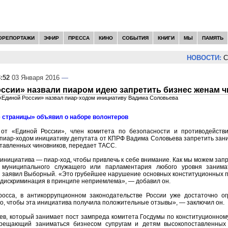
ОРЕПОРТАЖИ
ЭФИР
ПРЕССА
КИНО
СОБЫТИЯ
КНИГИ
МЫ
ПАМЯТЬ
НОВОСТИ:
Се
:52
03 Января 2016
—
ссии» назвали пиаром идею запретить бизнес женам 
 «Единой России» назвал пиар-ходом инициативу Вадима Соловьева
 страницы» объявил о наборе волонтеров
 от «Единой России», член комитета по безопасности и противодейств
пиар-ходом инициативу депутата от КПРФ Вадима Соловьева запретить зан
тавленных чиновников, передает ТАСС.
 инициатива — пиар-ход, чтобы привлечь к себе внимание. Как мы можем зап
о, муниципального служащего или парламентария любого уровня занима
 заявил Выборный. «Это грубейшее нарушение основных конституционных пр
 дискриминация в принципе неприемлема», — добавил он.
осса, в антикоррупционном законодательстве России уже достаточно о
го, чтобы эта инициатива получила положительные отзывы», — заключил он.
в, который занимает пост зампреда комитета Госдумы по конституционном
прещающий заниматься бизнесом супругам и детям высокопоставленных 