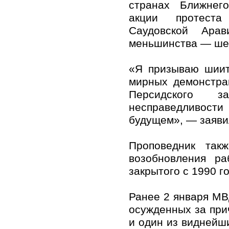
странах Ближнег
акции протест
Саудовской Ара
меньшинства — ше
«Я призываю шиит
мирных демонстра
Персидского з
несправедливости
будущем», — заявил
Проповедник так
возобновления ра
закрытого с 1990 г
Ранее 2 января МВ
осужденных за при
и один из виднейш