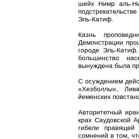
шейх Нимр аль-Ни
подстрекательстве
Эль-Катиф.
Казнь проповед
Демонстрации про
городе Эль-Катиф
большинство нас
вынуждена была пр
С осуждением дейс
«Хезболлы», Лива
йеменских повстан
Авторитетный иран
крах Саудовской А
гибели правящей
сомнений в том, чт