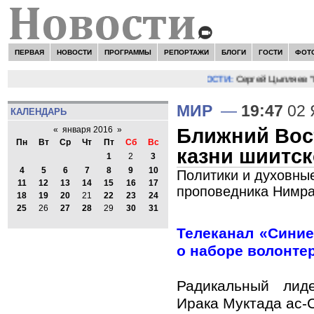
ПЕРВАЯ
НОВОСТИ
ПРОГРАММЫ
РЕПОРТАЖИ
БЛОГИ
ГОСТИ
ФОТ
НОВОСТИ:
Сергей Цыпляев "Мир
МИР
—
19:47
02 
КАЛЕНДАРЬ
Ближний Вост
«
января 2016
»
Пн
Вт
Ср
Чт
Пт
Сб
Вс
казни шиитс
1
2
3
4
5
6
7
8
9
10
Политики и духовны
11
12
13
14
15
16
17
проповедника Нимр
18
19
20
21
22
23
24
25
26
27
28
29
30
31
Телеканал «Сини
о наборе волонте
Радикальный лид
Ирака Муктада ас-