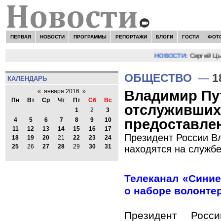
ПЕРВАЯ
НОВОСТИ
ПРОГРАММЫ
РЕПОРТАЖИ
БЛОГИ
ГОСТИ
ФОТ
НОВОСТИ:
Сергей Цыпл
ОБЩЕСТВО
—
1
КАЛЕНДАРЬ
Владимир Пу
«
января 2016
»
Пн
Вт
Ср
Чт
Пт
Сб
Вс
отслуживших 
1
2
3
предоставле
4
5
6
7
8
9
10
11
12
13
14
15
16
17
Президент России В
18
19
20
21
22
23
24
25
26
27
28
29
30
31
находятся на службе
Телеканал «Сини
о наборе волонте
Президент Росс