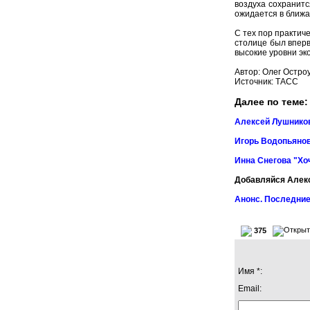
воздуха сохранитс
ожидается в ближа
С тех пор практич
столице был вперв
высокие уровни эк
Автор: Олег Остро
Источник:
ТАСС
Далее по теме:
Алексей Лушников
Игорь Водопьянов
Инна Снегова "Хо
Добавляйся Алек
Анонс. Последние
375
Имя *:
Email: