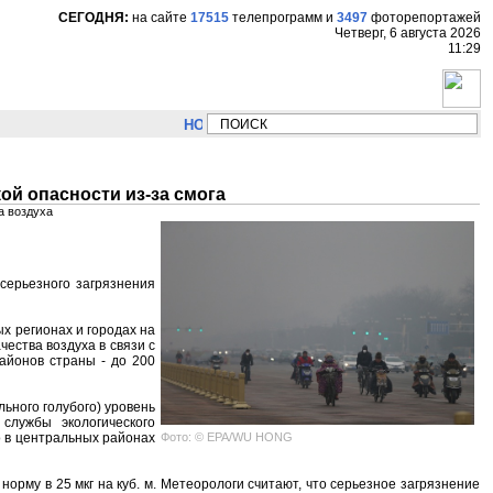
СЕГОДНЯ:
на сайте
17515
телепрограмм
и
3497
фоторепортажей
Четверг, 6 августа 2026
11:29
НОВОСТИ:
Сергей Цыпляев "Мир как никогда б
й опасности из-за смога
а воздуха
серьезного загрязнения
х регионах и городах на
чества воздуха в связи с
айонов страны - до 200
ьного голубого) уровень
службы экологического
Фото: © EPA/WU HONG
о в центральных районах
рму в 25 мкг на куб. м. Метеорологи считают, что серьезное загрязнение