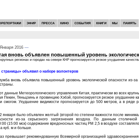
ОРЕПОРТАЖИ
ЭФИР
ПРЕССА
КИНО
СОБЫТИЯ
КНИГИ
МЫ
ПАМЯТЬ
Января 2016
—
тая вновь объявлен повышенный уровень экологическо
 крупных регионах и городах на севере КНР прогнозируется резкое ухудшение качеств
 страницы» объявил о наборе волонтеров
лужба вновь объявила повышенный уровень экологической опасности из-за 
 страны.
ют данные Метеорологического управления Китая, практически во всех крупны
ая Пекин, Тяньцзинь и провинцию Хэбэй, прогнозируется резкое ухудшение ка
и смогом. Ухудшение видимости прогнозируется до 500 метров, а в ряде р
2 января было объявлен желтый (второй по степени важности после минимал
асности из-за серьезного загрязнения воздуха. По данным столичной 
0:00 (15:00 мск) содержание вредоносных частиц PM 2,5 в воздухе составлял
а куб. м и больше.
раз превышает рекомендованную Всемирной организацией здравоохранения но