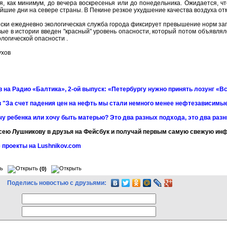
я, как минимум, до вечера воскресенья или до понедельника. Ожидается, ч
йшие дни на севере страны. В Пекине резкое ухудшение качества воздуха от
ески ежедневно экологическая служба города фиксирует превышение норм заг
ые в истории введен "красный" уровень опасности, который потом объявлялс
ологической опасности .
ухов
 на Радио «Балтика», 2-ой выпуск: «Петербургу нужно принять лозунг «Вс
 "За счет падения цен на нефть мы стали немного менее нефтезависимы
чу ребенка или хочу быть матерью? Это два разных подхода, это два раз
сею Лушникову в друзья на Фейсбук и получай первым самую свежую и
 проекты на Lushnikov.com
(0)
Поделись новостью с друзьями: