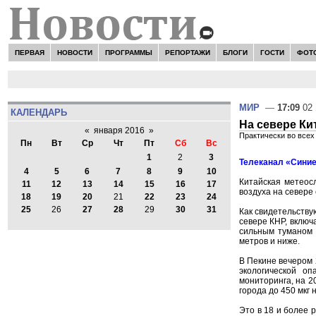
ПЕРВАЯ
НОВОСТИ
ПРОГРАММЫ
РЕПОРТАЖИ
БЛОГИ
ГОСТИ
ФОТ
МИР
—
17:09
02 
КАЛЕНДАРЬ
На севере Ки
«
января 2016
»
Практически во всех
Пн
Вт
Ср
Чт
Пт
Сб
Вс
1
2
3
Телеканал «Синие
4
5
6
7
8
9
10
Китайская метеос
11
12
13
14
15
16
17
воздуха на севере
18
19
20
21
22
23
24
25
26
27
28
29
30
31
Как свидетельству
севере КНР, включ
сильным туманом 
метров и ниже.
В Пекине вечером 
экологической оп
мониторинга, на 2
города до 450 мкг н
Это в 18 и более 