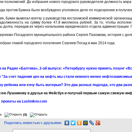
и полномочий. До избрания нового городского руководителя должность мэра
ода против Букина было возбуждено уголовное дело по подозрению в получен
ия, Букин вымогал взятку у руководства костромской коммерческой организа
долженность на сумму более 47,8 миллиона рублей. За то, чтобы исполни
ы долга, передав их через начальника юридического отдела администрации.
ергиево-Посадского муниципального района Сергея Пахомова, история с долго
избран главой городского поселения Сергиев Посад в мае 2014 года.
 на Радио «Балтика», 2-ой выпуск: «Петербургу нужно принять лозунг «Вс
 "За счет падения цен на нефть мы стали немного менее нефтезависимы
чу ребенка или хочу быть матерью? Это два разных подхода, это два раз
сею Лушникову в друзья на Фейсбук и получай первым самую свежую и
 проекты на Lushnikov.com
(0)
Поделись новостью с друзьями: