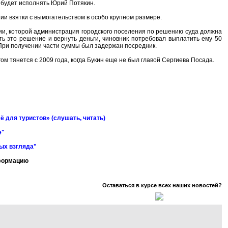
 будет исполнять Юрий Потякин.
ии взятки с вымогательством в особо крупном размере.
ции, которой администрация городского поселения по решению суда должна
ть это решение и вернуть деньги, чиновник потребовал выплатить ему 50
 При получении части суммы был задержан посредник.
м тянется с 2009 года, когда Букин еще не был главой Сергиева Посада.
ё для туристов» (слушать, читать)
е"
ных взгляда"
нформацию
Оставаться в курсе всех наших новостей?