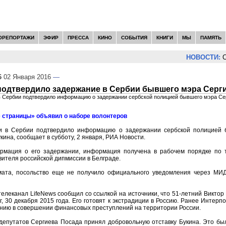
ОРЕПОРТАЖИ
ЭФИР
ПРЕССА
КИНО
СОБЫТИЯ
КНИГИ
МЫ
ПАМЯТЬ
НОВОСТИ:
Се
6
02 Января 2016
—
подтвердило задержание в Сербии бывшего мэра Серг
в Сербии подтвердило информацию о задержании сербской полицией бывшего мэра Се
 страницы» объявил о наборе волонтеров
ии в Сербии подтвердило информацию о задержании сербской полицией 
кина, сообщает в субботу, 2 января, РИА Новости.
рмация о его задержании, информация получена в рабочем порядке по 
вителя российской дипмиссии в Белграде.
мата, посольство еще не получило официального уведомления через МИ
телеканал LifeNews сообщил со ссылкой на источники, что 51-летний Виктор 
г, 30 декабря 2015 года. Его готовят к экстрадиции в Россию. Ранее Интерп
ению в совершении финансовых преступлений на территории России.
депутатов Сергиева Посада принял добровольную отставку Букина. Это был