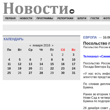
ПЕРВАЯ
НОВОСТИ
ПРОГРАММЫ
РЕПОРТАЖИ
БЛОГИ
ГОСТИ
ФОТ
ЕВРОПА
—
16:0
КАЛЕНДАРЬ
Посольство 
«
января 2016
»
Посольство России 
Пн
Вт
Ср
Чт
Пт
Сб
Вс
1
2
3
Телеканал «Синие
4
5
6
7
8
9
10
Посольство Росс
11
12
13
14
15
16
17
Посада Виктора Бу
18
19
20
21
22
23
24
25
26
27
28
29
30
31
«У нас есть инфо
агентство предста
По словам дипло
Букина.
Ранее во вторник 
Нови-Сад в четвер
Букина по подозр
26 декабря совет 