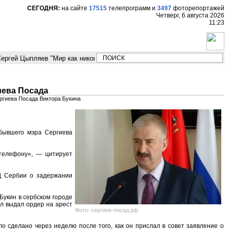
СЕГОДНЯ:
на сайте
17515
телепрограмм
и
3497
фоторепортажей
Четверг, 6 августа 2026
11:23
ргей Цыпляев "Мир как никогда близко стоит к угрозе третьей мировой в
иева Посада
ргиева Посада Виктора Букина
бывшего мэра Сергиева
телефону», — цитирует
Д Сербии о задержании
Букин в сербском городе
ол выдал ордер на арест
Фото: сергиев-посад.рф
о сделано через неделю после того, как он прислал в совет заявление о