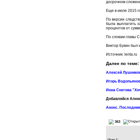
досрочном сложени
Еще в июле 2015 г
По версии следств
была выплатить за
процентов от сумм
По словам главы С
Виктор Букин был 
Источник: lenta.ru
Далее по теме:
Алексей Лушников
Игорь Водопьянов
Инна Снегова "Хо
Добавляйся Алек
Анонс. Последние
363
Имя *: