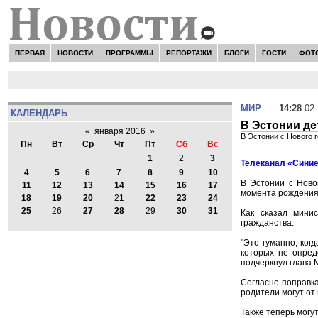
ПЕРВАЯ
НОВОСТИ
ПРОГРАММЫ
РЕПОРТАЖИ
БЛОГИ
ГОСТИ
ФОТ
МИР
—
14:28
02 
КАЛЕНДАРЬ
В Эстонии де
«
января 2016
»
В Эстонии с Нового 
Пн
Вт
Ср
Чт
Пт
Сб
Вс
1
2
3
Телеканал «Синие
4
5
6
7
8
9
10
В Эстонии с Ново
11
12
13
14
15
16
17
момента рождения 
18
19
20
21
22
23
24
25
26
27
28
29
30
31
Как сказал мини
гражданства.
"Это гуманно, ког
которых не опред
подчеркнул глава 
Согласно поправка
родители могут от 
Также теперь могут