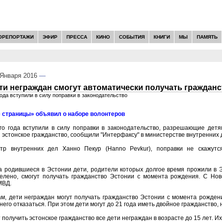
ОРЕПОРТАЖИ
ЭФИР
ПРЕССА
КИНО
СОБЫТИЯ
КНИГИ
МЫ
ПАМЯТЬ
Января 2016
—
ти неграждан смогут автоматически получать граждан
года вступили в силу поправки в законодательство
 страницы» объявил о наборе волонтеров
го года вступили в силу поправки в законодательство, разрешающие детя
эстонское гражданство, сообщили "Интерфаксу" в министерстве внутренних 
стр внутренних дел Ханно Пекур (Hanno Pevkur), поправки не скажутс
да родившиеся в Эстонии дети, родители которых долгое время прожили в 
елено, смогут получать гражданство Эстонии с момента рождения. С Новог
МВД.
м, дети неграждан могут получать гражданство Эстонии с момента рождени
него отказаться. При этом дети могут до 21 года иметь двойное гражданство, 
 получить эстонское гражданство все дети неграждан в возрасте до 15 лет. И