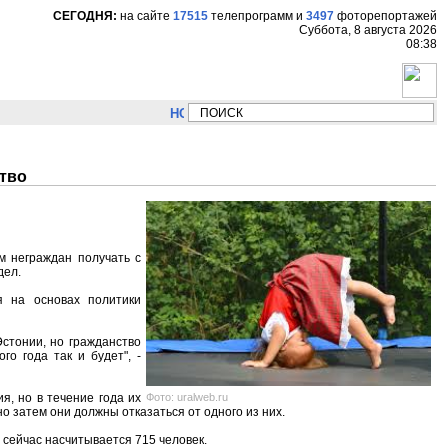
СЕГОДНЯ:
на сайте
17515
телепрограмм
и
3497
фоторепортажей
Суббота, 8 августа 2026
08:38
НОВОСТИ:
Сергей Цыпляев "Мир как никогда б
ство
м неграждан получать с
дел.
я на основах политики
Эстонии, но гражданство
о года так и будет", -
Фото: uralweb.ru
я, но в течение года их
но затем они должны отказаться от одного из них.
х сейчас насчитывается 715 человек.