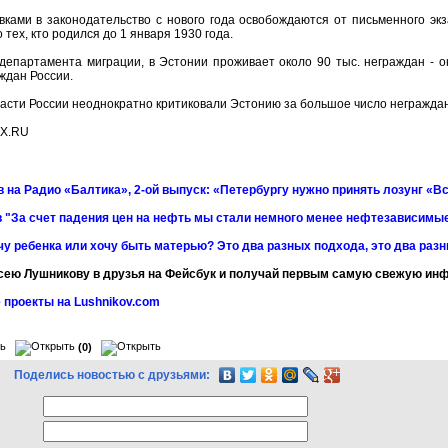
вками в законодательство с нового года освобождаются от письменного эк
 тех, кто родился до 1 января 1930 года.
департамента миграции, в Эстонии проживает около 90 тыс. неграждан - о
аждан России.
асти России неоднократно критиковали Эстонию за большое число неграждан
AX.RU
 на Радио «Балтика», 2-ой выпуск: «Петербургу нужно принять лозунг «Вс
 "За счет падения цен на нефть мы стали немного менее нефтезависимы
чу ребенка или хочу быть матерью? Это два разных подхода, это два раз
сею Лушникову в друзья на Фейсбук и получай первым самую свежую и
 проекты на Lushnikov.com
(0)
Поделись новостью с друзьями: