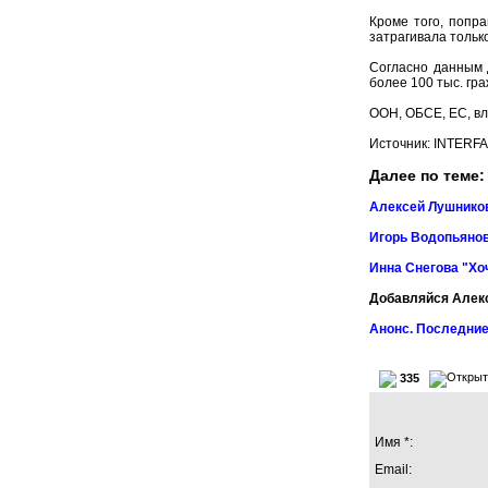
Кроме того, попра
затрагивала только
Согласно данным 
более 100 тыс. гр
ООН, ОБСЕ, ЕС, вл
Источник: INTERF
Далее по теме:
Алексей Лушников
Игорь Водопьянов
Инна Снегова "Хо
Добавляйся Алек
Анонс. Последние
335
Имя *:
Email: