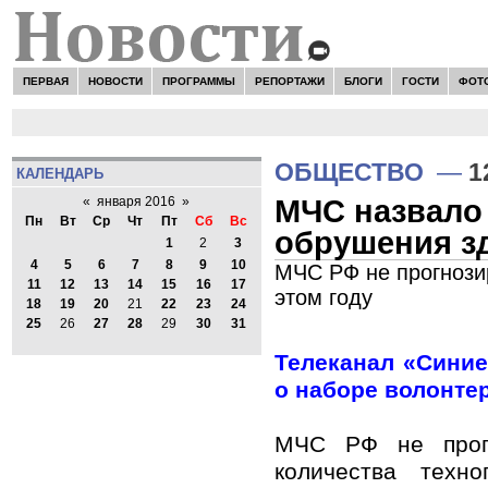
ПЕРВАЯ
НОВОСТИ
ПРОГРАММЫ
РЕПОРТАЖИ
БЛОГИ
ГОСТИ
ФОТ
ОБЩЕСТВО
—
1
КАЛЕНДАРЬ
МЧС назвало
«
января 2016
»
Пн
Вт
Ср
Чт
Пт
Сб
Вс
обрушения з
1
2
3
4
5
6
7
8
9
10
МЧС РФ не прогнозир
11
12
13
14
15
16
17
этом году
18
19
20
21
22
23
24
25
26
27
28
29
30
31
Телеканал «Сини
о наборе волонте
МЧС РФ не прогн
количества техн