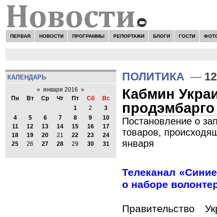
ПЕРВАЯ
НОВОСТИ
ПРОГРАММЫ
РЕПОРТАЖИ
БЛОГИ
ГОСТИ
ФОТ
ПОЛИТИКА
—
12
КАЛЕНДАРЬ
Кабмин Украи
«
января 2016
»
Пн
Вт
Ср
Чт
Пт
Сб
Вс
продэмбарго 
1
2
3
4
5
6
7
8
9
10
Постановление о за
11
12
13
14
15
16
17
товаров, происходящ
18
19
20
21
22
23
24
января
25
26
27
28
29
30
31
Телеканал «Сини
о наборе волонте
Правительство У