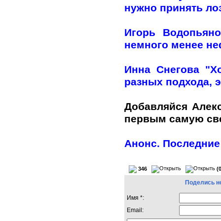
нужно принять лоз
Игорь Водопьяно
немного менее н
Инна Снегова "Х
разных подхода, э
Добавляйся Алек
первым самую с
Анонс. Последние
346
(
Поделись н
Имя *:
Email: