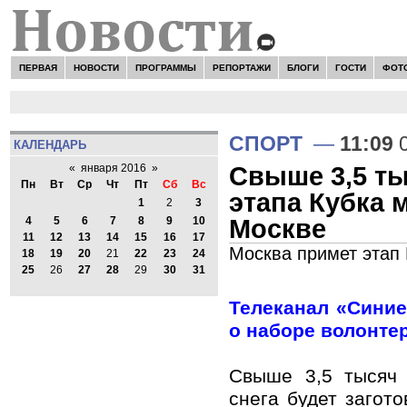
ПЕРВАЯ
НОВОСТИ
ПРОГРАММЫ
РЕПОРТАЖИ
БЛОГИ
ГОСТИ
ФОТ
СПОРТ
—
11:09
0
КАЛЕНДАРЬ
Свыше 3,5 ты
«
января 2016
»
Пн
Вт
Ср
Чт
Пт
Сб
Вс
этапа Кубка 
1
2
3
Москве
4
5
6
7
8
9
10
11
12
13
14
15
16
17
Москва примет этап 
18
19
20
21
22
23
24
25
26
27
28
29
30
31
Телеканал «Сини
о наборе волонте
Свыше 3,5 тысяч 
снега будет загот