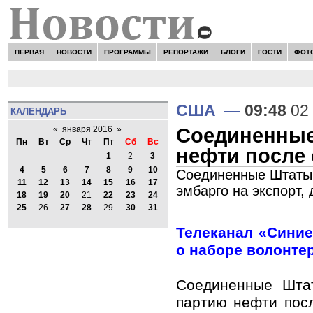
ПЕРВАЯ
НОВОСТИ
ПРОГРАММЫ
РЕПОРТАЖИ
БЛОГИ
ГОСТИ
ФОТ
США
—
09:48
02 
КАЛЕНДАРЬ
Соединенные
«
января 2016
»
Пн
Вт
Ср
Чт
Пт
Сб
Вс
нефти после 
1
2
3
4
5
6
7
8
9
10
Соединенные Штаты 
11
12
13
14
15
16
17
эмбарго на экспорт,
18
19
20
21
22
23
24
25
26
27
28
29
30
31
Телеканал «Сини
о наборе волонте
Соединенные Шта
партию нефти пос