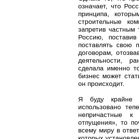
означает, что Рос
принципа, которы
строительные ко
запретив частным 
Россию, постави
поставлять свою 
договорам, отозв
деятельности, р
сделала именно то
бизнес может стать
он происходит.
Я буду крайне у
использовано теп
непричастные к 
отпущения», то п
всему миру в отве
которых установлен