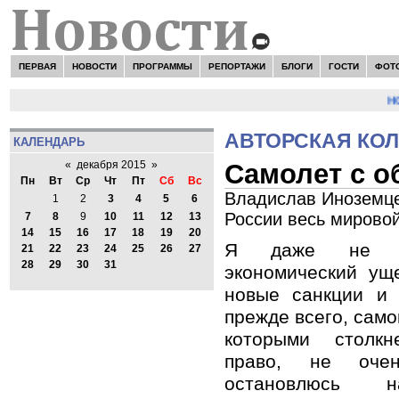
ПЕРВАЯ
НОВОСТИ
ПРОГРАММЫ
РЕПОРТАЖИ
БЛОГИ
ГОСТИ
ФОТ
НОВ
АВТОРСКАЯ КО
КАЛЕНДАРЬ
Самолет с 
«
декабря 2015
»
Пн
Вт
Ср
Чт
Пт
Сб
Вс
Владислав Иноземцев
1
2
3
4
5
6
России весь мировой
7
8
9
10
11
12
13
14
15
16
17
18
19
20
Я даже не бу
21
22
23
24
25
26
27
28
29
30
31
экономический ущ
новые санкции и 
прежде всего, само
которыми столкн
право, не очен
остановлюсь 