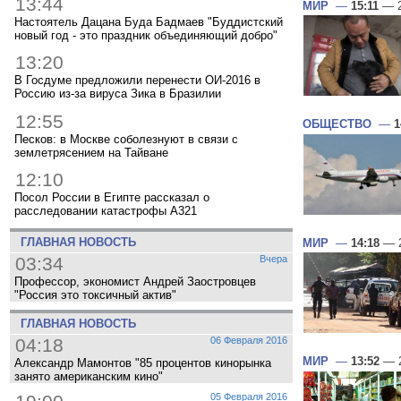
13:44
МИР
—
15:11
— 2
Настоятель Дацана Буда Бадмаев "Буддистский
новый год - это праздник объединяющий добро"
13:20
В Госдуме предложили перенести ОИ-2016 в
Россию из-за вируса Зика в Бразилии
12:55
ОБЩЕСТВО
—
1
Песков: в Москве соболезнуют в связи с
землетрясением на Тайване
12:10
Посол России в Египте рассказал о
расследовании катастрофы A321
ГЛАВНАЯ НОВОСТЬ
МИР
—
14:18
— 2
03:34
Вчера
Профессор, экономист Андрей Заостровцев
"Россия это токсичный актив"
ГЛАВНАЯ НОВОСТЬ
04:18
06 Февраля 2016
МИР
—
13:52
— 2
Александр Мамонтов "85 процентов кинорынка
занято американским кино"
05 Февраля 2016