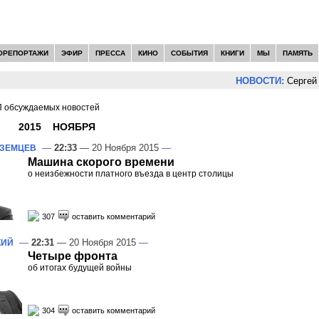
ОРЕПОРТАЖИ
ЭФИР
ПРЕССА
КИНО
СОБЫТИЯ
КНИГИ
МЫ
ПАМЯТЬ
НОВОСТИ:
Сергей Цыпляе
 обсуждаемых новостей
И -
2015
»
НОЯБРЯ
»
20
—
22:33
— 20 Ноября 2015
—
ОЗЕМЦЕВ
Машина скорого времени
о неизбежности платного въезда в центр столицы
307
оставить комментарий
—
22:31
— 20 Ноября 2015
—
КИЙ
Четыре фронта
об итогах будущей войны
304
оставить комментарий