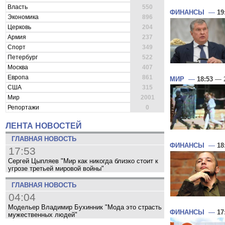
Власть
550
ФИНАНСЫ
—
19
Экономика
896
Церковь
204
Армия
237
Спорт
349
Петербург
522
Москва
407
Европа
861
МИР
—
18:53
— 2
США
315
Мир
2001
Репортажи
0
ЛЕНТА НОВОСТЕЙ
ГЛАВНАЯ НОВОСТЬ
ФИНАНСЫ
—
18
17:53
Сергей Цыпляев "Мир как никогда близко стоит к
угрозе третьей мировой войны"
ГЛАВНАЯ НОВОСТЬ
04:04
Модельер Владимир Бухинник "Мода это страсть
ФИНАНСЫ
—
17
мужественных людей"