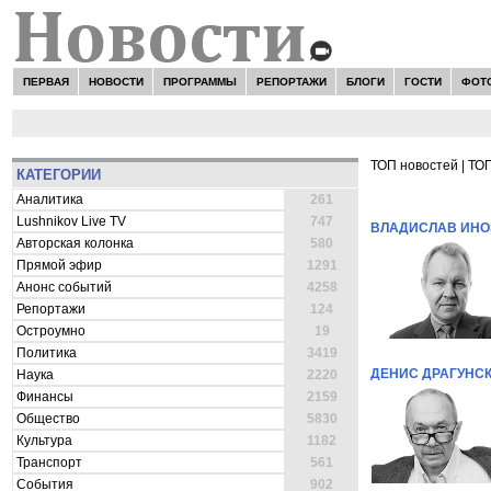
ПЕРВАЯ
НОВОСТИ
ПРОГРАММЫ
РЕПОРТАЖИ
БЛОГИ
ГОСТИ
ФОТ
ТОП новостей
|
ТОП
КАТЕГОРИИ
ВСЕ НОВОСТ
Аналитика
261
Lushnikov Live TV
747
ВЛАДИСЛАВ ИН
Авторская колонка
580
Прямой эфир
1291
Анонс событий
4258
Репортажи
124
Остроумно
19
Политика
3419
ДЕНИС ДРАГУНС
Наука
2220
Финансы
2159
Общество
5830
Культура
1182
Транспорт
561
События
902