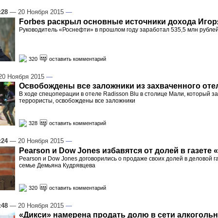
:28
— 20 Ноября 2015
—
Forbes раскрыл основные источники дохода Игор
Руководитель «Роснефти» в прошлом году заработал 535,5 млн рубле
320
оставить комментарий
0 Ноября 2015
—
Освобождены все заложники из захваченного оте
В ходе спецоперации в отеле Radisson Blu в столице Мали, который з
террористы, освобождены все заложники
328
оставить комментарий
:24
— 20 Ноября 2015
—
Pearson и Dow Jones избавятся от долей в газете
Pearson и Dow Jones договорились о продаже своих долей в деловой 
семье Демьяна Кудрявцева
320
оставить комментарий
:48
— 20 Ноября 2015
—
«Дикси» намерена продать долю в сети алкоголь