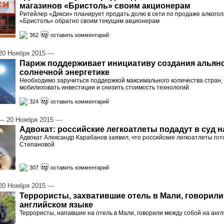
магазинов «Бристоль» своим акционерам
Ритейлер «Дикси» планирует продать долю в сети по продаже алкогол
«Бристоль» обратно своим текущим акционерам
362
оставить комментарий
0 Ноября 2015
—
Париж поддерживает инициативу создания альянс
солнечной энергетике
Необходимо заручиться поддержкой максимального количества стран,
мобилизовать инвестиции и снизить стоимость технологий
324
оставить комментарий
 20 Ноября 2015
—
Адвокат: российские легкоатлеты подадут в суд 
Адвокат Александр Карабанов заявил, что российские легкоатлеты гот
Степановой
307
оставить комментарий
0 Ноября 2015
—
Террористы, захватившие отель в Мали, говорили
английском языке
Террористы, напавшие на отель в Мали, говорили между собой на анг