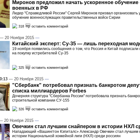
Миронов предложил начать ускоренное обучение
военных в РФ
Лидер "Справедливой России" Сергей Миронов призвал организовать 
обучение военнослужащих правительственных войск Сирии
318
оставить комментарий
— 20 Ноября 2015
—
Китайский эксперт: Су-35 — лишь переходная мод
19 ноября появились сообщения о том, что Россия и Китай подписали 
на покупку истребителей Су-35
325
оставить комментарий
0:13
— 20 Ноября 2015
—
"Сбербанк" потребовал признать банкротом депут
списка миллиардеров Forbes
Дочерняя структура "Сбербанка России" потребовала признать банкр
строительной компании СУ-155
326
оставить комментарий
 20 Ноября 2015
—
Овечкин стал лучшим снайпером в истории НХЛ с
Нападающий «Вашингтон Кэпиталс» Александр Овечкин стал лучшим 
истории Национальной хоккейной лиги (НХЛ) среди россиян