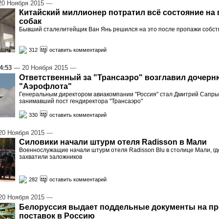
0 Ноября 2015
—
Китайский миллионер потратил всё состояние на
собак
Бывший сталелитейщик Ван Янь решился на это после пропажи собст
312
оставить комментарий
4:53
— 20 Ноября 2015
—
Ответственный за "Трансаэро" возглавил дочер
"Аэрофлота"
Генеральным директором авиакомпании "Россия" стал Дмитрий Сапры
занимавший пост гендиректора "Трансаэро"
330
оставить комментарий
0 Ноября 2015
—
Силовики начали штурм отеля Radisson в Мали
Военнослужащие начали штурм отеля Radisson Blu в столице Мали, гд
захватили заложников
282
оставить комментарий
0 Ноября 2015
—
Белоруссия выдает поддельные документы на п
поставок в Россию