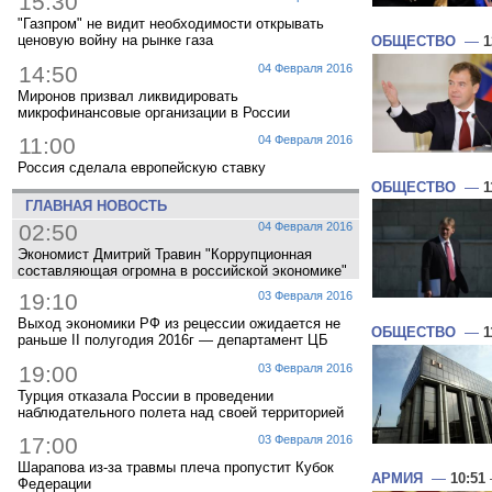
15:30
"Газпром" не видит необходимости открывать
ценовую войну на рынке газа
ОБЩЕСТВО
—
1
14:50
04 Февраля 2016
Миронов призвал ликвидировать
микрофинансовые организации в России
11:00
04 Февраля 2016
Россия сделала европейскую ставку
ОБЩЕСТВО
—
1
ГЛАВНАЯ НОВОСТЬ
02:50
04 Февраля 2016
Экономист Дмитрий Травин "Коррупционная
составляющая огромна в российской экономике"
19:10
03 Февраля 2016
Выход экономики РФ из рецессии ожидается не
ОБЩЕСТВО
—
1
раньше II полугодия 2016г — департамент ЦБ
19:00
03 Февраля 2016
Турция отказала России в проведении
наблюдательного полета над своей территорией
17:00
03 Февраля 2016
Шарапова из-за травмы плеча пропустит Кубок
АРМИЯ
—
10:51
Федерации