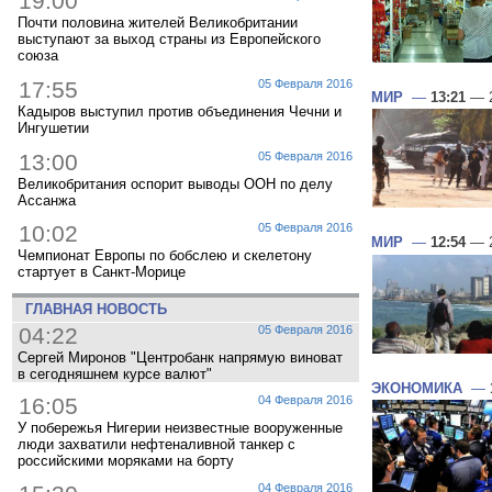
19:00
Почти половина жителей Великобритании
выступают за выход страны из Европейского
союза
17:55
05 Февраля 2016
МИР
—
13:21
— 2
Кадыров выступил против объединения Чечни и
Ингушетии
13:00
05 Февраля 2016
Великобритания оспорит выводы ООН по делу
Ассанжа
10:02
05 Февраля 2016
МИР
—
12:54
— 2
Чемпионат Европы по бобслею и скелетону
стартует в Санкт-Морице
ГЛАВНАЯ НОВОСТЬ
04:22
05 Февраля 2016
Сергей Миронов "Центробанк напрямую виноват
в сегодняшнем курсе валют"
ЭКОНОМИКА
—
16:05
04 Февраля 2016
У побережья Нигерии неизвестные вооруженные
люди захватили нефтеналивной танкер с
российскими моряками на борту
04 Февраля 2016