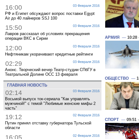
16:00
03 Февраля 2016
РФ и Египет обсуждают вопрос поставки Egypt
Air до 40 лайнеров SSJ 100
15:50
03 Февраля 2016
Лавров рассказал об условиях прекращения
АРМИЯ
—
10:28
операции ВКС в Сирии
12:00
03 Февраля 2016
Нефтяникам укорачивают кредитные рейтинги
02:29
03 Февраля 2016
Анонс. Творческий вечер Театр-студии СПбГУ в
Театральной Долине ОСС 13 февраля
ОБЩЕСТВО
—
1
ГЛАВНАЯ НОВОСТЬ
02:14
03 Февраля 2016
Восьмой выпуск ток-сериала "Как управлять
мужчиной!" с темой "Любимые женские мифы 2
часть"
19:12
02 Февраля 2016
СПОРТ
—
09:51
—
Путин принял отставку губернатора Тульской
области
16:05
02 Февраля 2016