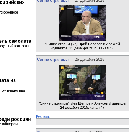
Синие страницы —
27 Декабря 2015
 сирийских
ускоренное
ель самолета
"Синие страницы", Юрий Веселов и Алексей
крупный контракт
Лушников, 25 декабря 2015, канал 47
Синие страницы —
26 Декабря 2015
ата из
отом владельца
"Синие страницы", Лев Щеглов и Алексей Лушников,
24 декабря 2015, канал 47
Реклама
реди россиян
снайпером в