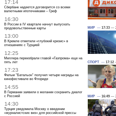
17:14
Сбербанк надеется договорится со всеми
валютными ипотечниками – Греф
16:30
В России в IV квартале начнут выпускать
МИР
—
17:33
— 2
продовольственные карты
13:00
В Кремле отметили «глубокий кризис» в
отношениях с Турцией
12:25
Миллера переизбрали главой «Газпрома» еще на
пять лет
СПОРТ
—
17:12
—
17:23
Фильм "Батальон" получил четыре награды на
кинофестивале во Флориде
14:55
В Германии заявили о желании сохранить диалог
с Россией
МИР
—
16:49
— 2
14:30
Турция уведомила Москву о введении
«журналистских виз» для российской прессы