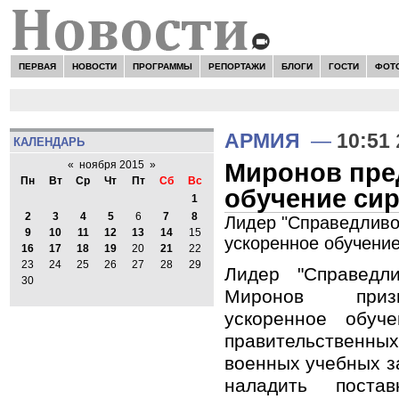
ПЕРВАЯ
НОВОСТИ
ПРОГРАММЫ
РЕПОРТАЖИ
БЛОГИ
ГОСТИ
ФОТ
АРМИЯ
—
10:51
КАЛЕНДАРЬ
Миронов пре
«
ноября 2015
»
Пн
Вт
Ср
Чт
Пт
Сб
Вс
обучение си
1
2
3
4
5
6
7
8
Лидер "Справедливо
9
10
11
12
13
14
15
ускоренное обучени
16
17
18
19
20
21
22
23
24
25
26
27
28
29
Лидер "Справедл
30
Миронов призв
ускоренное обуч
правительствен
военных учебных з
наладить пост