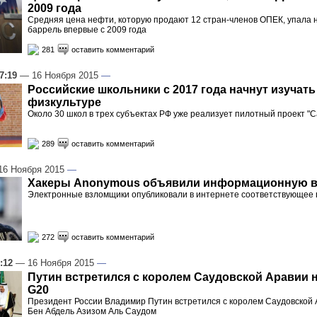
2009 года
Средняя цена нефти, которую продают 12 стран-членов ОПЕК, упала 
баррель впервые с 2009 года
281
оставить комментарий
7:19
— 16 Ноября 2015
—
Российские школьники с 2017 года начнут изучать
физкультуре
Около 30 школ в трех субъектах РФ уже реализует пилотный проект "С
289
оставить комментарий
6 Ноября 2015
—
Хакеры Anonymous объявили информационную 
Электронные взломщики опубликовали в интернете соответствующее
272
оставить комментарий
:12
— 16 Ноября 2015
—
Путин встретился с королем Саудовской Аравии 
G20
Президент России Владимир Путин встретился с королем Саудовской
Бен Абдель Азизом Аль Саудом