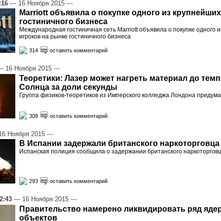
:16
— 16 Ноября 2015
—
Marriott объявила о покупке одного из крупнейши
гостиничного бизнеса
Международная гостиничная сеть Marriott объявила о покупке одного 
игроков на рынке гостиничного бизнеса
314
оставить комментарий
 16 Ноября 2015
—
Теоретики: Лазер может нагреть материал до тем
Солнца за доли секунды
Группа физиков-теоретиков из Имперского колледжа Лондона придум
308
оставить комментарий
6 Ноября 2015
—
В Испании задержали британского наркоторговца
Испанская полиция сообщила о задержании британского наркоторгов
293
оставить комментарий
2:43
— 16 Ноября 2015
—
Правительство намерено ликвидировать ряд яде
объектов