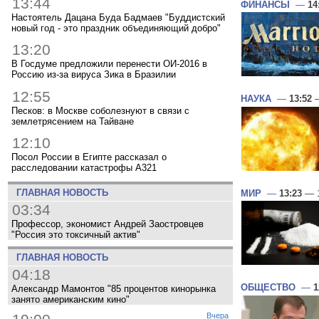
13:44
ФИНАНСЫ
—
14
Настоятель Дацана Буда Бадмаев "Буддистский
новый год - это праздник объединяющий добро"
13:20
В Госдуме предложили перенести ОИ-2016 в
Россию из-за вируса Зика в Бразилии
12:55
НАУКА
—
13:52
—
Песков: в Москве соболезнуют в связи с
землетрясением на Тайване
12:10
Посол России в Египте рассказал о
расследовании катастрофы A321
ГЛАВНАЯ НОВОСТЬ
МИР
—
13:23
— 1
03:34
Профессор, экономист Андрей Заостровцев
"Россия это токсичный актив"
ГЛАВНАЯ НОВОСТЬ
04:18
ОБЩЕСТВО
—
1
Александр Мамонтов "85 процентов кинорынка
занято американским кино"
Вчера