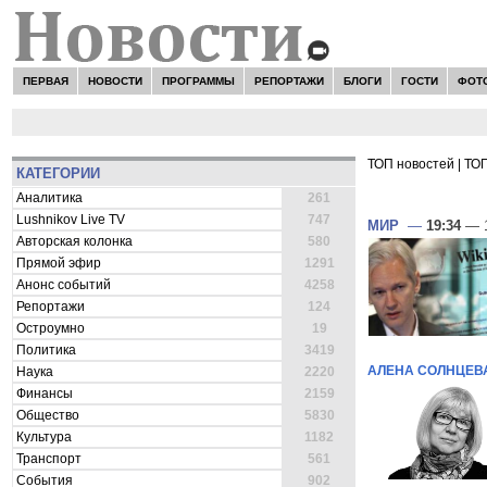
ПЕРВАЯ
НОВОСТИ
ПРОГРАММЫ
РЕПОРТАЖИ
БЛОГИ
ГОСТИ
ФОТ
ТОП новостей
|
ТОП
КАТЕГОРИИ
ВСЕ НОВОСТ
Аналитика
261
Lushnikov Live TV
747
МИР
—
19:34
— 1
Авторская колонка
580
Прямой эфир
1291
Анонс событий
4258
Репортажи
124
Остроумно
19
Политика
3419
АЛЕНА СОЛНЦЕВ
Наука
2220
Финансы
2159
Общество
5830
Культура
1182
Транспорт
561
События
902