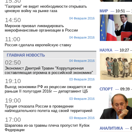
15:30
"Газпром" не видит необходимости открывать
ценовую войну на рынке газа
МИР
—
10:51
— 1
14:50
04 Февраля 2016
Миронов призвал ликвидировать
микрофинансовые организации в России
11:00
04 Февраля 2016
Россия сделала европейскую ставку
НАУКА
—
10:27
—
ГЛАВНАЯ НОВОСТЬ
02:50
04 Февраля 2016
Экономист Дмитрий Травин "Коррупционная
составляющая огромна в российской экономике"
19:10
03 Февраля 2016
Выход экономики РФ из рецессии ожидается не
СПОРТ
—
09:39
—
раньше II полугодия 2016г — департамент ЦБ
19:00
03 Февраля 2016
Турция отказала России в проведении
наблюдательного полета над своей территорией
17:00
03 Февраля 2016
Шарапова из-за травмы плеча пропустит Кубок
АНАЛИТИКА
—
Федерации