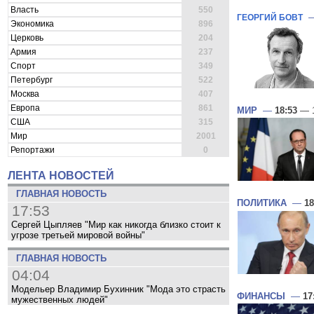
Власть
550
ГЕОРГИЙ БОВТ
Экономика
896
Церковь
204
Армия
237
Спорт
349
Петербург
522
Москва
407
Европа
861
МИР
—
18:53
— 1
США
315
Мир
2001
Репортажи
0
ЛЕНТА НОВОСТЕЙ
ГЛАВНАЯ НОВОСТЬ
ПОЛИТИКА
—
18
17:53
Сергей Цыпляев "Мир как никогда близко стоит к
угрозе третьей мировой войны"
ГЛАВНАЯ НОВОСТЬ
04:04
Модельер Владимир Бухинник "Мода это страсть
ФИНАНСЫ
—
17
мужественных людей"