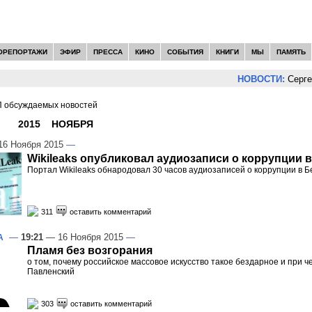
ОРЕПОРТАЖИ
ЭФИР
ПРЕССА
КИНО
СОБЫТИЯ
КНИГИ
МЫ
ПАМЯТЬ
НОВОСТИ:
Сергей Цыпл
 обсуждаемых новостей
И -
2015
»
НОЯБРЯ
»
16
6 Ноября 2015
—
Wikileaks опубликовал аудиозаписи о коррупции 
Портал Wikileaks обнародовал 30 часов аудиозаписей о коррупции в 
311
оставить комментарий
—
19:21
— 16 Ноября 2015
—
А
Пламя без возгорания
о том, почему российское массовое искусство такое бездарное и при ч
Павленский
303
оставить комментарий