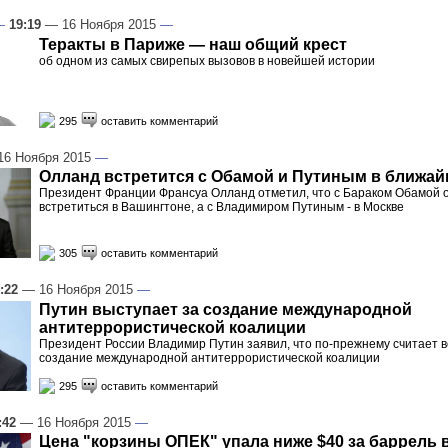
—
19:19
— 16 Ноября 2015
—
Теракты в Париже — наш общий крест
об одном из самых свирепых вызовов в новейшей истории
295
оставить комментарий
6 Ноября 2015
—
Олланд встретится с Обамой и Путиным в ближай
Президент Франции Франсуа Олланд отметил, что с Бараком Обамой 
встретиться в Вашингтоне, а с Владимиром Путиным - в Москве
305
оставить комментарий
:22
— 16 Ноября 2015
—
Путин выступает за создание международной
антитеррористической коалиции
Президент России Владимир Путин заявил, что по-прежнему считает
создание международной антитеррористической коалиции
295
оставить комментарий
:42
— 16 Ноября 2015
—
Цена "корзины ОПЕК" упала ниже $40 за баррель 