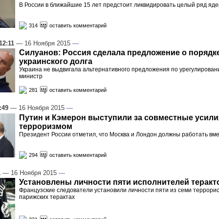
В России в ближайшие 15 лет предстоит ликвидировать целый ряд яд
314
оставить комментарий
12:11
— 16 Ноября 2015
—
Силуанов: Россия сделала предложение о порядк
украинского долга
Украина не выдвигала альтернативного предложения по урегулировани
министр
281
оставить комментарий
:49
— 16 Ноября 2015
—
Путин и Кэмерон выступили за совместные усили
терроризмом
Президент России отметил, что Москва и Лондон должны работать вм
294
оставить комментарий
1
— 16 Ноября 2015
—
Установлены личности пяти исполнителей теракт
Французские следователи установили личности пяти из семи террорис
парижских терактах