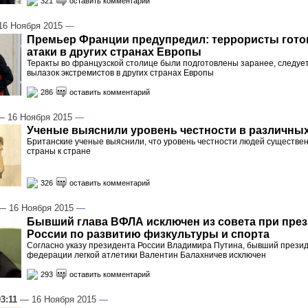
321
оставить комментарий
6 Ноября 2015
—
Премьер Франции предупредил: террористы гото
атаки в других странах Европы
Теракты во французской столице были подготовлены заранее, следуе
вылазок экстремистов в других странах Европы
286
оставить комментарий
 16 Ноября 2015
—
Ученые выяснили уровень честности в различных
Британские ученые выяснили, что уровень честности людей существен
страны к стране
326
оставить комментарий
 16 Ноября 2015
—
Бывший глава ВФЛА исключен из совета при пре
России по развитию физкультуры и спорта
Согласно указу президента России Владимира Путина, бывший прези
федерации легкой атлетики Валентин Балахничев исключен
293
оставить комментарий
03:11
— 16 Ноября 2015
—