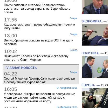
19:00
Почти половина жителей Великобритании
выступают за выход страны из Европейского
союза
17:55
Вчера
ЭКОНОМИКА
—
Кадыров выступил против объединения Чечни и
Ингушетии
13:00
Вчера
Великобритания оспорит выводы ООН по делу
Ассанжа
10:02
Вчера
ПОЛИТИКА
—
11
Чемпионат Европы по бобслею и скелетону
стартует в Санкт-Морице
ГЛАВНАЯ НОВОСТЬ
04:22
Вчера
Сергей Миронов "Центробанк напрямую виноват
в сегодняшнем курсе валют"
ЕВРОПА
—
11:2
16:05
04 Февраля 2016
У побережья Нигерии неизвестные вооруженные
люди захватили нефтеналивной танкер с
российскими моряками на борту
04 Февраля 2016