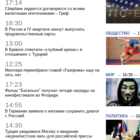
17:14
Сбербанк надеется договорится со всеми
валютными ипотечниками – Греф
16:30
В России в IV квартале начнут выпускать
ОБЩЕСТВО
—
1
продовольственные карты
13:00
В Кремле отметили «глубокий кризис» в
отношениях с Турцией
12:25
Миллера переизбрали главой «Газпрома» еще на
пять лет
МИР
—
16:39
— 1
17:23
Фильм "Батальон" получил четыре награды на
кинофестивале во Флориде
14:55
В Германии заявили о желании сохранить диалог
с Россией
ПОЛИТИКА
—
16
14:30
Турция уведомила Москву о введении
«журналистских виз» для российской прессы