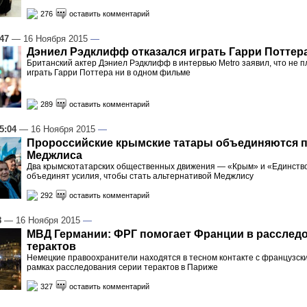
276
оставить комментарий
:47
— 16 Ноября 2015
—
Дэниел Рэдклифф отказался играть Гарри Поттер
Британский актер Дэниел Рэдклифф в интервью Metro заявил, что не 
играть Гарри Поттера ни в одном фильме
289
оставить комментарий
5:04
— 16 Ноября 2015
—
Пророссийские крымские татары объединяются 
Меджлиса
Два крымскотатарских общественных движения — «Крым» и «Единств
объединят усилия, чтобы стать альтернативой Меджлису
292
оставить комментарий
8
— 16 Ноября 2015
—
МВД Германии: ФРГ помогает Франции в расслед
терактов
Немецкие правоохранители находятся в тесном контакте с французски
рамках расследования серии терактов в Париже
327
оставить комментарий