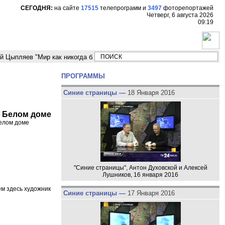
СЕГОДНЯ:
на сайте
17515
телепрограмм
и
3497
фоторепортажей
Четверг, 6 августа 2026
09:19
яев "Мир как никогда близко стоит к угрозе третьей мировой войны"
М
ПРОГРАММЫ
Синие страницы —
18 Января 2016
в Белом доме
Белом доме
"Синие страницы", Антон Духовской и Алексей
Лушников, 16 января 2016
ем здесь художник
Синие страницы —
17 Января 2016