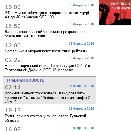
16:00
03 Февраля 2016
РФ и Египет обсуждают вопрос поставки Egypt
Air до 40 лайнеров SSJ 100
15:50
03 Февраля 2016
Лавров рассказал об условиях прекращения
операции ВКС в Сирии
12:00
03 Февраля 2016
Нефтяникам укорачивают кредитные рейтинги
02:29
03 Февраля 2016
Анонс. Творческий вечер Театр-студии СПбГУ в
Театральной Долине ОСС 13 февраля
ГЛАВНАЯ НОВОСТЬ
02:14
03 Февраля 2016
Восьмой выпуск ток-сериала "Как управлять
мужчиной!" с темой "Любимые женские мифы 2
часть"
19:12
02 Февраля 2016
Путин принял отставку губернатора Тульской
области
16:05
02 Февраля 2016