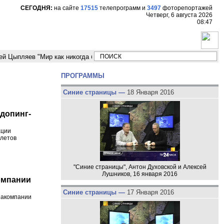
СЕГОДНЯ:
на сайте
17515
телепрограмм
и
3497
фоторепортажей
Четверг, 6 августа 2026
08:47
яев "Мир как никогда близко стоит к угрозе третьей мировой войны"
ПРОГРАММЫ
Синие страницы —
18 Января 2016
допинг-
ации
тлетов
"Синие страницы", Антон Духовской и Алексей
Лушников, 16 января 2016
омпании
Синие страницы —
17 Января 2016
иакомпании