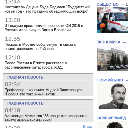
13:44
ОБЩЕСТВО
—
1
Настоятель Дацана Буда Бадмаев "Буддистский
новый год - это праздник объединяющий добро"
13:20
В Госдуме предложили перенести ОИ-2016 в
Россию из-за вируса Зика в Бразилии
12:55
ЭКОНОМИКА
—
Песков: в Москве соболезнуют в связи с
землетрясением на Тайване
12:10
Посол России в Египте рассказал о
расследовании катастрофы A321
ГЛАВНАЯ НОВОСТЬ
ГЕОРГИЙ БОВТ
03:34
Профессор, экономист Андрей Заостровцев
"Россия это токсичный актив"
ГЛАВНАЯ НОВОСТЬ
04:18
Александр Мамонтов "85 процентов кинорынка
ЮЛИЯ МЕЛАМЕД
занято американским кино"
Вчера