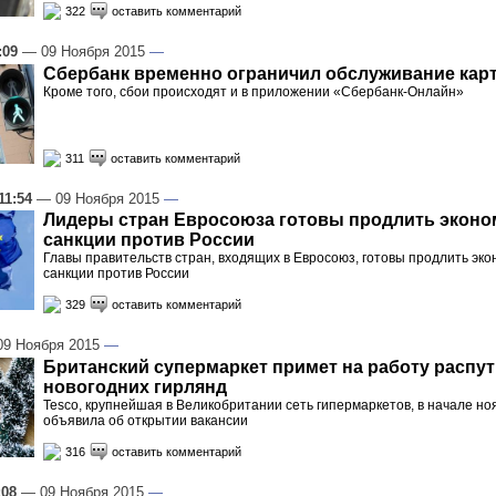
322
оставить комментарий
:09
— 09 Ноября 2015
—
Сбербанк временно ограничил обслуживание кар
Кроме того, сбои происходят и в приложении «Сбербанк-Онлайн»
311
оставить комментарий
11:54
— 09 Ноября 2015
—
Лидеры стран Евросоюза готовы продлить эконо
санкции против России
Главы правительств стран, входящих в Евросоюз, готовы продлить эк
санкции против России
329
оставить комментарий
9 Ноября 2015
—
Британский супермаркет примет на работу распу
новогодних гирлянд
Tesco, крупнейшая в Великобритании сеть гипермаркетов, в начале но
объявила об открытии вакансии
316
оставить комментарий
:08
— 09 Ноября 2015
—