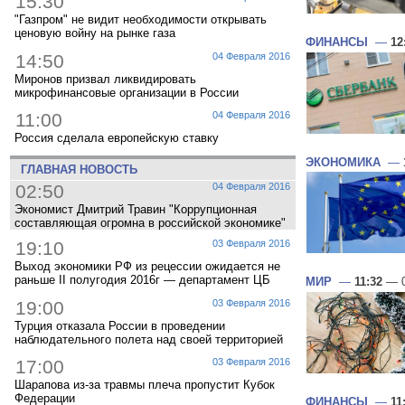
15:30
"Газпром" не видит необходимости открывать
ценовую войну на рынке газа
ФИНАНСЫ
—
12
14:50
04 Февраля 2016
Миронов призвал ликвидировать
микрофинансовые организации в России
11:00
04 Февраля 2016
Россия сделала европейскую ставку
ЭКОНОМИКА
—
ГЛАВНАЯ НОВОСТЬ
02:50
04 Февраля 2016
Экономист Дмитрий Травин "Коррупционная
составляющая огромна в российской экономике"
19:10
03 Февраля 2016
Выход экономики РФ из рецессии ожидается не
раньше II полугодия 2016г — департамент ЦБ
МИР
—
11:32
— 0
19:00
03 Февраля 2016
Турция отказала России в проведении
наблюдательного полета над своей территорией
17:00
03 Февраля 2016
Шарапова из-за травмы плеча пропустит Кубок
Федерации
ФИНАНСЫ
—
11