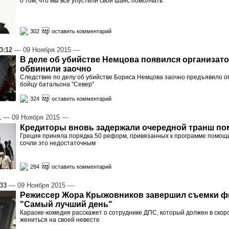
о том, что мы все упустили свой шанс помолчать
302
оставить комментарий
3:12
— 09 Ноября 2015
—
В деле об убийстве Немцова появился организато
обвинили заочно
Следствие по делу об убийстве Бориса Немцова заочно предъявило 
бойцу батальона "Север"
324
оставить комментарий
1
— 09 Ноября 2015
—
Кредиторы вновь задержали очередной транш по
Греция приняла порядка 50 реформ, привязанных к программе помощи
сочли это недостаточным
284
оставить комментарий
:33
— 09 Ноября 2015
—
Режиссер Жора Крыжовников завершил съемки 
"Самый лучший день"
Караоке-комедия расскажет о сотруднике ДПС, который должен в ско
жениться на своей невесте