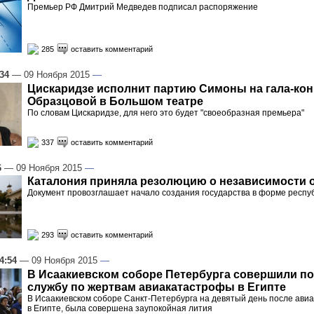
Премьер РФ Дмитрий Медведев подписал распоряжение
285
оставить комментарий
:34
— 09 Ноября 2015
—
Цискаридзе исполнит партию Симоны на гала-ко
Образцовой в Большом театре
По словам Цискаридзе, для него это будет "своеобразная премьера"
337
оставить комментарий
6
— 09 Ноября 2015
—
Каталония приняла резолюцию о независимости 
Документ провозглашает начало создания государства в форме респу
293
оставить комментарий
4:54
— 09 Ноября 2015
—
В Исаакиевском соборе Петербурга совершили 
службу по жертвам авиакатастрофы в Египте
В Исаакиевском соборе Санкт-Петербурга на девятый день после ави
в Египте, была совершена заупокойная лития