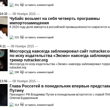
331
оставить комментарий
14:32
— 09 Ноября 2015
—
Чубайс возьмет на себя четверть программы
импортозамещения
К 2020 году доля импорта в российской промышленности сократится н
315
оставить комментарий
4:11
— 09 Ноября 2015
—
Мосгорсуд навсегда заблокировал сайт rutracker.
по иску издательства «Эксмо» навсегда заблокир
трекер rutracker.org
Мосгорсуд по иску издательства «Эксмо» навсегда заблокировал торр
rutracker.org
298
оставить комментарий
13:56
— 09 Ноября 2015
—
Глава Россетей в понедельник впервые представ
Путину
Президент РФ Владимир Путин в понедельник встретится с главой ПАО
Олегом Бударгиным
314
оставить комментарий