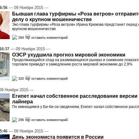
6:56
— 09 Ноября 2015
—
Бывшая глава турфирмы «Роза ветров» отправитс
делу о крупном мошенничестве
Экс-глава турфирмы «Роза ветров» Ирина Крюкова предстанет перед с
крупном мошенничестве
284
оставить комментарий
16:37
— 09 Ноября 2015
—
ОЭСР ухудшила прогноз мировой экономики
Продолжающийся спад на развивающихся рынках и снижение показат
торговли приведут к замедлению роста мировой экономики до 2,9%
320
оставить комментарий
9 Ноября 2015
—
Египет начал собственное расследование версии
лайнера
По имеющимся у Би-би-си сведениям, Египет начал собственное расс
296
оставить комментарий
5:46
— 09 Ноября 2015
—
День экономиста появится в России