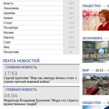
Власть
550
ОБЩЕСТВО
—
1
Экономика
896
Церковь
204
Армия
237
Спорт
349
Петербург
522
Москва
407
Европа
861
ЭКОНОМИКА
—
США
315
Мир
2001
Репортажи
0
ЛЕНТА НОВОСТЕЙ
ГЛАВНАЯ НОВОСТЬ
МИР
—
16:13
— 0
17:53
Сергей Цыпляев "Мир как никогда близко стоит к
угрозе третьей мировой войны"
ГЛАВНАЯ НОВОСТЬ
04:04
Модельер Владимир Бухинник "Мода это страсть
ОБЩЕСТВО
—
1
мужественных людей"