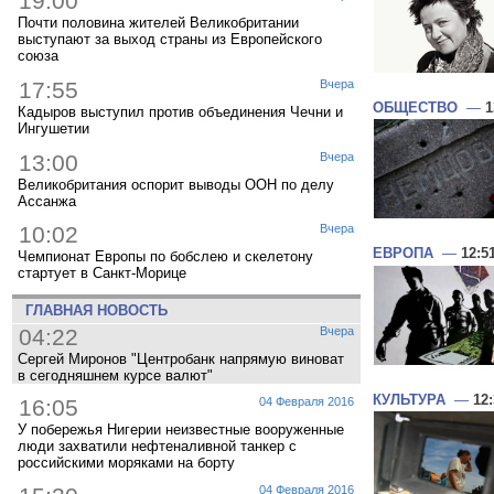
19:00
Почти половина жителей Великобритании
выступают за выход страны из Европейского
союза
17:55
Вчера
ОБЩЕСТВО
—
1
Кадыров выступил против объединения Чечни и
Ингушетии
13:00
Вчера
Великобритания оспорит выводы ООН по делу
Ассанжа
10:02
Вчера
ЕВРОПА
—
12:5
Чемпионат Европы по бобслею и скелетону
стартует в Санкт-Морице
ГЛАВНАЯ НОВОСТЬ
04:22
Вчера
Сергей Миронов "Центробанк напрямую виноват
в сегодняшнем курсе валют"
КУЛЬТУРА
—
12
16:05
04 Февраля 2016
У побережья Нигерии неизвестные вооруженные
люди захватили нефтеналивной танкер с
российскими моряками на борту
04 Февраля 2016