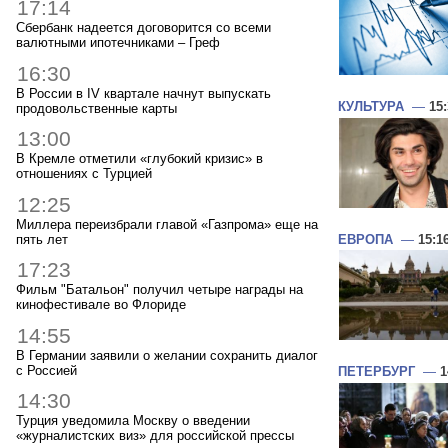
17:14
Сбербанк надеется договорится со всеми
валютными ипотечниками – Греф
16:30
В России в IV квартале начнут выпускать
КУЛЬТУРА
—
15
продовольственные карты
13:00
В Кремле отметили «глубокий кризис» в
отношениях с Турцией
12:25
Миллера переизбрали главой «Газпрома» еще на
пять лет
ЕВРОПА
—
15:1
17:23
Фильм "Батальон" получил четыре награды на
кинофестивале во Флориде
14:55
В Германии заявили о желании сохранить диалог
с Россией
ПЕТЕРБУРГ
—
1
14:30
Турция уведомила Москву о введении
«журналистских виз» для российской прессы