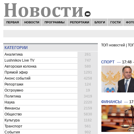
ПЕРВАЯ
НОВОСТИ
ПРОГРАММЫ
РЕПОРТАЖИ
БЛОГИ
ГОСТИ
ФОТ
ТОП новостей
|
ТОП
КАТЕГОРИИ
ВСЕ НОВОСТ
Аналитика
261
Lushnikov Live TV
747
СПОРТ
—
17:48
—
Авторская колонка
580
Прямой эфир
1291
Анонс событий
4258
Репортажи
124
Остроумно
19
Политика
3419
ФИНАНСЫ
—
17
Наука
2220
Финансы
2159
Общество
5830
Культура
1182
Транспорт
561
События
902