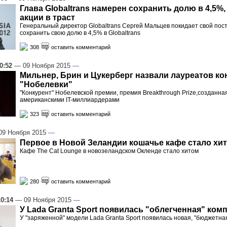
Глава Globaltrans намерен сохранить долю в 4,5%,
акции в траст
Генеральный директор Globaltrans Сергей Мальцев покидает свой пос
сохранить свою долю в 4,5% в Globaltrans
308
оставить комментарий
0:52
— 09 Ноября 2015
—
Мильнер, Брин и Цукерберг назвали лауреатов ко
"Нобелевки"
"Конкурент" Нобелевской премии, премия Breakthrough Prize,созданна
американскими IT-миллиардерами
323
оставить комментарий
9 Ноября 2015
—
Первое в Новой Зеландии кошачье кафе стало хи
Кафе The Cat Lounge в новозеландском Окленде стало хитом
280
оставить комментарий
10:14
— 09 Ноября 2015
—
У Lada Granta Sport появилась "облегченная" ком
У "заряженной" модели Lada Granta Sport появилась новая, "бюджетна