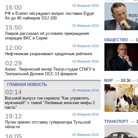
16:00
03 Февраля 2016
РФ и Египет обсуждают вопрос поставки Egypt
Air до 40 лайнеров SSJ 100
15:50
03 Февраля 2016
Лавров рассказал об условиях прекращения
операции ВКС в Сирии
ОБЩЕСТВО
—
1
12:00
03 Февраля 2016
Нефтяникам укорачивают кредитные рейтинги
02:29
03 Февраля 2016
Анонс. Творческий вечер Театр-студии СПбГУ в
Театральной Долине ОСС 13 февраля
МИР
—
10:36
— 0
ГЛАВНАЯ НОВОСТЬ
02:14
03 Февраля 2016
Восьмой выпуск ток-сериала "Как управлять
мужчиной!" с темой "Любимые женские мифы 2
часть"
19:12
02 Февраля 2016
ТРАНСПОРТ
—
Путин принял отставку губернатора Тульской
области
16:05
02 Февраля 2016