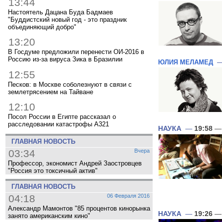
13:44
Настоятель Дацана Буда Бадмаев
"Буддистский новый год - это праздник
объединяющий добро"
13:20
В Госдуме предложили перенести ОИ-2016 в
Россию из-за вируса Зика в Бразилии
ЮЛИЯ МЕЛАМЕД
12:55
Песков: в Москве соболезнуют в связи с
землетрясением на Тайване
12:10
Посол России в Египте рассказал о
расследовании катастрофы A321
НАУКА
—
19:58
— 
ГЛАВНАЯ НОВОСТЬ
03:34
Вчера
Профессор, экономист Андрей Заостровцев
"Россия это токсичный актив"
ГЛАВНАЯ НОВОСТЬ
04:18
06 Февраля 2016
Александр Мамонтов "85 процентов кинорынка
НАУКА
—
19:26
— 
занято американским кино"