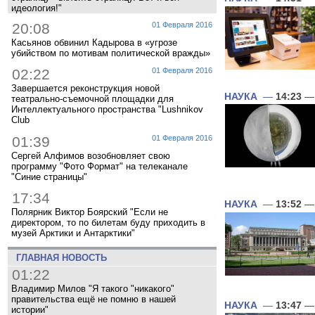
идеология!"
20:08
01 Февраля 2016
Касьянов обвинил Кадырова в «угрозе
убийством по мотивам политической вражды»
02:22
01 Февраля 2016
Завершается реконструкция новой
НАУКА
—
14:23
— 
театрально-съемочной площадки для
Интеллектуального пространства "Lushnikov
Club
01:39
01 Февраля 2016
Сергей Алфимов возобновляет свою
программу "Фото Формат" на телеканале
"Синие страницы"
17:34
НАУКА
—
13:52
— 
Полярник Виктор Боярский "Если не
директором, то по билетам буду приходить в
музей Арктики и Антарктики"
ГЛАВНАЯ НОВОСТЬ
01:22
Владимир Милов "Я такого "никакого"
правительства ещё не помню в нашей
НАУКА
—
13:47
— 
истории"