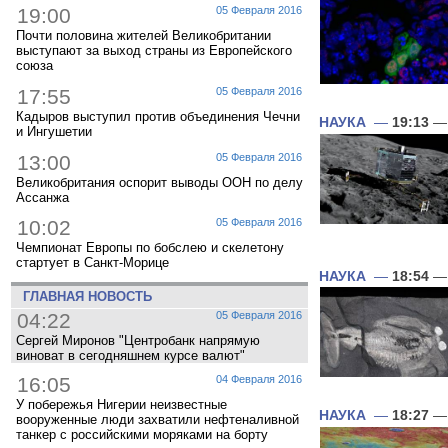
19:00
05 Февраля 2016
Почти половина жителей Великобритании
выступают за выход страны из Европейского
союза
17:55
05 Февраля 2016
Кадыров выступил против объединения Чечни
НАУКА
—
19:13
— 
и Ингушетии
13:00
05 Февраля 2016
Великобритания оспорит выводы ООН по делу
Ассанжа
10:02
05 Февраля 2016
Чемпионат Европы по бобслею и скелетону
стартует в Санкт-Морице
НАУКА
—
18:54
— 
ГЛАВНАЯ НОВОСТЬ
04:22
05 Февраля 2016
Сергей Миронов "Центробанк напрямую
виноват в сегодняшнем курсе валют"
16:05
04 Февраля 2016
У побережья Нигерии неизвестные
НАУКА
—
18:27
— 
вооруженные люди захватили нефтеналивной
танкер с российскими моряками на борту