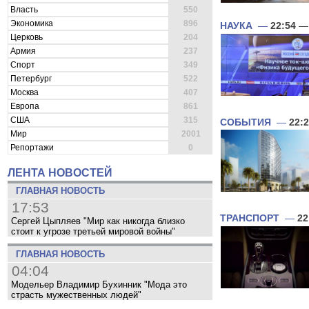
Власть
550
Экономика
896
НАУКА
—
22:54
— 
Церковь
204
Армия
237
Спорт
349
Петербург
522
Москва
407
Европа
861
США
315
СОБЫТИЯ
—
22:
Мир
2001
Репортажи
0
ЛЕНТА НОВОСТЕЙ
ГЛАВНАЯ НОВОСТЬ
17:53
ТРАНСПОРТ
—
22
Сергей Цыпляев "Мир как никогда близко
стоит к угрозе третьей мировой войны"
ГЛАВНАЯ НОВОСТЬ
04:04
Модельер Владимир Бухинник "Мода это
страсть мужественных людей"