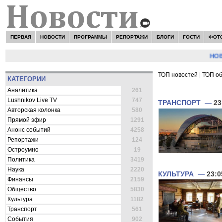
ПЕРВАЯ
НОВОСТИ
ПРОГРАММЫ
РЕПОРТАЖИ
БЛОГИ
ГОСТИ
ФОТ
НОВОСТ
ТОП новостей
|
ТОП о
КАТЕГОРИИ
ВСЕ НОВОСТИ 
Аналитика
261
Lushnikov Live TV
747
ТРАНСПОРТ
—
23
Авторская колонка
580
Прямой эфир
1291
Анонс событий
4258
Репортажи
124
Остроумно
19
Политика
3419
Наука
2220
КУЛЬТУРА
—
23:0
Финансы
2159
Общество
5830
Культура
1182
Транспорт
561
События
902