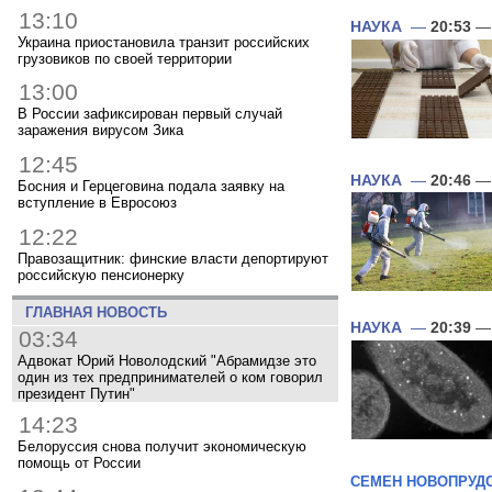
13:10
НАУКА
—
20:53
— 
Украина приостановила транзит российских
грузовиков по своей территории
13:00
В России зафиксирован первый случай
заражения вирусом Зика
12:45
НАУКА
—
20:46
— 
Босния и Герцеговина подала заявку на
вступление в Евросоюз
12:22
Правозащитник: финские власти депортируют
российскую пенсионерку
ГЛАВНАЯ НОВОСТЬ
НАУКА
—
20:39
— 
03:34
Адвокат Юрий Новолодский "Абрамидзе это
один из тех предпринимателей о ком говорил
президент Путин"
14:23
Белоруссия снова получит экономическую
помощь от России
СЕМЕН НОВОПРУД