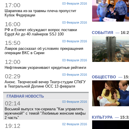
17:00
03 Февраля 2016
Шарапова из-за травмы плеча пропустит
Кубок Федерации
16:00
03 Февраля 2016
РФ и Египет обсуждают вопрос поставки
СОБЫТИЯ
—
16:
Egypt Air до 40 лайнеров SSJ 100
15:50
03 Февраля 2016
Лавров рассказал об условиях прекращения
операции ВКС в Сирии
12:00
03 Февраля 2016
Нефтяникам укорачивают кредитные рейтинги
02:29
03 Февраля 2016
ОБЩЕСТВО
—
15
Анонс. Творческий вечер Театр-студии СПбГУ
в Театральной Долине ОСС 13 февраля
ГЛАВНАЯ НОВОСТЬ
02:14
03 Февраля 2016
Восьмой выпуск ток-сериала "Как управлять
мужчиной!" с темой "Любимые женские мифы
КУЛЬТУРА
—
15:3
2 часть"
19:12
02 Февраля 2016