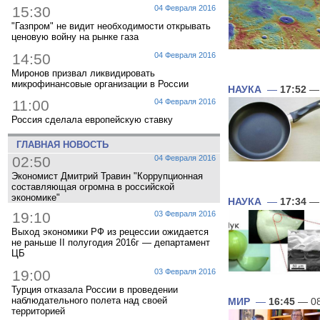
15:30
04 Февраля 2016
"Газпром" не видит необходимости открывать
ценовую войну на рынке газа
14:50
04 Февраля 2016
Миронов призвал ликвидировать
микрофинансовые организации в России
НАУКА
—
17:52
— 
11:00
04 Февраля 2016
Россия сделала европейскую ставку
ГЛАВНАЯ НОВОСТЬ
02:50
04 Февраля 2016
Экономист Дмитрий Травин "Коррупционная
составляющая огромна в российской
экономике"
НАУКА
—
17:34
— 
19:10
03 Февраля 2016
Выход экономики РФ из рецессии ожидается
не раньше II полугодия 2016г — департамент
ЦБ
19:00
03 Февраля 2016
Турция отказала России в проведении
наблюдательного полета над своей
МИР
—
16:45
— 08
территорией