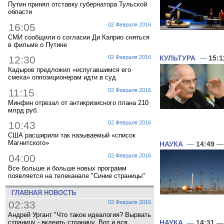
Путин принял отставку губернатора Тульской
области
16:05
02 Февраля 2016
СМИ сообщили о согласии Ди Каприо сняться
в фильме о Путине
12:30
02 Февраля 2016
КУЛЬТУРА
—
15:1
Кадыров предложил «испугавшимся его
смеха» оппозиционерам идти в суд
11:15
02 Февраля 2016
Минфин отрезал от антикризисного плана 210
млрд руб.
10:43
02 Февраля 2016
США расширили так называемый «список
Магнитского»
НАУКА
—
14:49
— 
04:00
02 Февраля 2016
Все больше и больше новых программ
появляется на телеканале "Синие страницы"
ГЛАВНАЯ НОВОСТЬ
02:33
02 Февраля 2016
Андрей Ургант "Что такое идеалогия? Вырвать
страницу - вклеить страницу. Вот и вся
НАУКА
—
14:31
— 