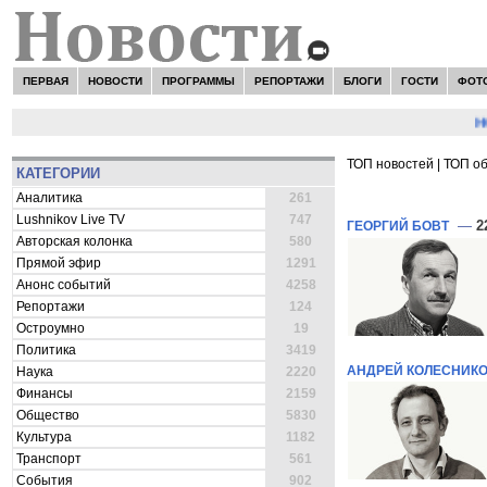
ПЕРВАЯ
НОВОСТИ
ПРОГРАММЫ
РЕПОРТАЖИ
БЛОГИ
ГОСТИ
ФОТ
НОВО
ТОП новостей
|
ТОП о
КАТЕГОРИИ
ВСЕ НОВОСТИ 
Аналитика
261
Lushnikov Live TV
747
—
2
ГЕОРГИЙ БОВТ
Авторская колонка
580
Прямой эфир
1291
Анонс событий
4258
Репортажи
124
Остроумно
19
Политика
3419
АНДРЕЙ КОЛЕСНИК
Наука
2220
Финансы
2159
Общество
5830
Культура
1182
Транспорт
561
События
902