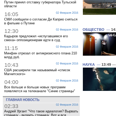
Путин принял отставку губернатора Тульской
области
16:05
02 Февраля 2016
СМИ сообщили о согласии Ди Каприо сняться
в фильме о Путине
ОБЩЕСТВО
—
14
12:30
02 Февраля 2016
Кадыров предложил «испугавшимся его
смеха» оппозиционерам идти в суд
11:15
02 Февраля 2016
Минфин отрезал от антикризисного плана 210
млрд руб.
10:43
02 Февраля 2016
НАУКА
—
13:49
— 
США расширили так называемый «список
Магнитского»
04:00
02 Февраля 2016
Все больше и больше новых программ
появляется на телеканале "Синие страницы"
ГЛАВНАЯ НОВОСТЬ
02:33
02 Февраля 2016
Андрей Ургант "Что такое идеалогия? Вырвать
страницу - вклеить страницу. Вот и вся