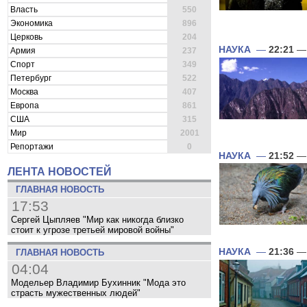
Власть
550
Экономика
896
Церковь
204
НАУКА
—
22:21
— 
Армия
237
Спорт
349
Петербург
522
Москва
407
Европа
861
США
315
Мир
2001
Репортажи
0
НАУКА
—
21:52
— 
ЛЕНТА НОВОСТЕЙ
ГЛАВНАЯ НОВОСТЬ
17:53
Сергей Цыпляев "Мир как никогда близко
стоит к угрозе третьей мировой войны"
НАУКА
—
21:36
— 
ГЛАВНАЯ НОВОСТЬ
04:04
Модельер Владимир Бухинник "Мода это
страсть мужественных людей"