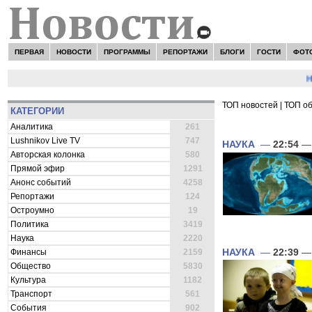
ПЕРВАЯ
НОВОСТИ
ПРОГРАММЫ
РЕПОРТАЖИ
БЛОГИ
ГОСТИ
ФОТ
НОВО
ТОП новостей
|
ТОП о
КАТЕГОРИИ
ВСЕ НОВОСТИ 
Аналитика
261
Lushnikov Live TV
747
НАУКА
—
22:54
— 
Авторская колонка
580
Прямой эфир
1291
Анонс событий
4258
Репортажи
124
Остроумно
19
Политика
3419
Наука
2220
НАУКА
—
22:39
— 
Финансы
2159
Общество
5830
Культура
1182
Транспорт
561
События
902