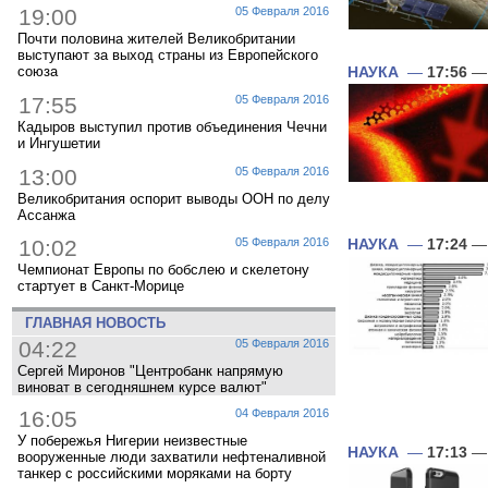
19:00
05 Февраля 2016
Почти половина жителей Великобритании
выступают за выход страны из Европейского
союза
НАУКА
—
17:56
— 
17:55
05 Февраля 2016
Кадыров выступил против объединения Чечни
и Ингушетии
13:00
05 Февраля 2016
Великобритания оспорит выводы ООН по делу
Ассанжа
10:02
05 Февраля 2016
НАУКА
—
17:24
— 
Чемпионат Европы по бобслею и скелетону
стартует в Санкт-Морице
ГЛАВНАЯ НОВОСТЬ
04:22
05 Февраля 2016
Сергей Миронов "Центробанк напрямую
виноват в сегодняшнем курсе валют"
16:05
04 Февраля 2016
У побережья Нигерии неизвестные
НАУКА
—
17:13
— 
вооруженные люди захватили нефтеналивной
танкер с российскими моряками на борту