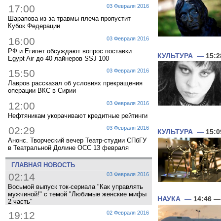
17:00
03 Февраля 2016
Шарапова из-за травмы плеча пропустит
Кубок Федерации
16:00
03 Февраля 2016
РФ и Египет обсуждают вопрос поставки
КУЛЬТУРА
—
15:2
Egypt Air до 40 лайнеров SSJ 100
15:50
03 Февраля 2016
Лавров рассказал об условиях прекращения
операции ВКС в Сирии
12:00
03 Февраля 2016
Нефтяникам укорачивают кредитные рейтинги
02:29
03 Февраля 2016
КУЛЬТУРА
—
15:0
Анонс. Творческий вечер Театр-студии СПбГУ
в Театральной Долине ОСС 13 февраля
ГЛАВНАЯ НОВОСТЬ
02:14
03 Февраля 2016
Восьмой выпуск ток-сериала "Как управлять
мужчиной!" с темой "Любимые женские мифы
НАУКА
—
14:46
— 
2 часть"
19:12
02 Февраля 2016