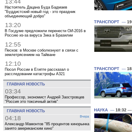
13:44
Настоятель Дацана Буда Бадмаев
"Буддистский новый год - это праздник
объединяющий добро"
ТРАНСПОРТ
—
19
13:20
В Госдуме предложили перенести ОИ-2016 в
Россию из-за вируса Зика в Бразилии
12:55
Песков: в Москве соболезнуют в связи с
землетрясением на Тайване
12:10
ТРАНСПОРТ
—
18
Посол России в Египте рассказал о
расследовании катастрофы A321
ГЛАВНАЯ НОВОСТЬ
03:34
Профессор, экономист Андрей Заостровцев
"Россия это токсичный актив"
НАУКА
—
18:32
— 
ГЛАВНАЯ НОВОСТЬ
04:18
Вчера
Александр Мамонтов "85 процентов кинорынка
занято американским кино"