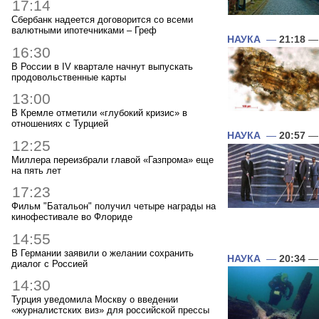
17:14
Сбербанк надеется договорится со всеми
валютными ипотечниками – Греф
НАУКА
—
21:18
— 
16:30
В России в IV квартале начнут выпускать
продовольственные карты
13:00
В Кремле отметили «глубокий кризис» в
отношениях с Турцией
НАУКА
—
20:57
— 
12:25
Миллера переизбрали главой «Газпрома» еще
на пять лет
17:23
Фильм "Батальон" получил четыре награды на
кинофестивале во Флориде
14:55
В Германии заявили о желании сохранить
НАУКА
—
20:34
— 
диалог с Россией
14:30
Турция уведомила Москву о введении
«журналистских виз» для российской прессы