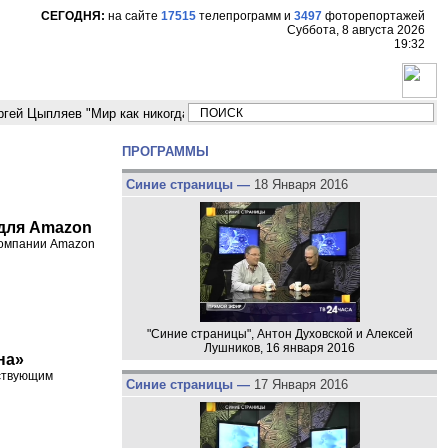
СЕГОДНЯ:
на сайте
17515
телепрограмм
и
3497
фоторепортажей
Суббота, 8 августа 2026
19:32
пляев "Мир как никогда близко стоит к угрозе третьей мировой войны"
ПРОГРАММЫ
Синие страницы —
18 Января 2016
 для Amazon
компании Amazon
"Синие страницы", Антон Духовской и Алексей
Лушников, 16 января 2016
на»
йствующим
Синие страницы —
17 Января 2016