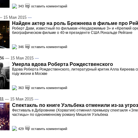
343
оставить комментарий
 15 Мая 2015
—
Найден актер на роль Брежнева в фильме про Ре
Роберт Дави, известный по фильмам «Неудержимые 3» и «Крепкий ор
биографическом фильме о 40-м президенте США Рональде Рейгане
346
оставить комментарий
:56
— 15 Мая 2015
—
Умерла вдова Роберта Рождественского
Вдова Роберта Рождественского, литературный критик Алла Киреева с
году жизни в Москве
363
оставить комментарий
11
— 15 Мая 2015
—
Спектакль по книге Уэльбека отменили из-за угро
Фестиваль в Дубровнике (Хорватия) отменил премьеру спектакля «Э
частицы» по одноименному роману Мишеля Уэльбека
429
оставить комментарий