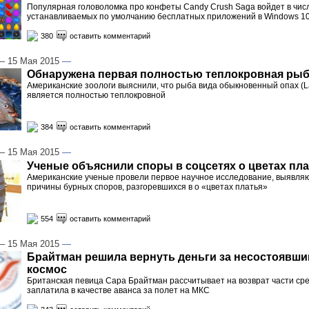
Популярная головоломка про конфеты Candy Crush Saga войдет в чис
устанавливаемых по умолчанию бесплатных приложений в Windows 1
380
оставить комментарий
 15 Мая 2015
—
Обнаружена первая полностью теплокровная ры
Американские зоологи выяснили, что рыба вида обыкновенный опах (La
является полностью теплокровной
384
оставить комментарий
 15 Мая 2015
—
Ученые объяснили споры в соцсетях о цветах пл
Американские ученые провели первое научное исследование, выявл
причины бурных споров, разгоревшихся в о «цветах платья»
554
оставить комментарий
 15 Мая 2015
—
Брайтман решила вернуть деньги за несостоявши
космос
Британская певица Сара Брайтман рассчитывает на возврат части сре
заплатила в качестве аванса за полет на МКС