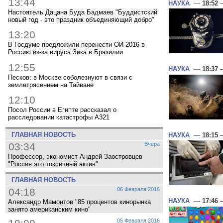
13:44
НАУКА
—
18:52
—
Настоятель Дацана Буда Бадмаев "Буддистский
новый год - это праздник объединяющий добро"
13:20
В Госдуме предложили перенести ОИ-2016 в
Россию из-за вируса Зика в Бразилии
12:55
НАУКА
—
18:37
—
Песков: в Москве соболезнуют в связи с
землетрясением на Тайване
12:10
Посол России в Египте рассказал о
расследовании катастрофы A321
ГЛАВНАЯ НОВОСТЬ
НАУКА
—
18:15
—
03:34
Вчера
Профессор, экономист Андрей Заостровцев
"Россия это токсичный актив"
ГЛАВНАЯ НОВОСТЬ
04:18
06 Февраля 2016
НАУКА
—
17:46
—
Александр Мамонтов "85 процентов кинорынка
занято американским кино"
05 Февраля 2016