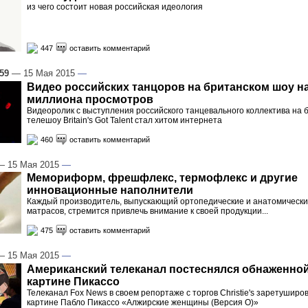
из чего состоит новая российская идеология
447
оставить комментарий
:59
— 15 Мая 2015
—
Видео российских танцоров на британском шоу н
миллиона просмотров
Видеоролик с выступления российского танцевального коллектива на 
телешоу Britain's Got Talent стал хитом интернета
460
оставить комментарий
 15 Мая 2015
—
Мемориформ, фрешфлекс, термофлекс и другие
инновационные наполнители
Каждый производитель, выпускающий ортопедические и анатомическ
матрасов, стремится привлечь внимание к своей продукции...
475
оставить комментарий
 15 Мая 2015
—
Американский телеканал постеснялся обнаженной
картине Пикассо
Телеканал Fox News в своем репортаже с торгов Christie's заретуширов
картине Пабло Пикассо «Алжирские женщины (Версия О)»