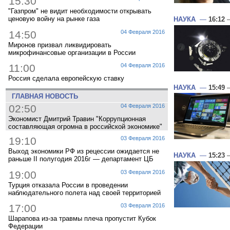
15:30
"Газпром" не видит необходимости открывать
ценовую войну на рынке газа
НАУКА
—
16:12
—
14:50
04 Февраля 2016
Миронов призвал ликвидировать
микрофинансовые организации в России
11:00
04 Февраля 2016
Россия сделала европейскую ставку
НАУКА
—
15:49
—
ГЛАВНАЯ НОВОСТЬ
02:50
04 Февраля 2016
Экономист Дмитрий Травин "Коррупционная
составляющая огромна в российской экономике"
19:10
03 Февраля 2016
Выход экономики РФ из рецессии ожидается не
НАУКА
—
15:23
—
раньше II полугодия 2016г — департамент ЦБ
19:00
03 Февраля 2016
Турция отказала России в проведении
наблюдательного полета над своей территорией
17:00
03 Февраля 2016
Шарапова из-за травмы плеча пропустит Кубок
Федерации