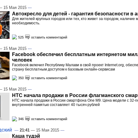
 15 Мая 2015
—
Автокресло для детей - гарантия безопасности в 
Для жителей крупных городов или тех, кто живет за городом, наличие
необходимость.
525
оставить комментарий
 15 Мая 2015
—
Facebook обеспечил бесплатным интернетом ми
человек
Facebook включил Республику Малави в свой проект Internet.org, обес
страну бесплатным доступом к базовым онлайн-сервисам
350
оставить комментарий
 15 Мая 2015
—
HTC начала продажи в России флагманского сма
HTC начала продажи в России смартфона One M9. Цена модели с 32-г
внутренней памятью составляет 40 тысяч рублей
346
оставить комментарий
—
21:41
— 15 Мая 2015
—
ДСКИЙ
Каша тудэй