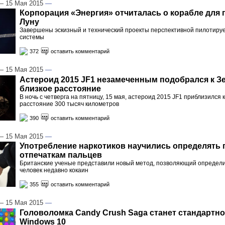
 15 Мая 2015
—
Корпорация «Энергия» отчиталась о корабле для 
Луну
Завершены эскизный и технический проекты перспективной пилотиру
системы
372
оставить комментарий
 15 Мая 2015
—
Астероид 2015 JF1 незамеченным подобрался к З
близкое расстояние
В ночь с четверга на пятницу, 15 мая, астероид 2015 JF1 приблизился 
расстояние 300 тысяч километров
390
оставить комментарий
 15 Мая 2015
—
Употребление наркотиков научились определять 
отпечаткам пальцев
Британские ученые представили новый метод, позволяющий определи
человек недавно кокаин
355
оставить комментарий
 15 Мая 2015
—
Головоломка Candy Crush Saga станет стандартно
Windows 10