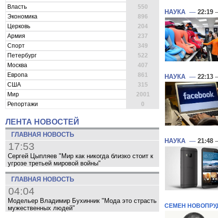
Власть
550
НАУКА
—
22:19
—
Экономика
896
Церковь
204
Армия
237
Спорт
349
Петербург
522
Москва
407
Европа
861
НАУКА
—
22:13
—
США
315
Мир
2001
Репортажи
0
ЛЕНТА НОВОСТЕЙ
ГЛАВНАЯ НОВОСТЬ
НАУКА
—
21:48
—
17:53
Сергей Цыпляев "Мир как никогда близко стоит к
угрозе третьей мировой войны"
ГЛАВНАЯ НОВОСТЬ
04:04
Модельер Владимир Бухинник "Мода это страсть
СЕМЕН НОВОПРУ
мужественных людей"