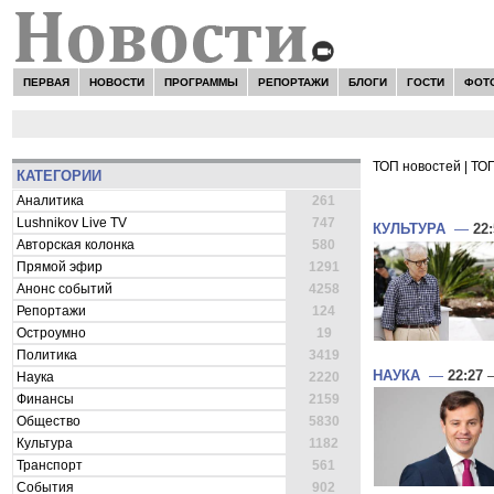
ПЕРВАЯ
НОВОСТИ
ПРОГРАММЫ
РЕПОРТАЖИ
БЛОГИ
ГОСТИ
ФОТ
ТОП новостей
|
ТОП
КАТЕГОРИИ
ВСЕ НОВОСТ
Аналитика
261
Lushnikov Live TV
747
КУЛЬТУРА
—
22
Авторская колонка
580
Прямой эфир
1291
Анонс событий
4258
Репортажи
124
Остроумно
19
Политика
3419
НАУКА
—
22:27
—
Наука
2220
Финансы
2159
Общество
5830
Культура
1182
Транспорт
561
События
902