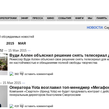
ОРЕПОРТАЖИ
ЭФИР
ПРЕССА
КИНО
СОБЫТИЯ
КНИГИ
МЫ
ПАМЯТЬ
НОВОСТИ:
Сергей Цы
 обсуждаемых новостей
И -
2015
»
МАЯ
»
15
:52
— 15 Мая 2015
—
Вуди Аллен объяснил решение снять телесериал
Режиссер Вуди Аллен объяснил свое решение снять телесериал для 
ее настойчивостью и обещаниями полной свободы творчества
360
оставить комментарий
 15 Мая 2015
—
Оператора Yota возглавил топ-менеджер «Мегафо
Компания «Скартел» (бренд Yota) не будет продлевать контракт с де
генеральным директором Анатолием Сморгонским
418
оставить комментарий