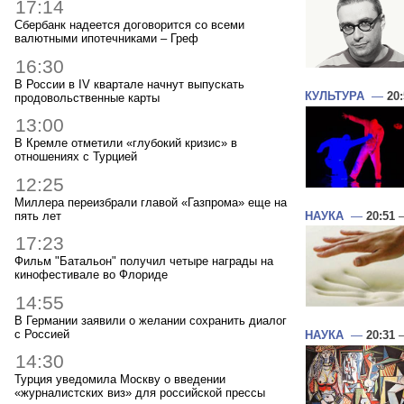
17:14
Сбербанк надеется договорится со всеми
валютными ипотечниками – Греф
16:30
В России в IV квартале начнут выпускать
КУЛЬТУРА
—
20
продовольственные карты
13:00
В Кремле отметили «глубокий кризис» в
отношениях с Турцией
12:25
Миллера переизбрали главой «Газпрома» еще на
пять лет
НАУКА
—
20:51
—
17:23
Фильм "Батальон" получил четыре награды на
кинофестивале во Флориде
14:55
В Германии заявили о желании сохранить диалог
с Россией
НАУКА
—
20:31
—
14:30
Турция уведомила Москву о введении
«журналистских виз» для российской прессы