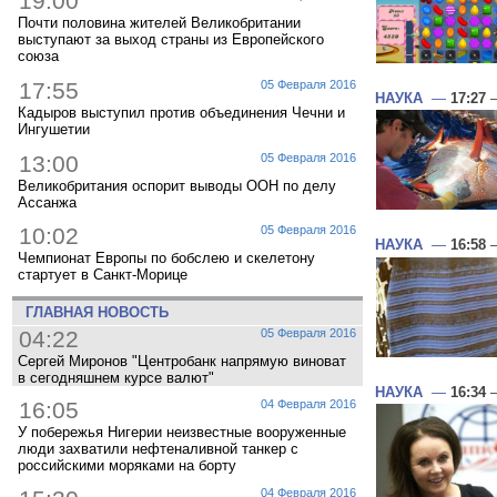
19:00
Почти половина жителей Великобритании
выступают за выход страны из Европейского
союза
17:55
05 Февраля 2016
НАУКА
—
17:27
—
Кадыров выступил против объединения Чечни и
Ингушетии
13:00
05 Февраля 2016
Великобритания оспорит выводы ООН по делу
Ассанжа
10:02
05 Февраля 2016
НАУКА
—
16:58
—
Чемпионат Европы по бобслею и скелетону
стартует в Санкт-Морице
ГЛАВНАЯ НОВОСТЬ
04:22
05 Февраля 2016
Сергей Миронов "Центробанк напрямую виноват
в сегодняшнем курсе валют"
НАУКА
—
16:34
—
16:05
04 Февраля 2016
У побережья Нигерии неизвестные вооруженные
люди захватили нефтеналивной танкер с
российскими моряками на борту
04 Февраля 2016