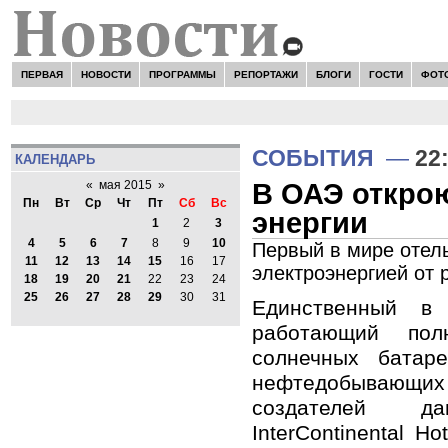
ПЕРВАЯ
НОВОСТИ
ПРОГРАММЫ
РЕПОРТАЖИ
БЛОГИ
ГОСТИ
ФОТ
СОБЫТИЯ
—
22
КАЛЕНДАРЬ
В ОАЭ открою
«
мая 2015
»
Пн
Вт
Ср
Чт
Пт
Сб
Вс
энергии
1
2
3
4
5
6
7
8
9
10
Первый в мире отель
11
12
13
14
15
16
17
электроэнергией от 
18
19
20
21
22
23
24
25
26
27
28
29
30
31
Единственный в
работающий пол
солнечных батар
нефтедобывающ
создателей д
InterContinental Ho