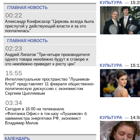
КУЛЬТУРА
—
15:2
ГЛАВНАЯ НОВОСТЬ
00:22
Александр Конфисахор "Церковь всегда была
прислугой у действующей власти и за это
поплатилась"
ГЛАВНАЯ НОВОСТЬ
02:23
Андрей Липатов "Три-четыре производителя
одного товара неизбежно будут в сговоре и
это неизбежно приведет к росту цен"
КУЛЬТУРА
—
15:1
15:55
Интеллектуальное пространство "Лушников-
Клуб" представляет 11 февраля общественно-
политическую дискуссию с экономистом
Сергеем Цыпляевым
03:34
Сегодня в 16:00 на телеканале
«Фонтанка.Офис» в ток-шоу «Лушников» б.
КУЛЬТУРА
—
14:5
замминистра энергетики РФ, экономист
Владимир Милов
КАЛЕНДАРЬ