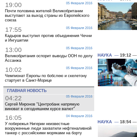
19:00
05 Февраля 2016
Почти половина жителей Великобритании
выступают за выход страны из Европейского
союза
17:55
05 Февраля 2016
Кадыров выступил против объединения Чечни
и Ингушетии
13:00
05 Февраля 2016
НАУКА
—
19:12
— 
Великобритания оспорит выводы ООН по делу
Ассанжа
10:02
05 Февраля 2016
Чемпионат Европы по бобслею и скелетону
стартует в Санкт-Морице
ГЛАВНАЯ НОВОСТЬ
04:22
05 Февраля 2016
Сергей Миронов "Центробанк напрямую
виноват в сегодняшнем курсе валют"
16:05
04 Февраля 2016
НАУКА
—
18:54
— 
У побережья Нигерии неизвестные
вооруженные люди захватили нефтеналивной
танкер с российскими моряками на борту