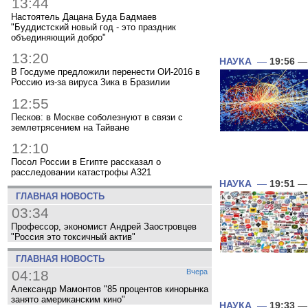
13:44
Настоятель Дацана Буда Бадмаев
"Буддистский новый год - это праздник
объединяющий добро"
13:20
НАУКА
—
19:56
— 
В Госдуме предложили перенести ОИ-2016 в
Россию из-за вируса Зика в Бразилии
12:55
Песков: в Москве соболезнуют в связи с
землетрясением на Тайване
12:10
Посол России в Египте рассказал о
расследовании катастрофы A321
НАУКА
—
19:51
— 
ГЛАВНАЯ НОВОСТЬ
03:34
Профессор, экономист Андрей Заостровцев
"Россия это токсичный актив"
ГЛАВНАЯ НОВОСТЬ
04:18
Вчера
Александр Мамонтов "85 процентов кинорынка
занято американским кино"
НАУКА
—
19:33
— 