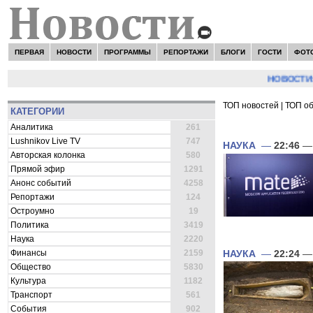
ПЕРВАЯ
НОВОСТИ
ПРОГРАММЫ
РЕПОРТАЖИ
БЛОГИ
ГОСТИ
ФОТ
НОВОСТИ:
Серг
ТОП новостей
|
ТОП о
КАТЕГОРИИ
ВСЕ НОВОСТИ 
Аналитика
261
Lushnikov Live TV
747
НАУКА
—
22:46
— 
Авторская колонка
580
Прямой эфир
1291
Анонс событий
4258
Репортажи
124
Остроумно
19
Политика
3419
Наука
2220
НАУКА
—
22:24
— 
Финансы
2159
Общество
5830
Культура
1182
Транспорт
561
События
902