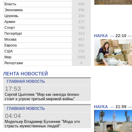
Власть
550
Экономика
896
Церковь
204
Армия
237
Спорт
349
Петербург
522
НАУКА
—
22:10
— 
Москва
407
Европа
861
США
315
Мир
2001
Репортажи
0
ЛЕНТА НОВОСТЕЙ
ГЛАВНАЯ НОВОСТЬ
17:53
Сергей Цыпляев "Мир как никогда близко
стоит к угрозе третьей мировой войны"
НАУКА
—
21:59
— 
ГЛАВНАЯ НОВОСТЬ
04:04
Модельер Владимир Бухинник "Мода это
страсть мужественных людей"