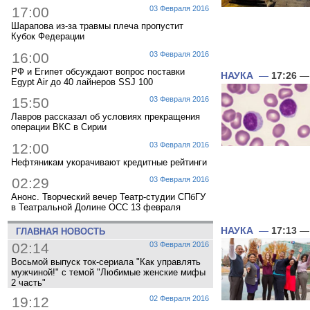
17:00
03 Февраля 2016
Шарапова из-за травмы плеча пропустит
Кубок Федерации
16:00
03 Февраля 2016
РФ и Египет обсуждают вопрос поставки
НАУКА
—
17:26
— 
Egypt Air до 40 лайнеров SSJ 100
15:50
03 Февраля 2016
Лавров рассказал об условиях прекращения
операции ВКС в Сирии
12:00
03 Февраля 2016
Нефтяникам укорачивают кредитные рейтинги
02:29
03 Февраля 2016
Анонс. Творческий вечер Театр-студии СПбГУ
в Театральной Долине ОСС 13 февраля
НАУКА
—
17:13
— 
ГЛАВНАЯ НОВОСТЬ
02:14
03 Февраля 2016
Восьмой выпуск ток-сериала "Как управлять
мужчиной!" с темой "Любимые женские мифы
2 часть"
19:12
02 Февраля 2016