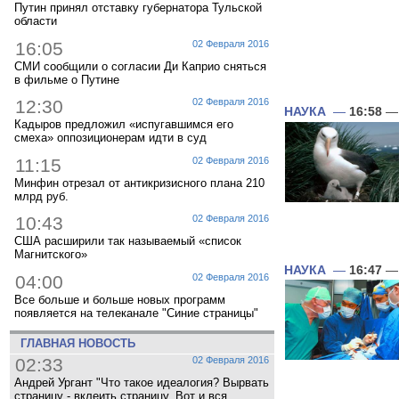
Путин принял отставку губернатора Тульской
области
16:05
02 Февраля 2016
СМИ сообщили о согласии Ди Каприо сняться
в фильме о Путине
12:30
02 Февраля 2016
НАУКА
—
16:58
— 
Кадыров предложил «испугавшимся его
смеха» оппозиционерам идти в суд
11:15
02 Февраля 2016
Минфин отрезал от антикризисного плана 210
млрд руб.
10:43
02 Февраля 2016
США расширили так называемый «список
Магнитского»
НАУКА
—
16:47
— 
04:00
02 Февраля 2016
Все больше и больше новых программ
появляется на телеканале "Синие страницы"
ГЛАВНАЯ НОВОСТЬ
02:33
02 Февраля 2016
Андрей Ургант "Что такое идеалогия? Вырвать
страницу - вклеить страницу. Вот и вся