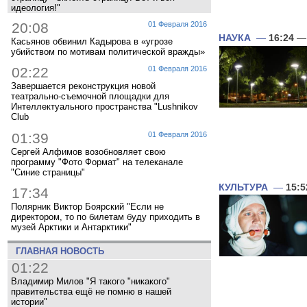
идеология!"
20:08
01 Февраля 2016
НАУКА
—
16:24
— 
Касьянов обвинил Кадырова в «угрозе
убийством по мотивам политической вражды»
02:22
01 Февраля 2016
Завершается реконструкция новой
театрально-съемочной площадки для
Интеллектуального пространства "Lushnikov
Club
01:39
01 Февраля 2016
Сергей Алфимов возобновляет свою
программу "Фото Формат" на телеканале
"Синие страницы"
КУЛЬТУРА
—
15:5
17:34
Полярник Виктор Боярский "Если не
директором, то по билетам буду приходить в
музей Арктики и Антарктики"
ГЛАВНАЯ НОВОСТЬ
01:22
Владимир Милов "Я такого "никакого"
правительства ещё не помню в нашей
истории"