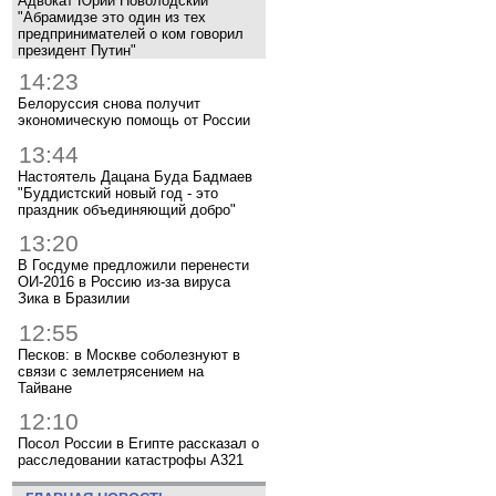
Адвокат Юрий Новолодский
"Абрамидзе это один из тех
предпринимателей о ком говорил
президент Путин"
14:23
Белоруссия снова получит
экономическую помощь от России
13:44
Настоятель Дацана Буда Бадмаев
"Буддистский новый год - это
праздник объединяющий добро"
13:20
В Госдуме предложили перенести
ОИ-2016 в Россию из-за вируса
Зика в Бразилии
12:55
Песков: в Москве соболезнуют в
связи с землетрясением на
Тайване
12:10
Посол России в Египте рассказал о
расследовании катастрофы A321