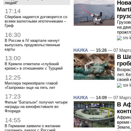
Нова
людей"
Mart
17:14
груз
Сбербанк надеется договорится со
всеми валютными ипотечниками –
Грузов
Греф
на дви
прожгл
16:30
370
В России в IV квартале начнут
выпускать продовольственные
карты
НАУКА
—
15:26
— 07 Март
В Ша
13:00
гроб
В Кремле отметили «глубокий
кризис» в отношениях с Турцией
Возрас
лет. К
12:25
своей 
Миллера переизбрали главой
329
«Газпрома» еще на пять лет
17:23
НАУКА
—
14:09
— 07 Март
Фильм "Батальон" получил четыре
В Аф
награды на кинофестивале во
конт
Флориде
Африка
14:55
время 
В Германии заявили о желании
Земле,
сохранить диалог с Россией