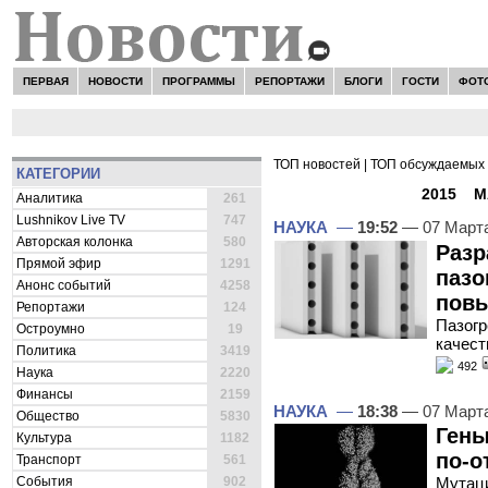
ПЕРВАЯ
НОВОСТИ
ПРОГРАММЫ
РЕПОРТАЖИ
БЛОГИ
ГОСТИ
ФОТ
ТОП новостей
|
ТОП обсуждаемых 
КАТЕГОРИИ
ВСЕ НОВОСТИ -
2015
»
М
Аналитика
261
Lushnikov Live TV
747
НАУКА
—
19:52
— 07 Март
Авторская колонка
580
Разр
Прямой эфир
1291
пазо
Анонс событий
4258
повы
Репортажи
124
Пазогр
Остроумно
19
качест
Политика
3419
492
Наука
2220
Финансы
2159
НАУКА
—
18:38
— 07 Март
Общество
5830
Гены
Культура
1182
по-о
Транспорт
561
События
902
Мутаци