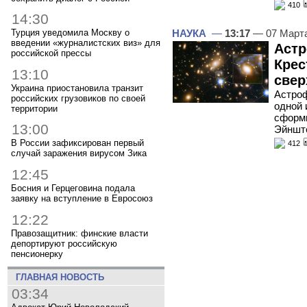
410
14:30
НАУКА
—
13:17
— 07 Март
Турция уведомила Москву о
введении «журналистских виз» для
Астр
российской прессы
Крес
13:10
свер
Украина приостановила транзит
Астроф
российских грузовиков по своей
одной 
территории
сформи
13:00
Эйншт
В России зафиксирован первый
412
случай заражения вирусом Зика
12:45
Босния и Герцеговина подала
заявку на вступление в Евросоюз
12:22
Правозащитник: финские власти
депортируют российскую
пенсионерку
ГЛАВНАЯ НОВОСТЬ
03:34