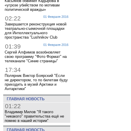
Касьянов обвинил Кадырова в
«угрозе убийством по мотивам
политической вражды»
02:22
01 Февраля 2016
Завершается реконструкция новой
театрально-съемочной площадки
для Интеллектуального
пространства "Lushnikov Club
01:39
01 Февраля 2016
Сергей Алфимов возобновляет
свою программу "Фото Формат" на
телеканале "Синие страницы"
17:34
Полярник Виктор Боярский "Если
не директором, то по билетам буду
приходить в музей Арктики и
Антарктики"
ГЛАВНАЯ НОВОСТЬ
01:22
Владимир Милов "Я такого
"никакого" правительства ещё не
помню в нашей истории"
ГЛАВНАЯ НОВОСТЬ