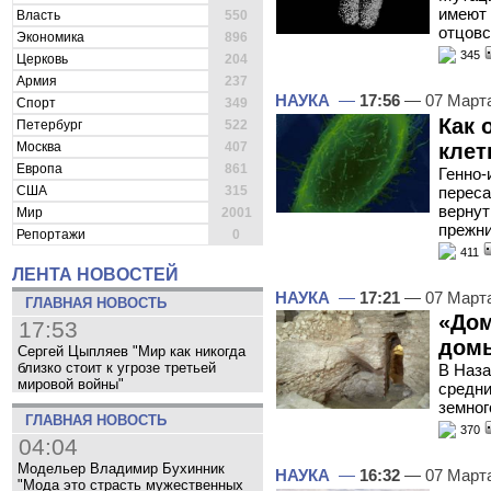
имеют 
Власть
550
отцовс
Экономика
896
345
Церковь
204
Армия
237
НАУКА
—
17:56
— 07 Март
Спорт
349
Как 
Петербург
522
клет
Москва
407
Европа
861
Генно
переса
США
315
вернут
Мир
2001
прежни
Репортажи
0
411
ЛЕНТА НОВОСТЕЙ
НАУКА
—
17:21
— 07 Март
ГЛАВНАЯ НОВОСТЬ
«Дом
17:53
дом
Сергей Цыпляев "Мир как никогда
близко стоит к угрозе третьей
В Наза
мировой войны"
средни
земног
ГЛАВНАЯ НОВОСТЬ
370
04:04
Модельер Владимир Бухинник
НАУКА
—
16:32
— 07 Март
"Мода это страсть мужественных