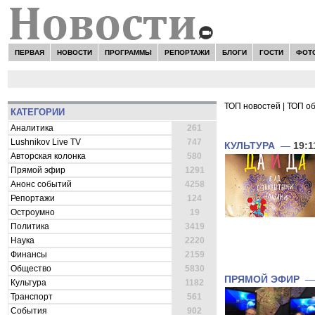
ПЕРВАЯ
НОВОСТИ
ПРОГРАММЫ
РЕПОРТАЖИ
БЛОГИ
ГОСТИ
ФОТ
ТОП новостей
|
ТОП о
КАТЕГОРИИ
ВСЕ НОВОСТИ 
Аналитика
261
Lushnikov Live TV
747
КУЛЬТУРА
—
19:1
Авторская колонка
580
Прямой эфир
1291
Анонс событий
4258
Репортажи
124
Остроумно
19
Политика
3419
Наука
2220
Финансы
2159
Общество
5830
ПРЯМОЙ ЭФИР
Культура
1182
Транспорт
561
События
902