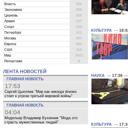
Власть
550
Экономика
896
Церковь
204
Армия
237
Спорт
349
КУЛЬТУРА
—
18:0
Петербург
522
Москва
407
Европа
861
США
315
Мир
2001
Репортажи
0
ЛЕНТА НОВОСТЕЙ
НАУКА
—
17:36
— 
ГЛАВНАЯ НОВОСТЬ
17:53
Сергей Цыпляев "Мир как никогда близко
стоит к угрозе третьей мировой войны"
ГЛАВНАЯ НОВОСТЬ
04:04
Модельер Владимир Бухинник "Мода это
страсть мужественных людей"
КУЛЬТУРА
—
17:3