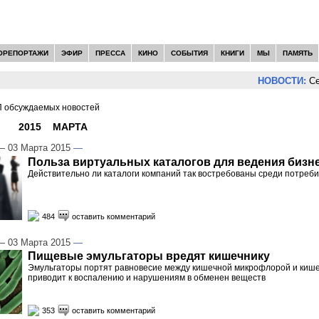
ОРЕПОРТАЖИ
ЭФИР
ПРЕССА
КИНО
СОБЫТИЯ
КНИГИ
МЫ
ПАМЯТЬ
НОВОСТИ:
Сергей Ц
 обсуждаемых новостей
И -
2015
»
МАРТА
»
03
 03 Марта 2015
—
Польза виртуальных каталогов для ведения бизн
Действительно ли каталоги компаний так востребованы среди потреб
484
оставить комментарий
 03 Марта 2015
—
Пищевые эмульгаторы вредят кишечнику
Эмульгаторы портят равновесие между кишечной микрофлорой и кише
приводит к воспалению и нарушениям в обменен веществ
353
оставить комментарий