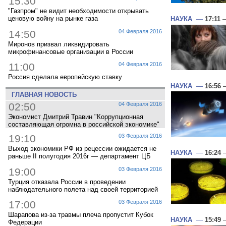
15:30
"Газпром" не видит необходимости открывать
ценовую войну на рынке газа
НАУКА
—
17:11
—
14:50
04 Февраля 2016
Миронов призвал ликвидировать
микрофинансовые организации в России
11:00
04 Февраля 2016
Россия сделала европейскую ставку
НАУКА
—
16:56
—
ГЛАВНАЯ НОВОСТЬ
02:50
04 Февраля 2016
Экономист Дмитрий Травин "Коррупционная
составляющая огромна в российской экономике"
19:10
03 Февраля 2016
Выход экономики РФ из рецессии ожидается не
НАУКА
—
16:24
—
раньше II полугодия 2016г — департамент ЦБ
19:00
03 Февраля 2016
Турция отказала России в проведении
наблюдательного полета над своей территорией
17:00
03 Февраля 2016
Шарапова из-за травмы плеча пропустит Кубок
НАУКА
—
15:49
—
Федерации