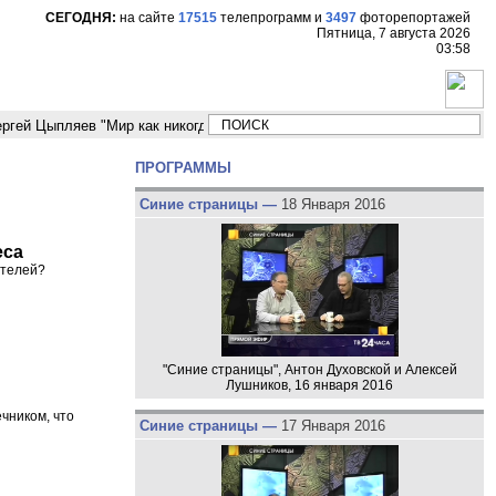
СЕГОДНЯ:
на сайте
17515
телепрограмм
и
3497
фоторепортажей
Пятница, 7 августа 2026
03:58
ыпляев "Мир как никогда близко стоит к угрозе третьей мировой войны"
ПРОГРАММЫ
Синие страницы —
18 Января 2016
еса
ителей?
"Синие страницы", Антон Духовской и Алексей
Лушников, 16 января 2016
чником, что
Синие страницы —
17 Января 2016