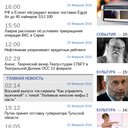
16:00
03 Февраля 2016
РФ и Египет обсуждают вопрос поставки Egypt
Air до 40 лайнеров SSJ 100
15:50
03 Февраля 2016
Лавров рассказал об условиях прекращения
СОБЫТИЯ
—
15
операции ВКС в Сирии
12:00
03 Февраля 2016
Нефтяникам укорачивают кредитные рейтинги
02:29
03 Февраля 2016
Анонс. Творческий вечер Театр-студии СПбГУ в
Театральной Долине ОСС 13 февраля
КУЛЬТУРА
—
15
ГЛАВНАЯ НОВОСТЬ
02:14
03 Февраля 2016
Восьмой выпуск ток-сериала "Как управлять
мужчиной!" с темой "Любимые женские мифы 2
часть"
19:12
02 Февраля 2016
КУЛЬТУРА
—
14
Путин принял отставку губернатора Тульской
области
16:05
02 Февраля 2016