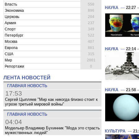
Власть
550
НАУКА
—
22:27
—
Экономика
896
Церковь
204
Армия
237
Спорт
349
Петербург
522
Москва
407
Европа
861
НАУКА
—
22:14
—
США
315
Мир
2001
Репортажи
0
ЛЕНТА НОВОСТЕЙ
ГЛАВНАЯ НОВОСТЬ
НАУКА
—
21:58
—
17:53
Сергей Цыпляев "Мир как никогда близко стоит к
угрозе третьей мировой войны"
ГЛАВНАЯ НОВОСТЬ
04:04
Модельер Владимир Бухинник "Мода это страсть
КУЛЬТУРА
—
21
мужественных людей"