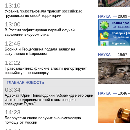
13:10
Украина приостановила транзит российских
грузовиков по своей территории
НАУКА
—
20:09
—
13:00
В России зафиксирован первый случай
заражения вирусом Зика
12:45
Босния и Герцеговина подала заявку на
вступление в Евросоюз
НАУКА
—
19:57
—
12:22
Правозащитник: финские власти депортируют
российскую пенсионерку
ГЛАВНАЯ НОВОСТЬ
03:34
НАУКА
—
19:46
—
Адвокат Юрий Новолодский "Абрамидзе это один
из тех предпринимателей о ком говорил
президент Путин"
14:23
Белоруссия снова получит экономическую
помощь от России