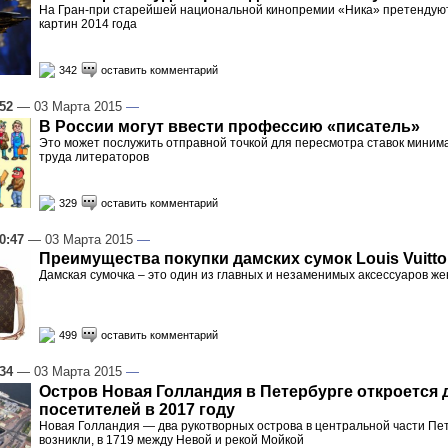
На Гран-при старейшей национальной кинопремии «Ника» претендуют
картин 2014 года
342
оставить комментарий
:52
— 03 Марта 2015
—
В России могут ввести профессию «писатель»
Это может послужить отправной точкой для пересмотра ставок миним
труда литераторов
329
оставить комментарий
0:47
— 03 Марта 2015
—
Преимущества покупки дамских сумок Louis Vuitt
Дамская сумочка – это один из главных и незаменимых аксессуаров же
499
оставить комментарий
:34
— 03 Марта 2015
—
Остров Новая Голландия в Петербурге откроется 
посетителей в 2017 году
Новая Голландия — два рукотворных острова в центральной части Пе
возникли, в 1719 между Невой и рекой Мойкой