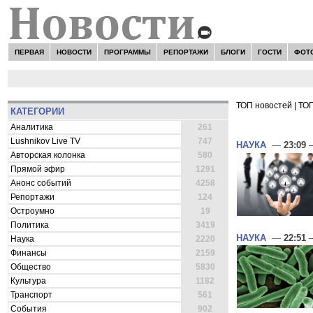
ПЕРВАЯ
НОВОСТИ
ПРОГРАММЫ
РЕПОРТАЖИ
БЛОГИ
ГОСТИ
ФОТ
ТОП новостей
|
ТОП
КАТЕГОРИИ
ВСЕ НОВОСТ
Аналитика
261
Lushnikov Live TV
747
НАУКА
—
23:09
—
Авторская колонка
580
Прямой эфир
1291
Анонс событий
4258
Репортажи
124
Остроумно
19
Политика
3419
НАУКА
—
22:51
—
Наука
2220
Финансы
2159
Общество
5830
Культура
1182
Транспорт
561
События
902