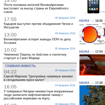
19:00
Почти половина жителей Великобритании
выступают за выход страны из Европейского
союза
17:55
05 Февраля 2016
НАУКА
—
18:06
—
Кадыров выступил против объединения Чечни и
Ингушетии
13:00
05 Февраля 2016
Великобритания оспорит выводы ООН по делу
Ассанжа
10:02
05 Февраля 2016
НАУКА
—
17:54
—
Чемпионат Европы по бобслею и скелетону
стартует в Санкт-Морице
ГЛАВНАЯ НОВОСТЬ
04:22
05 Февраля 2016
Сергей Миронов "Центробанк напрямую виноват
в сегодняшнем курсе валют"
НАУКА
—
17:28
—
16:05
04 Февраля 2016
У побережья Нигерии неизвестные вооруженные
люди захватили нефтеналивной танкер с
российскими моряками на борту
04 Февраля 2016