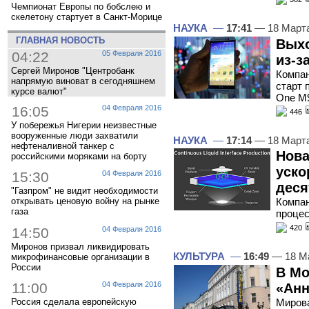
Чемпионат Европы по бобслею и
скелетону стартует в Санкт-Морице
НАУКА
—
17:41
— 18 Март
ГЛАВНАЯ НОВОСТЬ
Выхо
04:22
05 Февраля 2016
из-з
Сергей Миронов "Центробанк
Компа
напрямую виноват в сегодняшнем
старт 
курсе валют"
One M9
16:05
04 Февраля 2016
446
У побережья Нигерии неизвестные
вооруженные люди захватили
НАУКА
—
17:14
— 18 Март
нефтеналивной танкер с
Нова
российскими моряками на борту
уско
15:30
04 Февраля 2016
деся
"Газпром" не видит необходимости
Компан
открывать ценовую войну на рынке
газа
процес
420
14:50
04 Февраля 2016
Миронов призвал ликвидировать
КУЛЬТУРА
—
16:49
— 18 М
микрофинансовые организации в
России
В Мо
11:00
04 Февраля 2016
«Анн
Мирова
Россия сделала европейскую