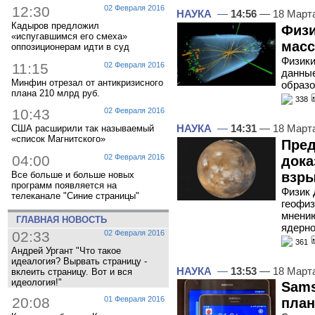
12:30
02 Февраля 2016
НАУКА
—
14:56
— 18 Март
Кадыров предложил
Физи
«испугавшимся его смеха»
масс
оппозиционерам идти в суд
Физики
11:15
02 Февраля 2016
данные
Минфин отрезал от антикризисного
образо
плана 210 млрд руб.
338
10:43
02 Февраля 2016
НАУКА
—
14:31
— 18 Март
США расширили так называемый
«список Магнитского»
Пре
04:00
02 Февраля 2016
дока
взры
Все больше и больше новых
программ появляется на
Физик 
телеканале "Синие страницы"
геофиз
мнению
ГЛАВНАЯ НОВОСТЬ
ядерно
02:33
02 Февраля 2016
361
Андрей Ургант "Что такое
идеалогия? Вырвать страницу -
НАУКА
—
13:53
— 18 Март
вклеить страницу. Вот и вся
идеология!"
Sams
20:08
01 Февраля 2016
план