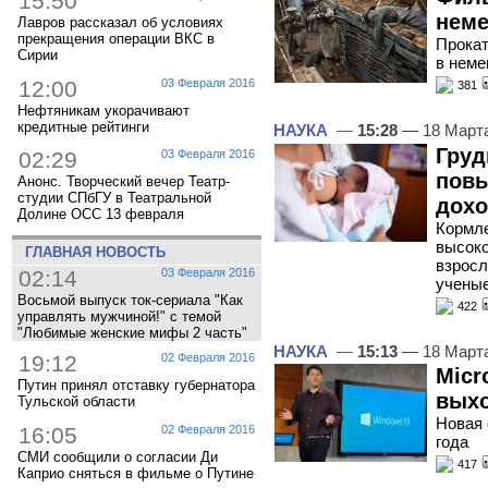
15:50
неме
Лавров рассказал об условиях
прекращения операции ВКС в
Прокат
Сирии
в неме
12:00
03 Февраля 2016
381
Нефтяникам укорачивают
кредитные рейтинги
НАУКА
—
15:28
— 18 Март
Груд
02:29
03 Февраля 2016
повы
Анонс. Творческий вечер Театр-
студии СПбГУ в Театральной
дохо
Долине ОСС 13 февраля
Кормле
высоко
ГЛАВНАЯ НОВОСТЬ
взросл
02:14
03 Февраля 2016
учены
Восьмой выпуск ток-сериала "Как
422
управлять мужчиной!" с темой
"Любимые женские мифы 2 часть"
НАУКА
—
15:13
— 18 Март
19:12
02 Февраля 2016
Micr
Путин принял отставку губернатора
выхо
Тульской области
Новая 
16:05
02 Февраля 2016
года
СМИ сообщили о согласии Ди
417
Каприо сняться в фильме о Путине