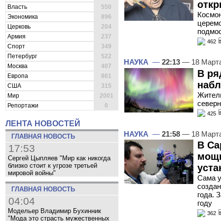
откр
Власть
550
Космон
Экономика
896
церемо
Церковь
204
подмос
Армия
237
462
Спорт
349
Петербург
522
НАУКА
—
22:13
— 18 Март
Москва
407
В ря
Европа
861
набл
США
315
Жители
Мир
2001
северн
Репортажи
0
425
ЛЕНТА НОВОСТЕЙ
НАУКА
—
21:58
— 18 Март
ГЛАВНАЯ НОВОСТЬ
В Са
17:53
мощн
Сергей Цыпляев "Мир как никогда
близко стоит к угрозе третьей
уста
мировой войны"
Сама у
создан
ГЛАВНАЯ НОВОСТЬ
года. 
04:04
году
Модельер Владимир Бухинник
362
"Мода это страсть мужественных