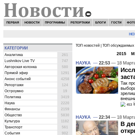
ПЕРВАЯ
НОВОСТИ
ПРОГРАММЫ
РЕПОРТАЖИ
БЛОГИ
ГОСТИ
ФОТ
НОВОСТ
ТОП новостей
|
ТОП обсуждаемых 
КАТЕГОРИИ
ВСЕ НОВОСТИ -
2015
»
М
Аналитика
261
Lushnikov Live TV
747
НАУКА
—
22:53
— 18 Март
Авторская колонка
580
Иссл
Прямой эфир
1291
заст
Анонс событий
4258
Так пр
Репортажи
124
выбора
Остроумно
19
зрелищ
Политика
3419
внешни
Наука
2220
453
Финансы
2159
Общество
5830
НАУКА
—
22:34
— 18 Март
Культура
1182
В де
Транспорт
561
откр
События
902