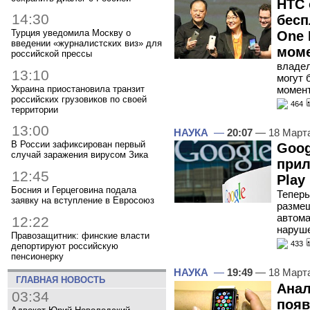
HTC 
14:30
бесп
Турция уведомила Москву о
One 
введении «журналистских виз» для
моме
российской прессы
владел
13:10
могут 
момент
Украина приостановила транзит
российских грузовиков по своей
464
территории
13:00
НАУКА
—
20:07
— 18 Март
В России зафиксирован первый
Goog
случай заражения вирусом Зика
прил
12:45
Play
Босния и Герцеговина подала
Теперь
заявку на вступление в Евросоюз
размещ
автома
12:22
наруше
Правозащитник: финские власти
433
депортируют российскую
пенсионерку
НАУКА
—
19:49
— 18 Март
ГЛАВНАЯ НОВОСТЬ
Анал
03:34
появ