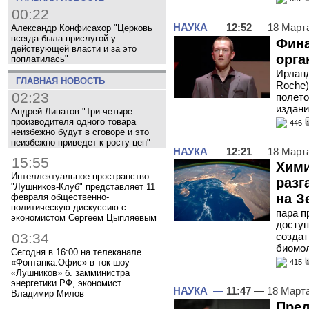
00:22
НАУКА
—
12:52
— 18 Март
Александр Конфисахор "Церковь
всегда была прислугой у
Фина
действующей власти и за это
орга
поплатилась"
Ирланд
ГЛАВНАЯ НОВОСТЬ
Roche)
02:23
полето
издан
Андрей Липатов "Три-четыре
производителя одного товара
446
неизбежно будут в сговоре и это
неизбежно приведет к росту цен"
НАУКА
—
12:21
— 18 Март
15:55
Хими
Интеллектуальное пространство
разг
"Лушников-Клуб" представляет 11
на З
февраля общественно-
политическую дискуссию с
пара п
экономистом Сергеем Цыпляевым
доступ
03:34
создат
биомол
Сегодня в 16:00 на телеканале
«Фонтанка.Офис» в ток-шоу
415
«Лушников» б. замминистра
энергетики РФ, экономист
НАУКА
—
11:47
— 18 Март
Владимир Милов
Пред