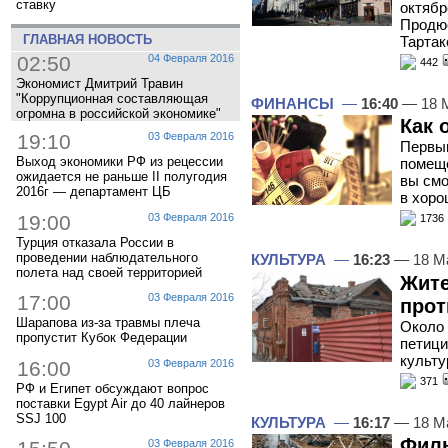
ставку
октябр
Продю
ГЛАВНАЯ НОВОСТЬ
Тартак
02:50
04 Февраля 2016
442
Экономист Дмитрий Травин
"Коррупционная составляющая
ФИНАНСЫ
—
16:40
— 18 
огромна в российской экономике"
Как 
19:10
03 Февраля 2016
Первым
Выход экономики РФ из рецессии
помещ
ожидается не раньше II полугодия
вы смо
2016г — департамент ЦБ
в хоро
19:00
03 Февраля 2016
1736
Турция отказала России в
проведении наблюдательного
КУЛЬТУРА
—
16:23
— 18 М
полета над своей территорией
Жите
17:00
03 Февраля 2016
прот
Шарапова из-за травмы плеча
Около 
пропустит Кубок Федерации
петици
культ
16:00
03 Февраля 2016
371
РФ и Египет обсуждают вопрос
поставки Egypt Air до 40 лайнеров
SSJ 100
КУЛЬТУРА
—
16:17
— 18 М
Филь
03 Февраля 2016