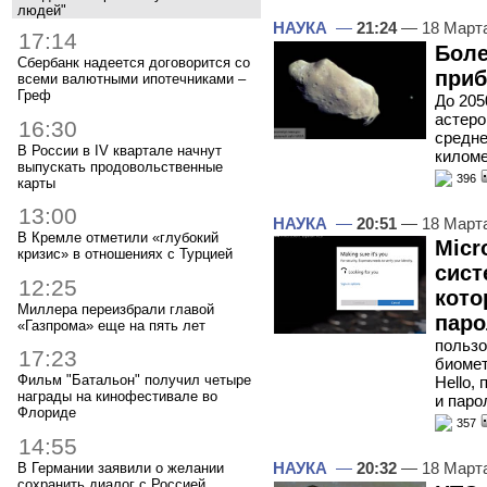
людей"
НАУКА
—
21:24
— 18 Март
17:14
Боле
Сбербанк надеется договорится со
приб
всеми валютными ипотечниками –
Греф
До 205
астеро
16:30
средне
В России в IV квартале начнут
киломе
выпускать продовольственные
396
карты
13:00
НАУКА
—
20:51
— 18 Март
В Кремле отметили «глубокий
Micr
кризис» в отношениях с Турцией
сист
12:25
кото
Миллера переизбрали главой
паро
«Газпрома» еще на пять лет
пользо
17:23
биоме
Фильм "Батальон" получил четыре
Hello,
награды на кинофестивале во
и паро
Флориде
357
14:55
НАУКА
—
20:32
— 18 Март
В Германии заявили о желании
сохранить диалог с Россией