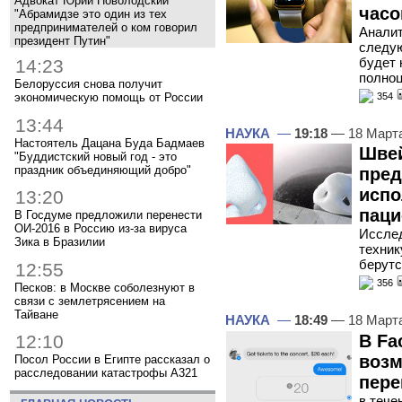
Адвокат Юрий Новолодский
часо
"Абрамидзе это один из тех
предпринимателей о ком говорил
Аналит
президент Путин"
следую
будет 
14:23
полно
Белоруссия снова получит
354
экономическую помощь от России
13:44
НАУКА
—
19:18
— 18 Март
Настоятель Дацана Буда Бадмаев
Швей
"Буддистский новый год - это
праздник объединяющий добро"
пред
испо
13:20
паци
В Госдуме предложили перенести
ОИ-2016 в Россию из-за вируса
Исслед
Зика в Бразилии
техник
берутс
12:55
356
Песков: в Москве соболезнуют в
связи с землетрясением на
Тайване
НАУКА
—
18:49
— 18 Март
В Fa
12:10
возм
Посол России в Египте рассказал о
расследовании катастрофы A321
пере
в тече