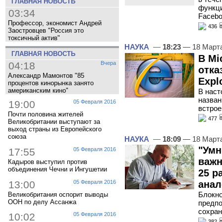
ГЛАВНАЯ НОВОСТЬ
функц
03:34
Facebo
Профессор, экономист Андрей
436
Заостровцев "Россия это
токсичный актив"
НАУКА
—
18:23
— 18 Март
ГЛАВНАЯ НОВОСТЬ
В Mi
04:18
Вчера
отка
Александр Мамонтов "85
Expl
процентов кинорынка занято
американским кино"
В наст
назван
19:00
05 Февраля 2016
встрое
Почти половина жителей
477
Великобритании выступают за
выход страны из Европейского
союза
НАУКА
—
18:09
— 18 Март
"Умн
17:55
05 Февраля 2016
важн
Кадыров выступил против
объединения Чечни и Ингушетии
25 р
13:00
05 Февраля 2016
анал
Блокно
Великобритания оспорит выводы
ООН по делу Ассанжа
предпо
сохран
10:02
05 Февраля 2016
382