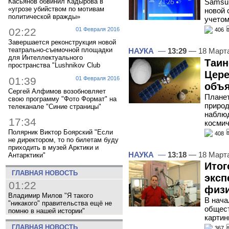
Касьянов обвинил Кадырова в
Samsun
«угрозе убийством по мотивам
новой 
политической вражды»
учетом
02:22
01 Февраля 2016
406
Завершается реконструкция новой
театрально-съемочной площадки
НАУКА
—
13:29
— 18 Март
для Интеллектуального
Таин
пространства "Lushnikov Club
Цере
01:39
01 Февраля 2016
объя
Сергей Алфимов возобновляет
Планет
свою программу "Фото Формат" на
природ
телеканале "Синие страницы"
наблюд
17:34
косми
Полярник Виктор Боярский "Если
408
не директором, то по билетам буду
приходить в музей Арктики и
НАУКА
—
13:18
— 18 Март
Антарктики"
Итог
ГЛАВНАЯ НОВОСТЬ
эксп
01:22
физи
Владимир Милов "Я такого
В нача
"никакого" правительства ещё не
общест
помню в нашей истории"
картин
ГЛАВНАЯ НОВОСТЬ
367