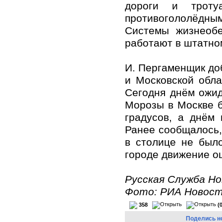
дороги и троту
противогололё
Системы жизнеобе
работают в штатно
И. Пергаменщик до
и Московской обла
Сегодня днём ожид
Морозы в Москве б
градусов, а днём 
Ранее сообщалось, 
в столице не был
городе движение оц
Русская Служба Н
Фото: РИА Новос
358
(
Поделись н