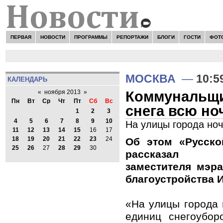
ПЕРВАЯ
НОВОСТИ
ПРОГРАММЫ
РЕПОРТАЖИ
БЛОГИ
ГОСТИ
ФОТ
МОСКВА
—
10:5
КАЛЕНДАРЬ
Коммунальщи
«
ноября 2013
»
Пн
Вт
Ср
Чт
Пт
Сб
Вс
снега всю но
1
2
3
4
5
6
7
8
9
10
На улицы города но
11
12
13
14
15
16
17
18
19
20
21
22
23
24
Об этом «Русско
25
26
27
28
29
30
рассказал п
заместителя мэр
благоустройства 
«На улицы города 
единиц снегоубор