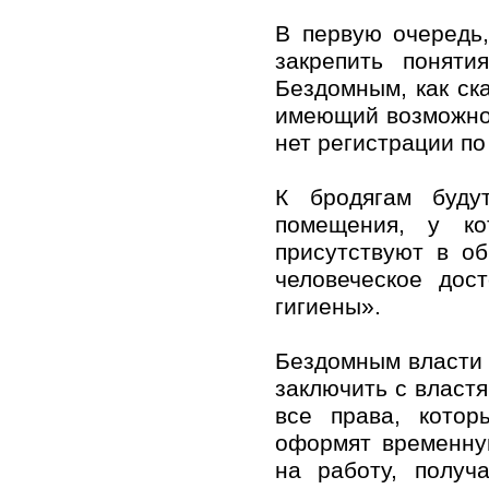
В первую очередь,
закрепить поняти
Бездомным, как ска
имеющий возможнос
нет регистрации по
К бродягам буду
помещения, у ко
присутствуют в о
человеческое дос
гигиены».
Бездомным власти 
заключить с власт
все права, кото
оформят временную
на работу, получ