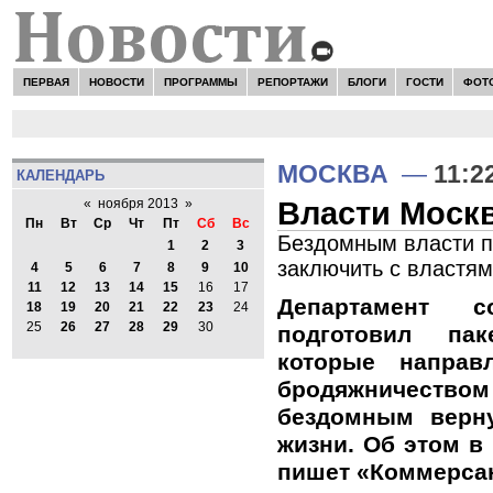
ПЕРВАЯ
НОВОСТИ
ПРОГРАММЫ
РЕПОРТАЖИ
БЛОГИ
ГОСТИ
ФОТ
МОСКВА
—
11:2
КАЛЕНДАРЬ
Власти Моск
«
ноября 2013
»
Пн
Вт
Ср
Чт
Пт
Сб
Вс
Бездомным власти п
1
2
3
заключить с властя
4
5
6
7
8
9
10
11
12
13
14
15
16
17
Департамент с
18
19
20
21
22
23
24
25
26
27
28
29
30
подготовил пак
которые напра
бродяжничество
бездомным верн
жизни. Об этом в
пишет «Коммерса