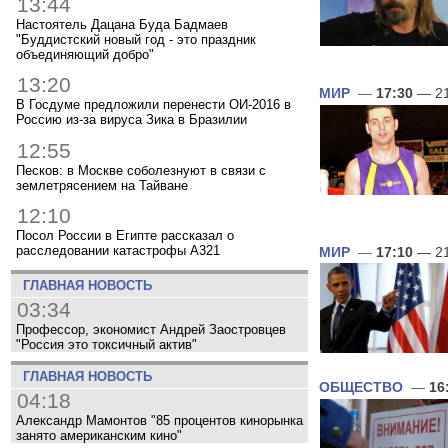
13:44
Настоятель Дацана Буда Бадмаев
"Буддистский новый год - это праздник
объединяющий добро"
13:20
МИР
—
17:30
— 21
В Госдуме предложили перенести ОИ-2016 в
Россию из-за вируса Зика в Бразилии
12:55
Песков: в Москве соболезнуют в связи с
землетрясением на Тайване
12:10
Посол России в Египте рассказал о
расследовании катастрофы A321
МИР
—
17:10
— 21
ГЛАВНАЯ НОВОСТЬ
03:34
Профессор, экономист Андрей Заостровцев
"Россия это токсичный актив"
ГЛАВНАЯ НОВОСТЬ
ОБЩЕСТВО
—
16
04:18
Александр Мамонтов "85 процентов кинорынка
занято американским кино"