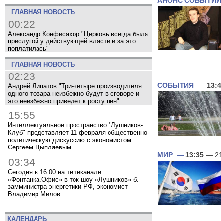
АНОНС СОБЫТИЙ
ГЛАВНАЯ НОВОСТЬ
00:22
Александр Конфисахор "Церковь всегда была
прислугой у действующей власти и за это
поплатилась"
ГЛАВНАЯ НОВОСТЬ
02:23
СОБЫТИЯ
—
13:
Андрей Липатов "Три-четыре производителя
одного товара неизбежно будут в сговоре и
это неизбежно приведет к росту цен"
15:55
Интеллектуальное пространство "Лушников-
Клуб" представляет 11 февраля общественно-
политическую дискуссию с экономистом
Сергеем Цыпляевым
МИР
—
13:35
— 21
03:34
Сегодня в 16:00 на телеканале
«Фонтанка.Офис» в ток-шоу «Лушников» б.
замминистра энергетики РФ, экономист
Владимир Милов
КАЛЕНДАРЬ