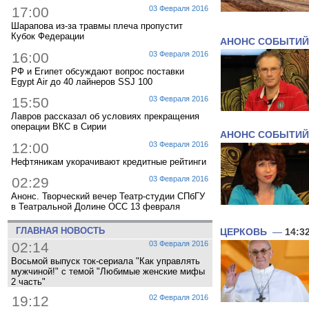
17:00
03 Февраля 2016
Шарапова из-за травмы плеча пропустит
Кубок Федерации
АНОНС СОБЫТИЙ
16:00
03 Февраля 2016
РФ и Египет обсуждают вопрос поставки
Egypt Air до 40 лайнеров SSJ 100
15:50
03 Февраля 2016
Лавров рассказал об условиях прекращения
операции ВКС в Сирии
АНОНС СОБЫТИЙ
12:00
03 Февраля 2016
Нефтяникам укорачивают кредитные рейтинги
02:29
03 Февраля 2016
Анонс. Творческий вечер Театр-студии СПбГУ
в Театральной Долине ОСС 13 февраля
ГЛАВНАЯ НОВОСТЬ
ЦЕРКОВЬ
—
14:3
02:14
03 Февраля 2016
Восьмой выпуск ток-сериала "Как управлять
мужчиной!" с темой "Любимые женские мифы
2 часть"
19:12
02 Февраля 2016