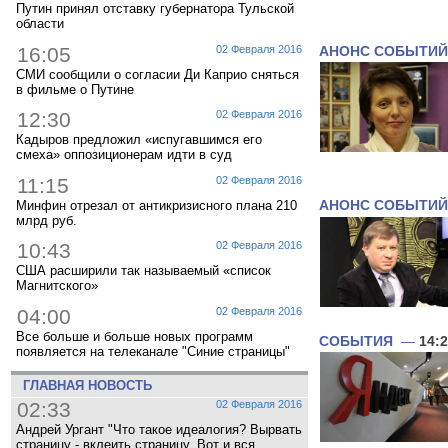
Путин принял отставку губернатора Тульской
области
16:05
02 Февраля 2016
АНОНС СОБЫТИЙ
СМИ сообщили о согласии Ди Каприо сняться
в фильме о Путине
12:30
02 Февраля 2016
Кадыров предложил «испугавшимся его
смеха» оппозиционерам идти в суд
11:15
02 Февраля 2016
Минфин отрезал от антикризисного плана 210
АНОНС СОБЫТИЙ
млрд руб.
10:43
02 Февраля 2016
США расширили так называемый «список
Магнитского»
04:00
02 Февраля 2016
Все больше и больше новых программ
СОБЫТИЯ
—
14:
появляется на телеканале "Синие страницы"
ГЛАВНАЯ НОВОСТЬ
02:33
02 Февраля 2016
Андрей Ургант "Что такое идеалогия? Вырвать
страницу - вклеить страницу. Вот и вся