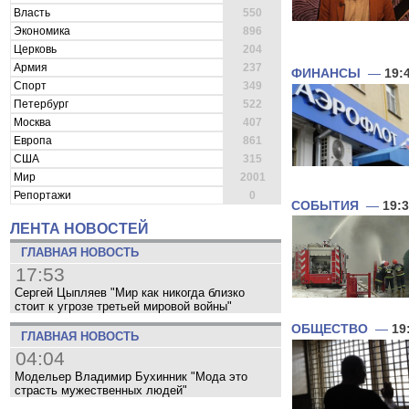
Власть
550
Экономика
896
Церковь
204
Армия
237
ФИНАНСЫ
—
19:
Спорт
349
Петербург
522
Москва
407
Европа
861
США
315
Мир
2001
Репортажи
0
СОБЫТИЯ
—
19:
ЛЕНТА НОВОСТЕЙ
ГЛАВНАЯ НОВОСТЬ
17:53
Сергей Цыпляев "Мир как никогда близко
стоит к угрозе третьей мировой войны"
ОБЩЕСТВО
—
19
ГЛАВНАЯ НОВОСТЬ
04:04
Модельер Владимир Бухинник "Мода это
страсть мужественных людей"