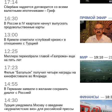
17:14
Сбербанк надеется договорится со всеми
валютными ипотечниками – Греф
16:30
ПРЯМОЙ ЭФИР
В России в IV квартале начнут выпускать
продовольственные карты
13:00
В Кремле отметили «глубокий кризис» в
отношениях с Турцией
12:25
Миллера переизбрали главой «Газпрома» еще
МИР
—
19:10
— 21
на пять лет
17:23
Фильм "Батальон" получил четыре награды на
кинофестивале во Флориде
14:55
В Германии заявили о желании сохранить
диалог с Россией
ФИНАНСЫ
—
18:
14:30
Турция уведомила Москву о введении
«журналистских виз» для российской прессы