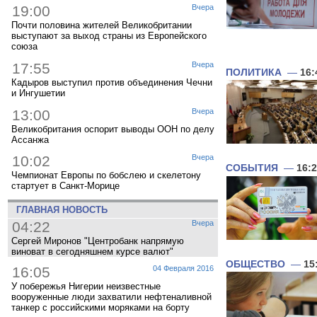
19:00
Вчера
Почти половина жителей Великобритании
выступают за выход страны из Европейского
союза
17:55
Вчера
ПОЛИТИКА
—
16:
Кадыров выступил против объединения Чечни
и Ингушетии
13:00
Вчера
Великобритания оспорит выводы ООН по делу
Ассанжа
10:02
Вчера
СОБЫТИЯ
—
16:
Чемпионат Европы по бобслею и скелетону
стартует в Санкт-Морице
ГЛАВНАЯ НОВОСТЬ
04:22
Вчера
Сергей Миронов "Центробанк напрямую
виноват в сегодняшнем курсе валют"
ОБЩЕСТВО
—
15
16:05
04 Февраля 2016
У побережья Нигерии неизвестные
вооруженные люди захватили нефтеналивной
танкер с российскими моряками на борту