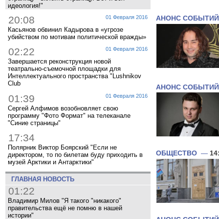
идеология!"
20:08
01 Февраля 2016
АНОНС СОБЫТИЙ
Касьянов обвинил Кадырова в «угрозе
убийством по мотивам политической вражды»
02:22
01 Февраля 2016
Завершается реконструкция новой
театрально-съемочной площадки для
Интеллектуального пространства "Lushnikov
Club
АНОНС СОБЫТИЙ
01:39
01 Февраля 2016
Сергей Алфимов возобновляет свою
программу "Фото Формат" на телеканале
"Синие страницы"
17:34
Полярник Виктор Боярский "Если не
ОБЩЕСТВО
—
14
директором, то по билетам буду приходить в
музей Арктики и Антарктики"
ГЛАВНАЯ НОВОСТЬ
01:22
Владимир Милов "Я такого "никакого"
правительства ещё не помню в нашей
истории"