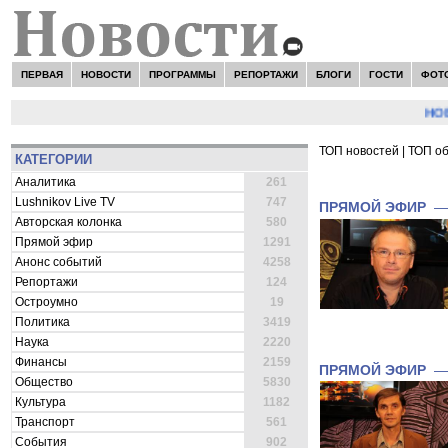
ПЕРВАЯ
НОВОСТИ
ПРОГРАММЫ
РЕПОРТАЖИ
БЛОГИ
ГОСТИ
ФОТ
НОВОСТИ
ТОП новостей
|
ТОП о
КАТЕГОРИИ
ВСЕ НОВОСТИ 
Аналитика
261
Lushnikov Live TV
747
ПРЯМОЙ ЭФИР
Авторская колонка
580
Прямой эфир
1291
Анонс событий
4258
Репортажи
124
Остроумно
19
Политика
3419
Наука
2220
Финансы
2159
ПРЯМОЙ ЭФИР
Общество
5830
Культура
1182
Транспорт
561
События
902